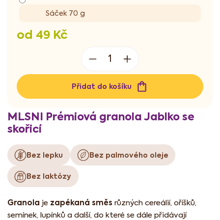
Sáček 70 g
od
49 Kč
Měrná
cena:
Přidat do košíku
MLSNI Prémiová granola Jablko se
skořicí
Bez lepku
Bez palmového oleje
Bez laktózy
Granola
zapékaná směs
je
různých cereálií, oříšků,
semínek, lupínků a další, do které se dále přidávají