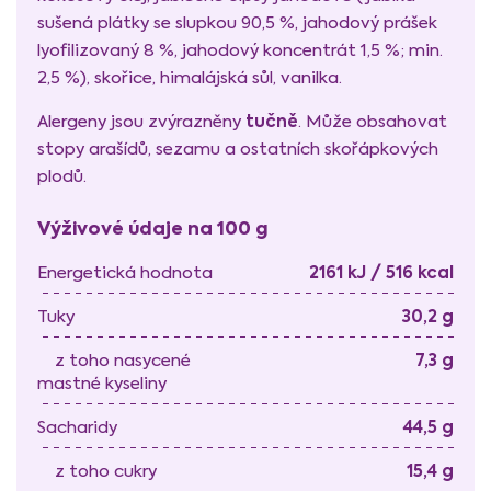
sušená plátky se slupkou 90,5 %, jahodový prášek
lyofilizovaný 8 %, jahodový koncentrát 1,5 %; min.
2,5 %), skořice, himalájská sůl, vanilka.
tučně
Alergeny jsou zvýrazněny
. Může obsahovat
stopy arašídů, sezamu a ostatních skořápkových
plodů.
Výživové údaje na 100 g
2161 kJ / 516 kcal
Energetická hodnota
30,2 g
Tuky
7,3 g
z toho nasycené
mastné kyseliny
44,5 g
Sacharidy
15,4 g
z toho cukry