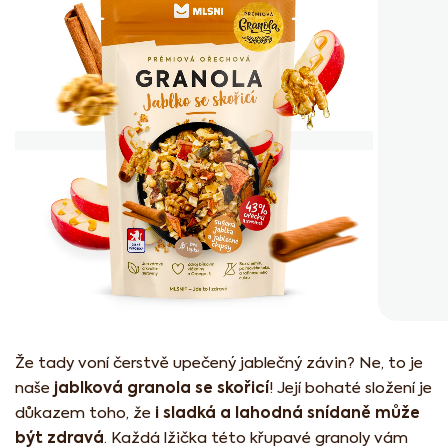
z
5
hvězdiček.
Že tady voní čerstvě upečený jablečný závin? Ne, to je
jablková granola se skořicí
naše
! Její bohaté složení je
i sladká a lahodná snídaně může
důkazem toho, že
být zdravá
. Každá lžička této křupavé granoly vám