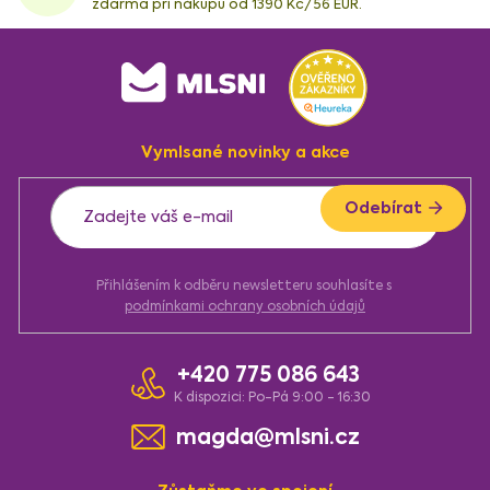
zdarma při nákupu od 1390 Kč/56 EUR.
Z
á
p
a
Vymlsané novinky a akce
t
í
Odebírat
Přihlášením k odběru newsletteru souhlasíte s
podmínkami ochrany osobních údajů
+420 775 086 643
K dispozici: Po-Pá 9:00 - 16:30
magda@mlsni.cz