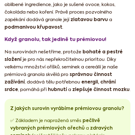
oblíbené ingredience, jako je sušené ovoce, kokos,
čokoláda nebo koření. Právě proces pozvolného
zlatavou barvu
zapékání dodává granole její
a
podmanivou křupavost
.
Když granolu, tak jedině tu prémiovou!
bohaté a pestré
Na surovinách nešetříme, protože
složení
je pro nás nepřekročitelnou prioritou. Díky
velkému množství oříšků, semínek a cereálií je naše
správnou činnost
prémiová granola skvělá pro
zažívání
energii, chrání
, dodává tělu potřebnou
srdce
hubnutí
zlepšuje činnost mozku
, pomáhá při
a
.
Z jakých surovin vyrábíme prémiovou granolu?
pečlivě
✅ Základem je napražená směs
vybraných prémiových ořechů
zdravých
a