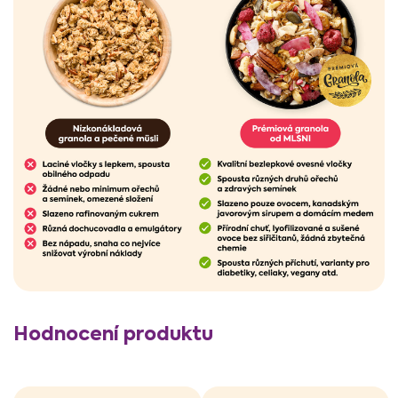
V
Hodnocení produktu
ý
p
i
s