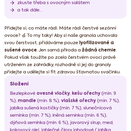
zkuste třeba s ovocným salátem
a tak dále…
Přidejte si, co máte rádi. Máte rádi čerstvé sezónní
ovoce? 🍏 To my taky! Aby si naše granola uchovala
lyofilizované a
svou čerstvost, přidáváme pouze
sušené ovoce
žádná chemie
. Jen samá příroda a
.
Pokud však toužíte po zcela čerstvém ovoci právě
utrženém ze zahrádky, rozhodně si jej do granoly
přidejte a udělejte si fit zdravou šťavnatou svačinku.
Složení
ovesné vločky
kešu ořechy
Bezlepkové
,
(min. 9
mandle
vlašské ořechy
%),
(min. 8 %),
(min. 7 %),
jablka sušená kostičky (min. 7 %), slunečnicová
semínka (min. 7 %), lněná semínka (min. 6 %),
dýňová semínka (min. 6 %), javorový sirup, med,
kokosový olej, jablečné čipsy jahodové (jablka