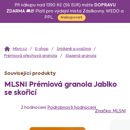
Přejít
DOPRAVU
Při nákupu nad 1390 Kč (56 EUR) máte
na
ZDARMA
🚚🎁 Platí pro výdejní místa Zásilkovny, WEDO a
PPL.
obsah
Nakupovat
Domů
E-shop
Snídaně a svačina
Prémiová ořechová granola
Slazená granola
Související produkty
MLSNI Prémiová granola Jablko
se skořicí
Průměrné
hodnocení
2 hodnocení
Podrobnosti hodnocení
Značka:
MLSNI
produktu
je
5,0