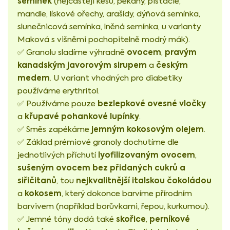
semínek
(nejčastěji kešu, pekany, pistácie,
mandle, lískové ořechy, arašídy, dýňová semínka,
slunečnicová semínka, lněná semínka, u varianty
Maková s višněmi pochopitelně modrý mák).
ovocem
pravým
✅ Granolu sladíme výhradně
,
kanadským javorovým sirupem
českým
a
medem
. U variant vhodných pro diabetiky
používáme erythritol.
bezlepkové ovesné vločky
✅ Používáme pouze
křupavé pohankové lupínky
a
.
jemným kokosovým olejem
✅ Směs zapékáme
.
✅ Základ prémiové granoly dochutíme dle
lyofilizovaným ovocem
jednotlivých příchutí
,
sušeným ovocem bez přidaných cukrů a
siřičitanů
nejkvalitnější italskou čokoládou
, tou
kokosem
a
, který dokonce barvíme přírodním
barvivem (například borůvkami, řepou, kurkumou).
skořice
perníkové
✅ Jemné tóny dodá také
,