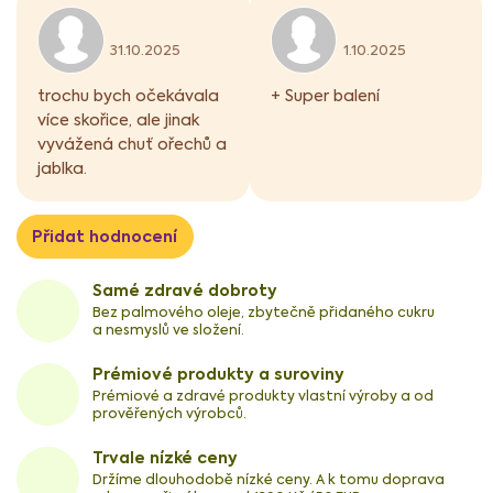
h
Hodnocení produktu je 5 z 5 hvězdiček.
Hodnocení produkt
o
31.10.2025
1.10.2025
d
n
trochu bych očekávala
+ Super balení
o
více skořice, ale jinak
c
e
vyvážená chuť ořechů a
n
jablka.
í
Přidat hodnocení
Samé zdravé dobroty
Bez palmového oleje, zbytečně přidaného cukru
a nesmyslů ve složení.
Prémiové produkty a suroviny
Prémiové a zdravé produkty vlastní výroby a od
prověřených výrobců.
Trvale nízké ceny
Držíme dlouhodobě nízké ceny. A k tomu doprava