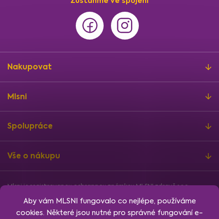
Zůstaňme ve spojení
Nakupovat
Mlsni
Spolupráce
Vše o nákupu
Mlsni je registrovanou ochrannou známkou MLSNI zdravě s.r.o.
Informace o finanční podpoře
Aby vám MLSNI fungovalo co nejlépe, používáme
Vytvořil
Shoptet
, design
Rency
, nakódoval
Jan Klubus
.
cookies. Některé jsou nutné pro správné fungování e-
Nastavení cookies.