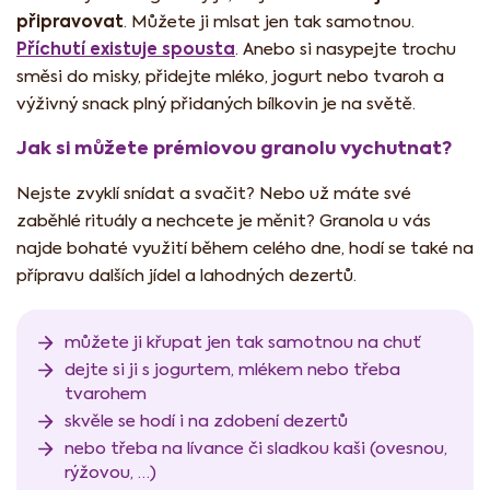
připravovat
. Můžete ji mlsat jen tak samotnou.
Příchutí existuje spousta
. Anebo si nasypejte trochu
směsi do misky, přidejte mléko, jogurt nebo tvaroh a
výživný snack plný přidaných bílkovin je na světě.
Jak si můžete prémiovou granolu vychutnat?
Nejste zvyklí snídat a svačit? Nebo už máte své
zaběhlé rituály a nechcete je měnit? Granola u vás
najde bohaté využití během celého dne, hodí se také na
přípravu dalších jídel a lahodných dezertů.
můžete ji křupat jen tak samotnou na chuť
dejte si ji s jogurtem, mlékem nebo třeba
tvarohem
skvěle se hodí i na zdobení dezertů
nebo třeba na lívance či sladkou kaši (ovesnou,
rýžovou, …)