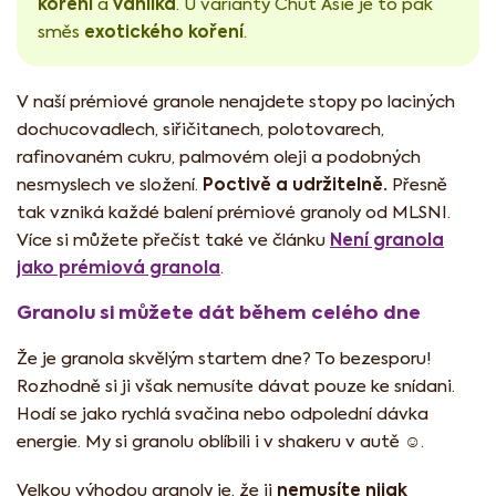
koření
vanilka
a
. U varianty Chuť Asie je to pak
exotického koření
směs
.
V naší prémiové granole nenajdete stopy po laciných
dochucovadlech, siřičitanech, polotovarech,
rafinovaném cukru, palmovém oleji a podobných
Poctivě a udržitelně.
nesmyslech ve složení.
Přesně
tak vzniká každé balení prémiové granoly od MLSNI.
Není granola
Více si můžete přečíst také ve článku
jako prémiová granola
.
Granolu si můžete dát během celého dne
Že je granola skvělým startem dne? To bezesporu!
Rozhodně si ji však nemusíte dávat pouze ke snídani.
Hodí se jako rychlá svačina nebo odpolední dávka
energie. My si granolu oblíbili i v shakeru v autě ☺️.
nemusíte nijak
Velkou výhodou granoly je, že ji