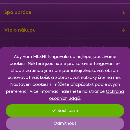
Spolupráce
Vše o nákupu
Mlsni je registrovanou ochrannou známkou MLSNI zdravě s.r.o.
Informace o finanční podpoře
Aby vám MLSNI fungovalo co nejlépe, používáme
Vytvořil
Shoptet
, design
Rency
, nakódoval
Jan Klubus
.
cookies. Některé jsou nutné pro správné fungování e-
Nastavení cookies.
shopu, zatímco jiné nám pomáhají zlepšovat obsah,
uchovávat váš košík a zobrazovat nabídky šité na míru.
Nastavení cookies si můžete přizpůsobit podle svých
preferencí. Více informací naleznete na stránce
Ochrana
osobních údajů
.
Souhlasím
Nastavení
Odmítnout