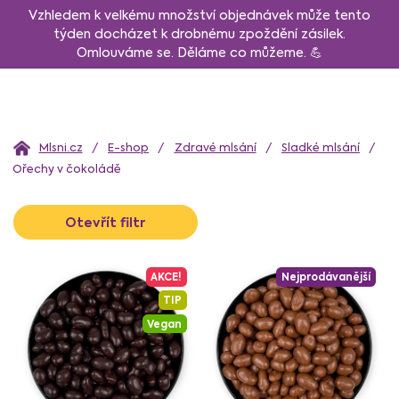
Přejít
Vzhledem k velkému množství objednávek může tento
na
týden docházet k drobnému zpoždění zásilek.
Omlouváme se. Děláme co můžeme. 💪
obsah
Domů
E-shop
Zdravé mlsání
Sladké mlsání
Ořechy v čokoládě
V
Otevřít filtr
ý
p
i
AKCE!
Nejprodávanější
s
TIP
p
Vegan
r
o
d