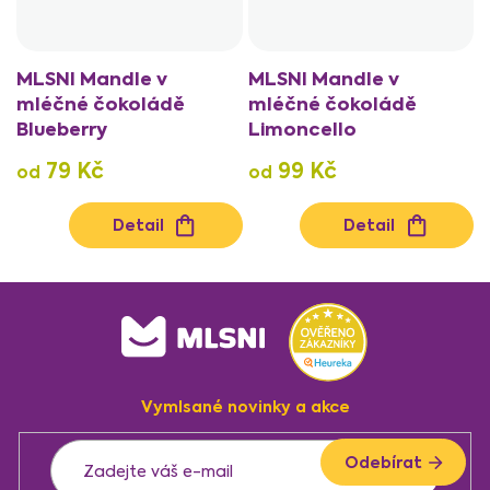
MLSNI Mandle v
MLSNI Mandle v
mléčné čokoládě
mléčné čokoládě
Blueberry
Limoncello
79 Kč
99 Kč
od
od
Detail
Detail
O
v
Z
l
á
á
d
p
a
a
c
Vymlsané novinky a akce
t
í
p
í
Odebírat
r
v