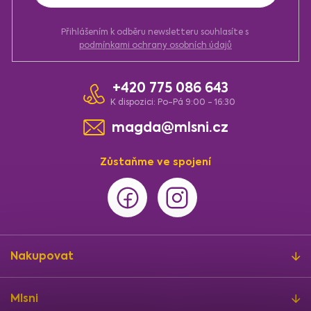
k
y
Přihlášením k odběru newsletteru souhlasíte s
v
podmínkami ochrany osobních údajů
ý
p
i
+420 775 086 643
s
u
K dispozici: Po-Pá 9:00 - 16:30
magda@mlsni.cz
Zůstaňme ve spojení
Nakupovat
Mlsni