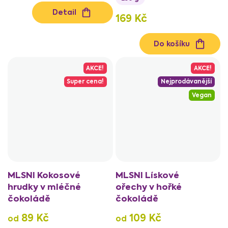
Detail
169 Kč
Do košíku
AKCE!
AKCE!
Super cena!
Nejprodávanější
Vegan
MLSNI Kokosové
MLSNI Lískové
hrudky v mléčné
ořechy v hořké
čokoládě
čokoládě
89 Kč
109 Kč
od
od