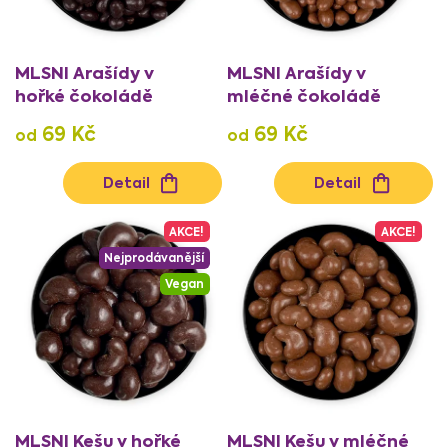
u
k
t
MLSNI Arašídy v
MLSNI Arašídy v
ů
hořké čokoládě
mléčné čokoládě
69 Kč
69 Kč
od
od
Detail
Detail
AKCE!
AKCE!
Nejprodávanější
Vegan
MLSNI Kešu v hořké
MLSNI Kešu v mléčné