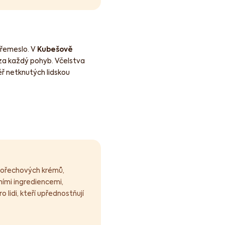
 řemeslo. V
Kubešově
a každý pohyb. Včelstva
ěř netknutých lidskou
 ořechových krémů,
ními ingrediencemi,
 lidi, kteří upřednostňují