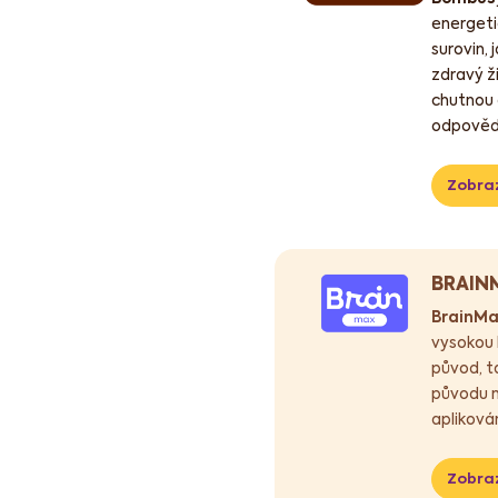
energeti
surovin,
zdravý ži
chutnou 
odpovědn
Zobraz
BRAIN
BrainM
vysokou 
původ, ta
původu n
apliková
Zobraz