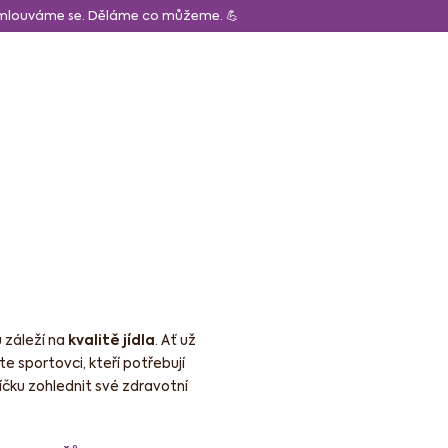
Omlouváme se. Děláme co můžeme. 💪
CZK
Obchodní p
Hledat
Prázdný košík
Nákupní
košík
ápoje
Pro děti
 záleží na
kvalitě jídla
. Ať už
e sportovci, kteří potřebují
íčku zohlednit své zdravotní