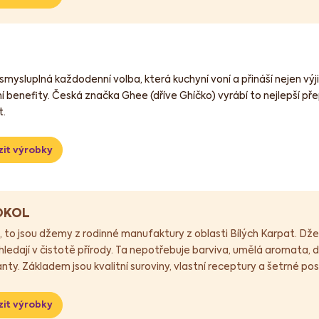
 smysluplná každodenní volba, která kuchyní voní a přináší nejen výj
í benefity. Česká značka Ghee (dříve Ghíčko) vyrábí to nejlepší př
t.
it výrobky
OKOL
l
, to jsou džemy z rodinné manufaktury z oblasti Bílých Karpat. Dž
í hledají v čistotě přírody. Ta nepotřebuje barviva, umělá aromata,
nty. Základem jsou kvalitní suroviny, vlastní receptury a šetrné po
it výrobky