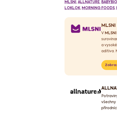
MLSNI
,
ALLNATURE
,
BABYBI
LOKLOK
,
MORNING FOODS
,
MLSNI
V
MLSNI
surovina
a vysoké
aditiva. 
Zobraz
ALLNA
Potravi
všechny 
přírodníc