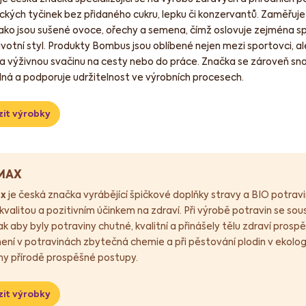
ckých tyčinek bez přidaného cukru, lepku či konzervantů. Zaměřuje s
 jako jsou sušené ovoce, ořechy a semena, čímž oslovuje zejména sp
votní styl. Produkty Bombus jsou oblíbené nejen mezi sportovci, ale 
a výživnou svačinu na cesty nebo do práce. Značka se zároveň sna
á a podporuje udržitelnost ve výrobních procesech.
it výrobky
MAX
ax
je česká značka vyrábějící špičkové doplňky stravy a BIO potravi
kvalitou a pozitivním účinkem na zdraví. Při výrobě potravin se so
k aby byly potraviny chutné, kvalitní a přinášely tělu zdraví prosp
ení v potravinách zbytečná chemie a při pěstování plodin v ekolo
ny přírodě prospěšné postupy.
it výrobky