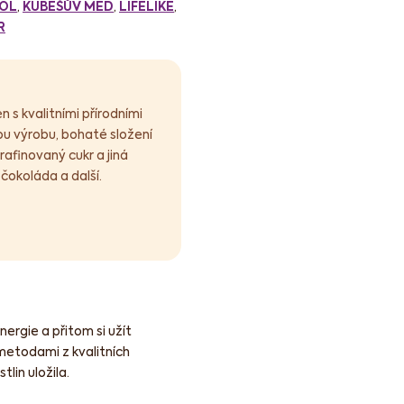
OL
,
KUBEŠŮV MED
,
LIFELIKE
,
R
s kvalitními přírodními
ou výrobu, bohaté složení
afinovaný cukr a jiná
 čokoláda a další.
energie a přitom si užít
metodami z kvalitních
lin uložila.