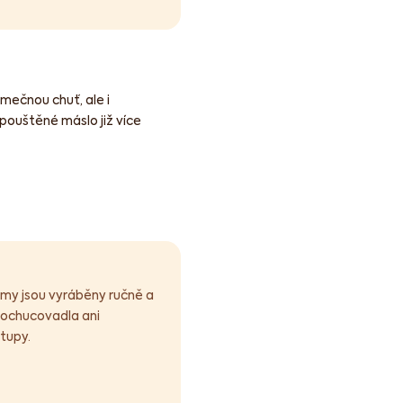
imečnou chuť, ale i
epouštěné máslo již více
emy jsou vyráběny ručně a
 dochucovadla ani
stupy.