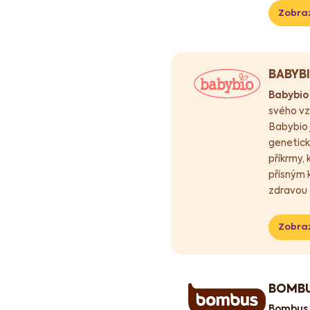
Zobraz
BABYB
Babybio
svého vz
Babybio 
genetick
příkrmy, 
přísným k
zdravou 
Zobraz
BOMB
Bombus