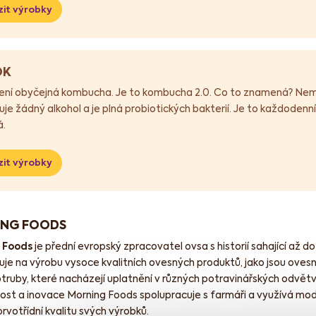
it výrobky
OK
ení obyčejná kombucha. Je to kombucha 2.0. Co to znamená? Nemus
je žádný alkohol a je plná probiotických bakterií. Je to každodenn
á.
it výrobky
NG FOODS
 Foods
je přední evropský zpracovatel ovsa s historií sahající až d
zuje na výrobu vysoce kvalitních ovesných produktů, jako jsou ove
truby, které nacházejí uplatnění v různých potravinářských odvět
nost a inovace Morning Foods spolupracuje s farmáři a využívá mod
 prvotřídní kvalitu svých výrobků.