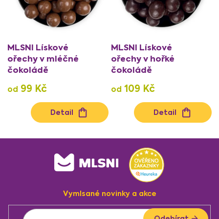
MLSNI Lískové
MLSNI Lískové
ořechy v mléčné
ořechy v hořké
čokoládě
čokoládě
99 Kč
109 Kč
od
od
Detail
Detail
O
v
Z
l
á
á
d
p
a
a
c
Vymlsané novinky a akce
t
í
p
í
Odebírat