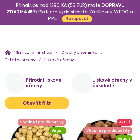
Přejít
DOPRAVU
Při nákupu nad 1390 Kč (56 EUR) máte
na
ZDARMA
🚚🎁 Platí pro výdejní místa Zásilkovny, WEDO a
PPL.
obsah
Nakupovat
Domů
E-shop
Ořechy a semínka
Ostatní ořechy
Lískové ořechy
Přírodní lískové
Lískové ořechy v
ořechy
čokoládě
V
Otevřít filtr
ý
p
i
Vhodné i pro diabetiky
AKCE!
s
Vegan
Vhodné i pro diabetiky
p
Vegan