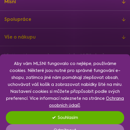
Mlsni
Spolupráce
Vše o nákupu
Mlsni je registrovanou ochrannou známkou MLSNI zdravě s.r.o.
Informace o finanční podpoře
Aby vám MLSNI fungovalo co nejlépe, používáme
Vytvořil
Shoptet
, design
Rency
, nakódoval
Jan Klubus
.
cookies. Některé jsou nutné pro správné fungování e-
Nastavení cookies.
shopu, zatímco jiné nám pomáhají zlepšovat obsah,
uchovávat váš košík a zobrazovat nabídky šité na míru.
Nastavení cookies si můžete přizpůsobit podle svých
preferencí. Více informací naleznete na stránce
Ochrana
osobních údajů
.
Souhlasím
Nastavení