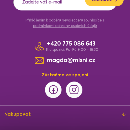
r
v
k
y
Přihlášením k odběru newsletteru souhlasíte s
v
podmínkami ochrany osobních údajů
ý
p
i
+420 775 086 643
s
u
K dispozici: Po-Pá 9:00 - 16:30
magda@mlsni.cz
Zůstaňme ve spojení
Nakupovat