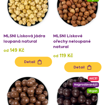
r
o
d
u
k
t
MLSNI Lísková jádra
MLSNI Lískové
ů
loupaná natural
ořechy neloupané
natural
149 Kč
od
119 Kč
od
Detail
Detail
AKCE!
Nejprodávanější
Vegan