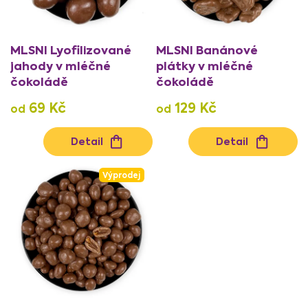
u
k
t
MLSNI Lyofilizované
MLSNI Banánové
ů
jahody v mléčné
plátky v mléčné
čokoládě
čokoládě
69 Kč
129 Kč
od
od
Detail
Detail
Výprodej