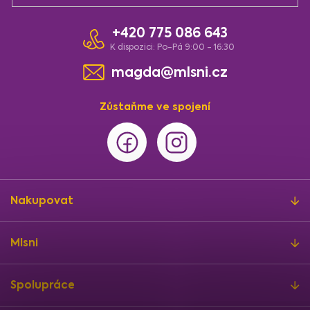
p
i
+420 775 086 643
s
u
K dispozici: Po-Pá 9:00 - 16:30
magda@mlsni.cz
Zůstaňme ve spojení
Nakupovat
Mlsni
Spolupráce