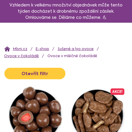
Přejít
Vzhledem k velkému množství objednávek může tento
na
týden docházet k drobnému zpoždění zásilek.
Omlouváme se. Děláme co můžeme. 💪
obsah
Domů
E-shop
Sušené a lyo ovoce
Ovoce v čokoládě
Ovoce v mléčné čokoládě
V
Otevřít filtr
ý
p
i
AKCE!
s
p
r
o
d