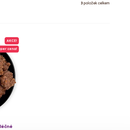
3
položek celkem
AKCE!
per cena!
léčné