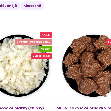
odávanější
Abecedně
AKCE!
Vhodné i pro diabetiky
Su
Vegan
Super cena!
kosové plátky (chipsy)
MLSNI Kokosové hrudky v m