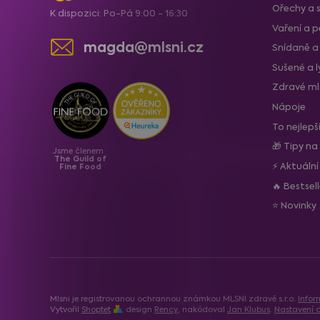
Ořechy a 
K dispozici: Po-Pá 9:00 - 16:30
Vaření a p
magda@mlsni.cz
Snídaně a
Sušené a 
Zdravé ml
Nápoje
To nejlepš
🎁 Tipy na
Jsme členem
The Guild of
⚡ Aktuáln
Fine Food
🔥 Bestsel
⭐ Novinky
Mlsni je registrovanou ochrannou známkou MLSNI zdravě s.r.o.
Infor
Vytvořil
Shoptet
, design
Rency
, nakódoval
Jan Klubus
.
Nastavení c