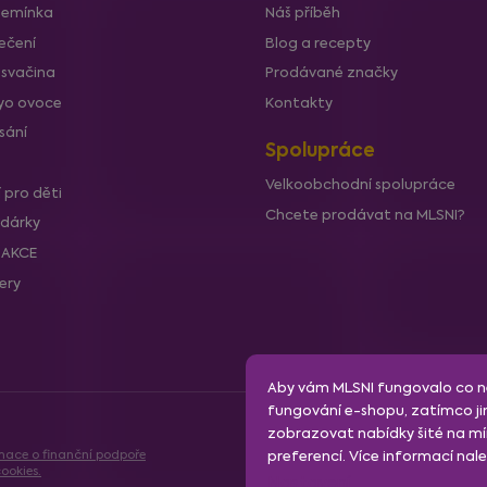
semínka
Náš příběh
p
i
ečení
Blog a recepty
s
 svačina
Prodávané značky
u
lyo ovoce
Kontakty
sání
Spolupráce
Velkoobchodní spolupráce
í pro děti
Chcete prodávat na MLSNI?
 dárky
í AKCE
lery
Aby vám MLSNI fungovalo co ne
fungování e-shopu, zatímco ji
zobrazovat nabídky šité na mír
mace o finanční podpoře
preferencí. Více informací na
ookies.
Nastavení