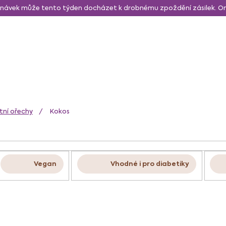
návek může tento týden docházet k drobnému zpoždění zásilek. 
daně a svačina
Sušené a lyo ovoce
Zdravé mlsání
N
tní ořechy
Kokos
Vegan
Vhodné i pro diabetiky