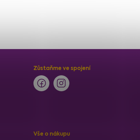
Zůstaňme ve spojení
Vše o nákupu