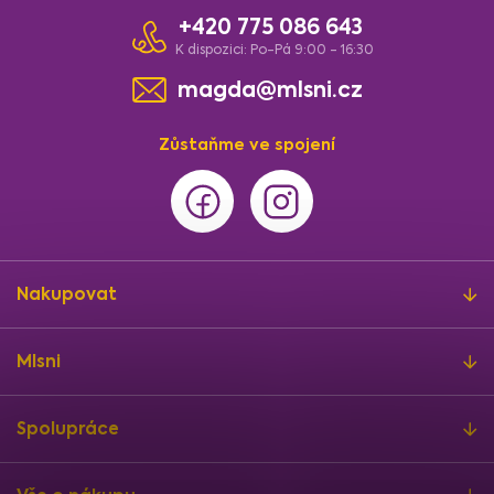
i
+420 775 086 643
s
u
K dispozici: Po-Pá 9:00 - 16:30
magda@mlsni.cz
Zůstaňme ve spojení
Nakupovat
Mlsni
Spolupráce