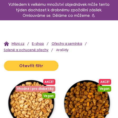
Přejít
Vzhledem k velkému množství objednávek může tento
na
týden docházet k drobnému zpoždění zásilek.
Omlouváme se. Děláme co můžeme. 💪
obsah
Domů
E-shop
Ořechy a semínka
Solené a ochucené ořechy
Arašídy
V
Otevřít filtr
ý
p
i
AKCE!
AKCE!
s
Vhodné i pro diabetiky
Vegan
p
Vegan
r
o
d