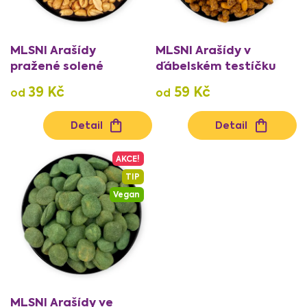
u
k
t
MLSNI Arašídy
MLSNI Arašídy v
ů
pražené solené
ďábelském testíčku
39 Kč
59 Kč
od
od
Detail
Detail
AKCE!
TIP
Vegan
MLSNI Arašídy ve