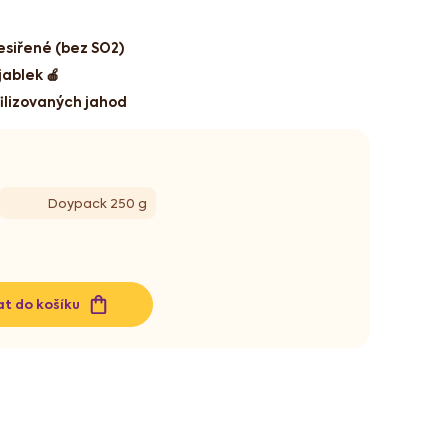
esiřené (bez SO2)
ablek 🍎
filizovaných jahod
Doypack 250 g
at do košíku