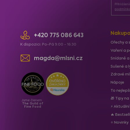
Přihlášen
t
podmínka
í
Nakupo
+420 775 086 643
Ořechy a 
K dispozici: Po-Pá 9:00 - 16:30
Vaření a p
magda@mlsni.cz
Snídaně a
Sušené a 
Zdravé ml
Nápoje
To nejlepš
🎁 Tipy na
Jsme členem
The Guild of
⚡ Aktuáln
Fine Food
🔥 Bestsel
⭐ Novinky