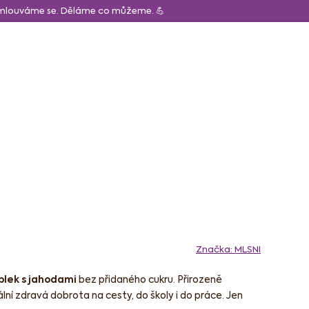
Omlouváme se. Děláme co můžeme. 💪
CZK
Obchodní p
Hledat
Prázdný košík
Nákupní
košík
ápoje
Pro děti
Značka:
MLSNI
blek s jahodami
bez přidaného cukru. Přirozeně
lní zdravá dobrota na cesty, do školy i do práce. Jen