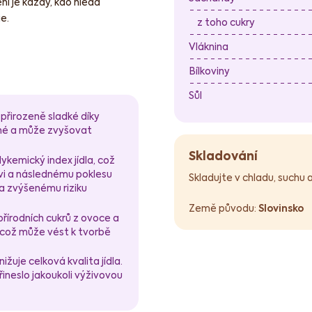
í je každý, kdo hledá
e.
z toho cukry
Vláknina
Bílkoviny
Sůl
přirozeně sladké díky
čné a může zvyšovat
Skladování
ykemický index jídla, což
rvi a následnému poklesu
Skladujte v chladu, suchu
 a zvýšenému riziku
Země původu:
Slovinsko
írodních cukrů z ovoce a
, což může vést k tvorbě
ižuje celková kvalita jídla.
řineslo jakoukoli výživovou