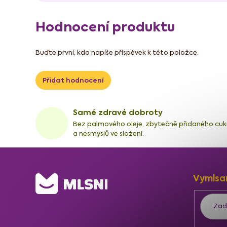
Hodnocení produktu
Buďte první, kdo napíše příspěvek k této položce.
Přidat hodnocení
Samé zdravé dobroty
Bez palmového oleje, zbytečně přidaného cuk
a nesmyslů ve složení.
Z
Vymlsa
á
p
a