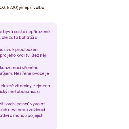
O2, E220) je lepší volba,
e bývá často nepřirozeně
, ale zato bohatší a
oužívá k prodloužení
pro jeho kvalitu. Bez něj
 konzumaci siřeného
průjem. Nesířené ovoce je
 některé vitamíny, zejména
etický metabolismus a
citlivých jedinců vyvolat
cích cest nebo zažívací
itliví a mohou po jejich