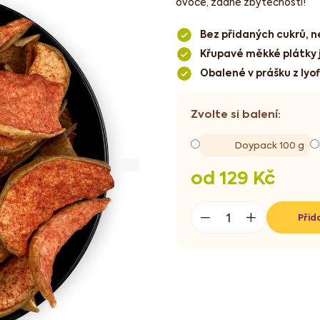
ovoce, žádné zbytečnosti!
Bez přidaných cukrů, n
Křupavé měkké plátky j
Obalené v prášku z lyo
Doypack 100 g
od
129 Kč
Měrná
cena:
Přid