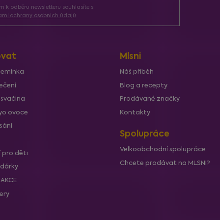
ím k odběru newsletteru souhlasíte s
mi ochrany osobních údajů
vat
Mlsni
semínka
Náš příběh
ečení
Blog a recepty
 svačina
Prodávané značky
lyo ovoce
Kontakty
sání
Spolupráce
Velkoobchodní spolupráce
í pro děti
Chcete prodávat na MLSNI?
 dárky
í AKCE
lery