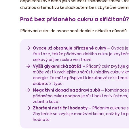
odpolední kávě nebo jako součást snídaňové směsi. Ocen
chutnou alternativu ke sladkostem bez zbytečné chemi
Proč bez přidaného cukru a siřičitanů?
Přidávání cukru do ovoce není ideální z několika důvodů:
Ovoce už obsahuje přirozené cukry
– Ovoce je 
fruktóze, takže přidávání dalšího cukru je zbyte
celkový příjem cukru ve stravě.
Vyšší glykemická zátěž
– Přidaný cukr zvyšuje gl
může vést k rychlejšímu nárůstu hladiny cukru v k
energie. To může přispívat k inzulinové rezistenci
diabetu 2. typu.
Negativní dopad na zdraví zubů
– Kombinace př
přidaného cukru podporuje růst bakterií v ústech
zubního kazu.
Zhoršení nutriční hodnoty
– Přidáním cukru se sn
Zbytečně se zvyšuje množství kalorií, aniž by to p
hodnotu.