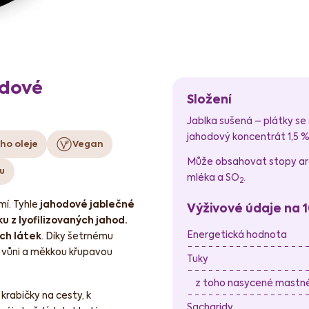
odové
Složení
Jablka sušená – plátky se 
jahodový koncentrát 1,5 %
ho oleje
Vegan
Může obsahovat stopy araš
u
mléka a SO
.
2
mí. Tyhle
jahodové jablečné
Výživové údaje na 
u z lyofilizovaných jahod.
Energetická hodnota
ch látek
. Díky šetrnému
u vůni a měkkou křupavou
Tuky
z toho nasycené mastné 
 krabičky na cesty, k
Sacharidy