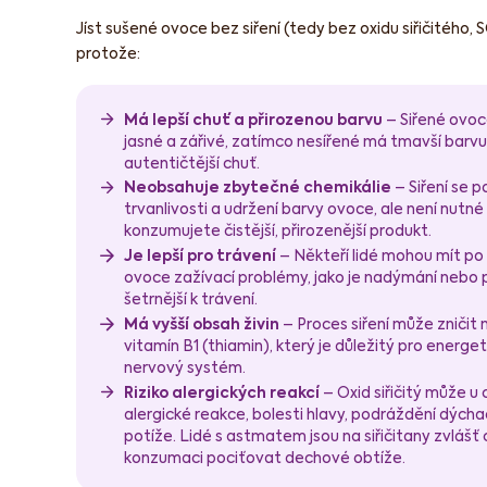
Jíst sušené ovoce bez siření (tedy bez oxidu siřičitého, S
protože:
Má lepší chuť a přirozenou barvu
– Siřené ovoc
jasné a zářivé, zatímco nesířené má tmavší barvu
autentičtější chuť.
Neobsahuje zbytečné chemikálie
– Siření se p
trvanlivosti a udržení barvy ovoce, ale není nutné 
konzumujete čistější, přirozenější produkt.
Je lepší pro trávení
– Někteří lidé mohou mít po
ovoce zažívací problémy, jako je nadýmání nebo 
šetrnější k trávení.
Má vyšší obsah živin
– Proces siření může zničit
vitamín B1 (thiamin), který je důležitý pro energ
nervový systém.
Riziko alergických reakcí
– Oxid siřičitý může u 
alergické reakce, bolesti hlavy, podráždění dýcha
potíže. Lidé s astmatem jsou na siřičitany zvlášť c
konzumaci pociťovat dechové obtíže.