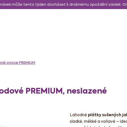
návek může tento týden docházet k drobnému zpoždění zásilek. 
daně a svačina
Sušené a lyo ovoce
Zdravé mlsání
N
ené ovoce PREMIUM
hodové PREMIUM, neslazené
Lahodné
plátky sušených ja
sladké, měkké a voňavé – ideá