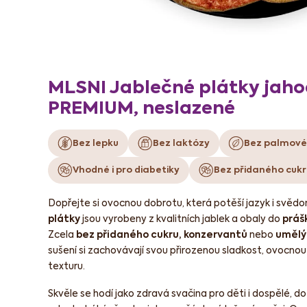
MLSNI Jablečné plátky jah
PREMIUM, neslazené
Bez lepku
Bez laktózy
Bez palmové
Vhodné i pro diabetiky
Bez přidaného cukr
Dopřejte si ovocnou dobrotu, která potěší jazyk i svědo
plátky
jsou vyrobeny z kvalitních jablek a obaly do
prášk
Zcela
bez přidaného cukru, konzervantů
nebo
umělý
sušení si zachovávají svou přirozenou sladkost, ovocno
texturu.
Skvěle se hodí jako zdravá svačina pro děti i dospělé, do