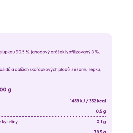
slupkou 90,5 %, jahodový prášek lyofilizovaný 8 %,
.
ídů a dalších skořápkových plodů, sezamu, lepku,
100 g
1489 kJ / 352 kcal
0,5 g
kyseliny
0,1 g
78,5 g