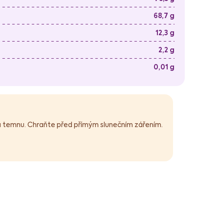
68,7 g
12,3 g
2,2 g
0,01 g
 a temnu. Chraňte před přímým slunečním zářením.