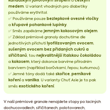
kanadským javorovým sirupem
českým
a
medem
. U variant vhodných pro diabetiky
používáme erythritol.
bezlepkové ovesné vločky
✅ Používáme pouze
křupavé pohankové lupínky
a
.
jemným kokosovým olejem
✅ Směs zapékáme
.
✅ Základ prémiové granoly dochutíme dle
lyofilizovaným ovocem
jednotlivých příchutí
,
sušeným ovocem bez přidaných cukrů a
siřičitanů
nejkvalitnější italskou čokoládou
, tou
kokosem
a
, který dokonce barvíme přírodním
barvivem (například borůvkami, řepou, kurkumou).
skořice
perníkové
✅ Jemné tóny dodá také
,
koření
vanilka
a
. U varianty Chuť Asie je to pak
exotického koření
směs
.
V naší prémiové granole nenajdete stopy po laciných
dochucovadlech, siřičitanech, polotovarech,