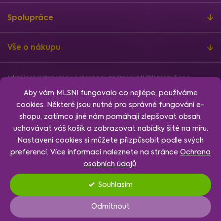
Spolupráce
Vše o nákupu
Mlsni je registrovanou ochrannou známkou MLSNI zdravě s.r.o.
Informace o finanční podpoře
Aby vám MLSNI fungovalo co nejlépe, používáme
Vytvořil
Shoptet
, design
Rency
, nakódoval
Jan Klubus
.
cookies. Některé jsou nutné pro správné fungování e-
Nastavení cookies.
shopu, zatímco jiné nám pomáhají zlepšovat obsah,
uchovávat váš košík a zobrazovat nabídky šité na míru.
Nastavení cookies si můžete přizpůsobit podle svých
preferencí. Více informací naleznete na stránce
Ochrana
osobních údajů
.
Souhlasím
Nastavení
Odmítnout