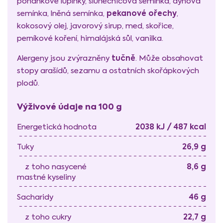
pohankové lupínky, slunečnicová semínka, dýňová
pekanové ořechy
semínka, lněná semínka,
,
kokosový olej, javorový sirup, med, skořice,
perníkové koření, himalájská sůl, vanilka.
tučně
Alergeny jsou zvýrazněny
. Může obsahovat
stopy arašídů, sezamu a ostatních skořápkových
plodů.
Výživové údaje na 100 g
2038 kJ / 487 kcal
Energetická hodnota
26,9 g
Tuky
8,6 g
z toho nasycené
mastné kyseliny
46 g
Sacharidy
22,7 g
z toho cukry