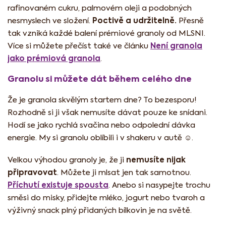
rafinovaném cukru, palmovém oleji a podobných
Poctivě a udržitelně.
nesmyslech ve složení.
Přesně
tak vzniká každé balení prémiové granoly od MLSNI.
Není granola
Více si můžete přečíst také ve článku
jako prémiová granola
.
Granolu si můžete dát během celého dne
Že je granola skvělým startem dne? To bezesporu!
Rozhodně si ji však nemusíte dávat pouze ke snídani.
Hodí se jako rychlá svačina nebo odpolední dávka
energie. My si granolu oblíbili i v shakeru v autě ☺️.
nemusíte nijak
Velkou výhodou granoly je, že ji
připravovat
. Můžete ji mlsat jen tak samotnou.
Příchutí existuje spousta
. Anebo si nasypejte trochu
směsi do misky, přidejte mléko, jogurt nebo tvaroh a
výživný snack plný přidaných bílkovin je na světě.