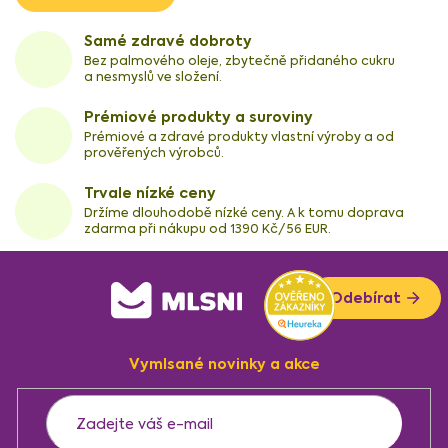
Samé zdravé dobroty
Bez palmového oleje, zbytečně přidaného cukru
a nesmyslů ve složení.
Prémiové produkty a suroviny
Prémiové a zdravé produkty vlastní výroby a od
prověřených výrobců.
Trvale nízké ceny
Držíme dlouhodobě nízké ceny. A k tomu doprava
zdarma při nákupu od 1390 Kč/56 EUR.
Z
Odebírat
á
p
a
Vymlsané novinky a akce
t
í