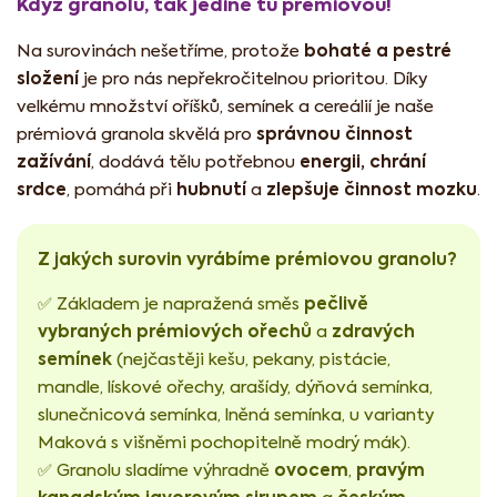
Když granolu, tak jedině tu prémiovou!
bohaté a pestré
Na surovinách nešetříme, protože
složení
je pro nás nepřekročitelnou prioritou. Díky
velkému množství oříšků, semínek a cereálií je naše
správnou činnost
prémiová granola skvělá pro
zažívání
energii, chrání
, dodává tělu potřebnou
srdce
hubnutí
zlepšuje činnost mozku
, pomáhá při
a
.
Z jakých surovin vyrábíme prémiovou granolu?
pečlivě
✅ Základem je napražená směs
vybraných prémiových ořechů
zdravých
a
semínek
(nejčastěji kešu, pekany, pistácie,
mandle, lískové ořechy, arašídy, dýňová semínka,
slunečnicová semínka, lněná semínka, u varianty
Maková s višněmi pochopitelně modrý mák).
ovocem
pravým
✅ Granolu sladíme výhradně
,