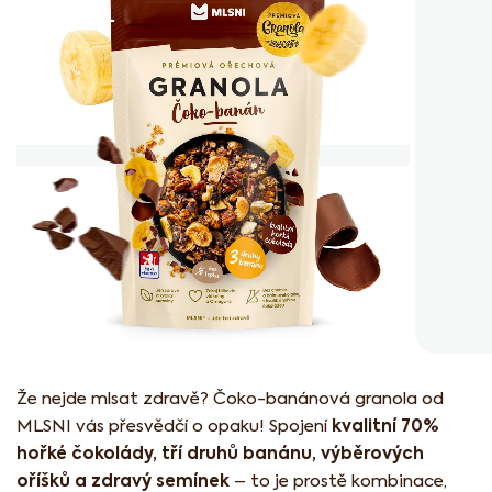
z
5
hvězdiček.
Že nejde mlsat zdravě? Čoko-banánová granola od
kvalitní 70%
MLSNI vás přesvědčí o opaku! Spojení
hořké čokolády, tří druhů banánu, výběrových
oříšků a zdravý semínek
– to je prostě kombinace,