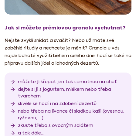
Jak si můžete prémiovou granolu vychutnat?
Nejste zvyklí snídat a svačit? Nebo už máte své
zaběhlé rituály a nechcete je měnit? Granola u vás
najde bohaté využití během celého dne, hodí se také na
přípravu dalších jídel a lahodných dezertů.
můžete ji křupat jen tak samotnou na chuť
dejte si ji s jogurtem, mlékem nebo třeba
tvarohem
skvěle se hodí i na zdobení dezertů
nebo třeba na lívance či sladkou kaši (ovesnou,
rýžovou, …)
zkuste třeba s ovocným salátem
a tak dále…