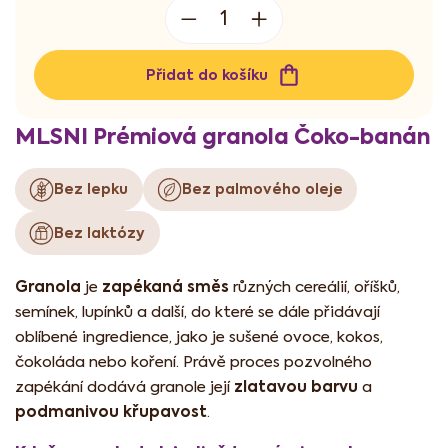
cena:
Přidat do košíku
MLSNI Prémiová granola Čoko-banán
Bez lepku
Bez palmového oleje
Bez laktózy
Granola
zapékaná směs
je
různých cereálií, oříšků,
semínek, lupínků a další, do které se dále přidávají
oblíbené ingredience, jako je sušené ovoce, kokos,
čokoláda nebo koření. Právě proces pozvolného
zlatavou barvu
zapékání dodává granole její
a
podmanivou křupavost
.