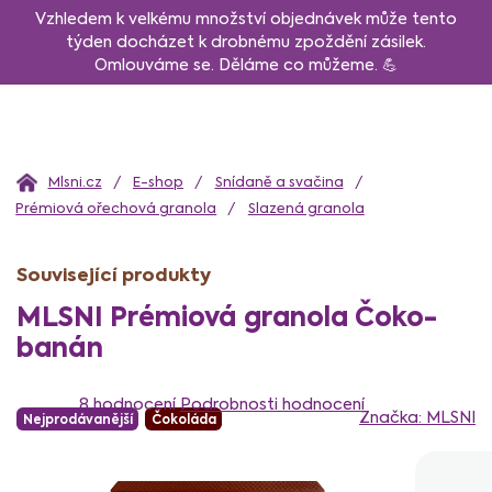
Přejít
Vzhledem k velkému množství objednávek může tento
na
týden docházet k drobnému zpoždění zásilek.
Omlouváme se. Děláme co můžeme. 💪
obsah
Domů
E-shop
Snídaně a svačina
Prémiová ořechová granola
Slazená granola
Související produkty
MLSNI Prémiová granola Čoko-
banán
Průměrné
hodnocení
8 hodnocení
Podrobnosti hodnocení
Značka:
MLSNI
Nejprodávanější
Čokoláda
produktu
je
5,0