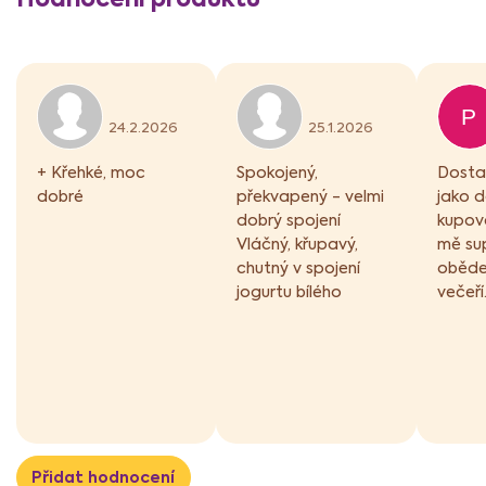
ý
p
i
s
h
Hodnocení produktu je 5 z 5 hvězdiček.
Hodnocení produktu j
o
P
24.2.2026
25.1.2026
d
n
+ Křehké, moc
Spokojený,
Dostal
o
dobré
překvapený - velmi
jako dá
c
e
dobrý spojení
kupova
n
Vláčný, křupavý,
mě su
í
chutný v spojení
oběde
jogurtu bílého
večeří
Přidat hodnocení