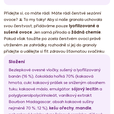
Přidejte si, co máte rádi. Máte rádi čerstvé sezónní
ovoce? 🍌 To my taky! Aby si naše granola uchovala
lyofilizované a
svou čerstvost, přidáváme pouze
sušené ovoce
žádná chemie
. Jen samá příroda a
.
Pokud však toužíte po zcela čerstvém ovoci právě
utrženém ze zahrádky, rozhodně si jej do granoly
přidejte a udělejte si fit zdravou šťavnatou svačinku.
Složení
Bezlepkové ovesné vločky, sušený a lyofilizovaný
banán (16 %), čokoláda hořká 70% (kakaová
hmota, cukr, kakaový prášek se sníženým obsahem
sójový lecitin
tuku, kakaové máslo, emulgátor:
a
polyglycerolpolycirinoleát, vanilkový extrakt
Bourbon Madagascar; obsah kakaové sušiny
kešu ořechy
mandle
nejméně 70 %; 12 %),
,
,