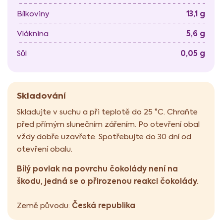
13,1 g
Bílkoviny
5,6 g
Vláknina
0,05 g
Sůl
Skladování
Skladujte v suchu a při teplotě do 25 °C. Chraňte
před přímým slunečním zářením. Po otevření obal
vždy dobře uzavřete. Spotřebujte do 30 dní od
otevření obalu.
Bílý povlak na povrchu čokolády není na
škodu, jedná se o přirozenou reakci čokolády.
Česká republika
Země původu: