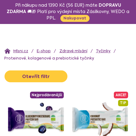
Přejít
DOPRAVU
Při nákupu nad 1390 Kč (56 EUR) máte
na
ZDARMA
🚚🎁 Platí pro výdejní místa Zásilkovny, WEDO a
PPL.
obsah
Nakupovat
Domů
E-shop
Zdravé mlsání
Tyčinky
Proteinové, kolagenové a prebiotické tyčinky
V
Otevřít filtr
ý
p
i
Nejprodávanější
AKCE!
s
TIP
p
r
o
d