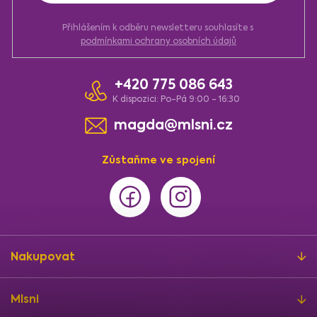
ý
p
i
Přihlášením k odběru newsletteru souhlasíte s
s
podmínkami ochrany osobních údajů
u
+420 775 086 643
K dispozici: Po-Pá 9:00 - 16:30
magda@mlsni.cz
Zůstaňme ve spojení
Nakupovat
Mlsni