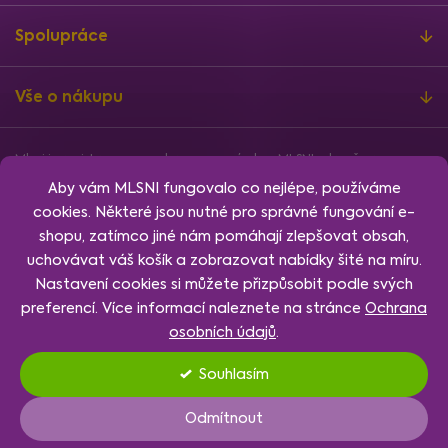
Spolupráce
Vše o nákupu
Mlsni je registrovanou ochrannou známkou MLSNI zdravě s.r.o.
Informace o finanční podpoře
Aby vám MLSNI fungovalo co nejlépe, používáme
Vytvořil
Shoptet
, design
Rency
, nakódoval
Jan Klubus
.
cookies. Některé jsou nutné pro správné fungování e-
Nastavení cookies.
shopu, zatímco jiné nám pomáhají zlepšovat obsah,
uchovávat váš košík a zobrazovat nabídky šité na míru.
Nastavení cookies si můžete přizpůsobit podle svých
preferencí. Více informací naleznete na stránce
Ochrana
osobních údajů
.
Souhlasím
Nastavení
Odmítnout