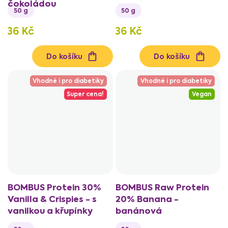
čokoládou
50 g
50 g
36 Kč
36 Kč
Do košíku
Do košíku
Vhodné i pro diabetiky
Vhodné i pro diabetiky
Super cena!
Vegan
BOMBUS Protein 30%
BOMBUS Raw Protein
Vanilla & Crispies - s
20% Banana -
vanilkou a křupínky
banánová