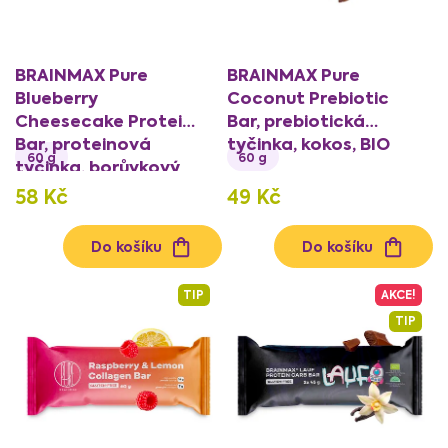
u
k
t
BRAINMAX Pure
BRAINMAX Pure
ů
Blueberry
Coconut Prebiotic
Cheesecake Protein
Bar, prebiotická
Bar, proteinová
tyčinka, kokos, BIO
60 g
60 g
tyčinka, borůvkový
cheesecake, BIO
58 Kč
49 Kč
Do košíku
Do košíku
TIP
AKCE!
TIP