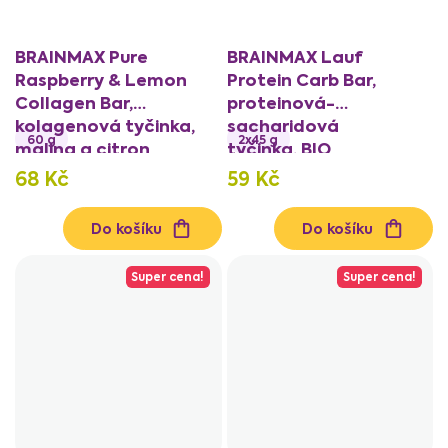
BRAINMAX Pure
BRAINMAX Lauf
Raspberry & Lemon
Protein Carb Bar,
Collagen Bar,
proteinová-
kolagenová tyčinka,
sacharidová
60 g
2x45 g
malina a citron
tyčinka, BIO
68 Kč
59 Kč
Do košíku
Do košíku
Super cena!
Super cena!