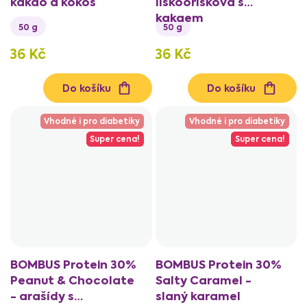
kakao a kokos
lískooříšková s
kakaem
50 g
50 g
36 Kč
36 Kč
Do košíku
Do košíku
Vhodné i pro diabetiky
Vhodné i pro diabetiky
Super cena!
Super cena!
BOMBUS Protein 30%
BOMBUS Protein 30%
Peanut & Chocolate
Salty Caramel -
- arašídy s
slaný karamel