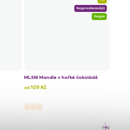
Nejprodávanější
Vegan
MLSNI Mandle v hořké čokoládě
109 Kč
od
S
1
2
t