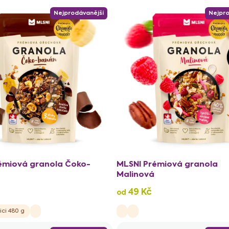
Nejprodávanější
Nejpro
émiová granola Čoko-
MLSNI Prémiová granola
Malinová
49 Kč
od
ici 480 g