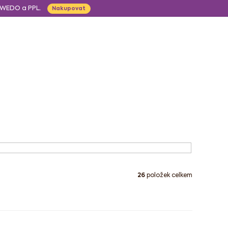
, WEDO a PPL.
Nakupovat
CZK
Obchodní p
Hledat
Prázdný košík
Nákupní
košík
ápoje
Pro děti
26
položek celkem