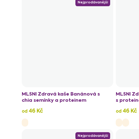
Nejprodávanější
MLSNI Zdravá kaše Banánová s
MLSNI Zd
chia semínky a proteinem
s protei
46 Kč
46 Kč
od
od
Nejprodávanější