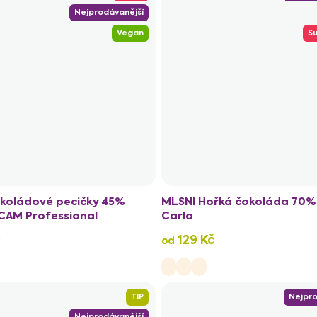
Nejprodávanější
Vegan
Su
koládové pecičky 45%
MLSNI Hořká čokoláda 70%
CAM Professional
Carla
č
129 Kč
od
TIP
Nejpro
Nejprodávanější