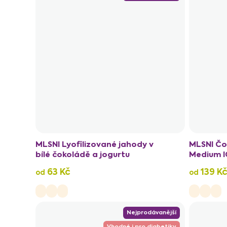
MLSNI Lyofilizované jahody v
MLSNI Čo
bílé čokoládě a jogurtu
Medium I
63 Kč
139 K
od
od
Nejprodávanější
Vhodné i pro diabetiky