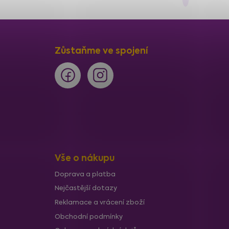
r
á
n
k
Zůstaňme ve spojení
o
v
á
n
í
Vše o nákupu
Doprava a platba
Nejčastější dotazy
Reklamace a vrácení zboží
Obchodní podmínky