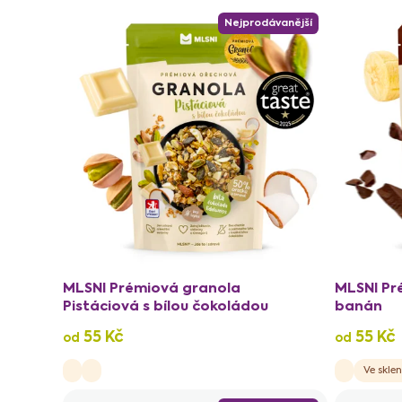
n
r
Nejprodávanější
í
o
p
d
r
u
o
k
d
t
u
ů
k
t
ů
MLSNI Prémiová granola
MLSNI Pr
Pistáciová s bílou čokoládou
banán
55 Kč
55 Kč
od
od
Ve sklen