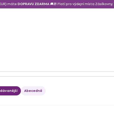
6 EUR) máte
DOPRAVU ZDARMA
🚚🎁 Platí pro výdejní místa Zásilkovny
daně a svačina
Sušené a lyo ovoce
Zdravé mlsání
N
odávanější
Abecedně