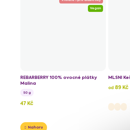
Vegan
REBARBERRY 100% ovocné plátky
MLSNI Ke
Malina
89 Kč
od
50 g
47 Kč
Nahoru