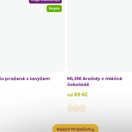
Vegan
šu pražené s lanýžem
MLSNI Arašídy v mléčné
čokoládě
69 Kč
od
Načíst 10 dalších