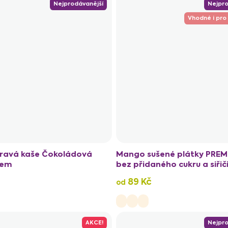
Nejprodávanější
Nejpro
Vhodné i pro
ravá kaše Čokoládová
Mango sušené plátky PREM
nem
bez přidaného cukru a siřič
89 Kč
od
AKCE!
Nejpro