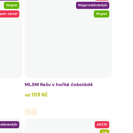
Vegan
Nejprodávanější
per cena!
Vegan
MLSNI Kešu v hořké čokoládě
109 Kč
od
dávanější
AKCE!
TIP