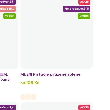
dávanější
AKCE!
 diabetiky
Nejprodávanější
Vegan
Vegan
IUM,
MLSNI Pistácie pražené solené
itanů
109 Kč
od
dávanější
AKCE!