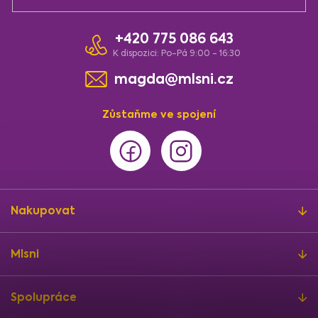
p
i
+420 775 086 643
s
u
K dispozici: Po-Pá 9:00 - 16:30
magda@mlsni.cz
Zůstaňme ve spojení
Nakupovat
Mlsni
Spolupráce