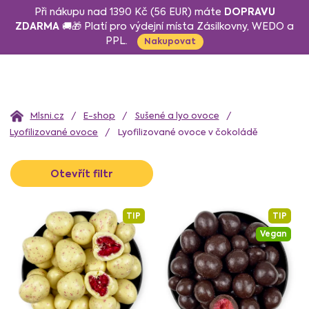
Přejít
DOPRAVU
Při nákupu nad 1390 Kč (56 EUR) máte
na
ZDARMA
🚚🎁 Platí pro výdejní místa Zásilkovny, WEDO a
PPL.
obsah
Nakupovat
Domů
E-shop
Sušené a lyo ovoce
Lyofilizované ovoce
Lyofilizované ovoce v čokoládě
V
Otevřít filtr
ý
p
i
TIP
TIP
s
Vegan
p
r
o
d