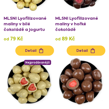
u
k
t
MLSNI Lyofilizované
MLSNI Lyofilizované
ů
maliny v bílé
maliny v hořké
čokoládě a jogurtu
čokoládě
79 Kč
89 Kč
od
od
Detail
Detail
Nejprodávanější