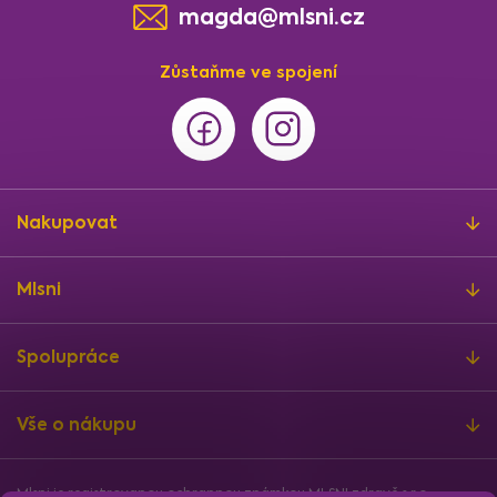
magda@mlsni.cz
Zůstaňme ve spojení
Nakupovat
Mlsni
Spolupráce
Vše o nákupu
Mlsni je registrovanou ochrannou známkou MLSNI zdravě s.r.o.