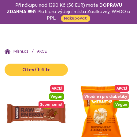
Přejít
DOPRAVU
Při nákupu nad 1390 Kč (56 EUR) máte
na
ZDARMA
🚚🎁 Platí pro výdejní místa Zásilkovny, WEDO a
PPL.
obsah
Nakupovat
Domů
AKCE
V
Otevřít filtr
ý
p
i
AKCE!
AKCE!
s
Vegan
Vhodné i pro diabetiky
p
Super cena!
Vegan
r
o
d
u