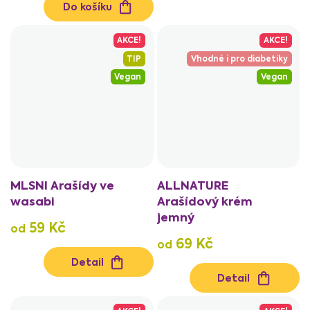
Do košíku
AKCE!
AKCE!
TIP
Vhodné i pro diabetiky
Vegan
Vegan
MLSNI Arašídy ve
ALLNATURE
wasabi
Arašídový krém
jemný
59 Kč
od
69 Kč
od
Detail
Detail