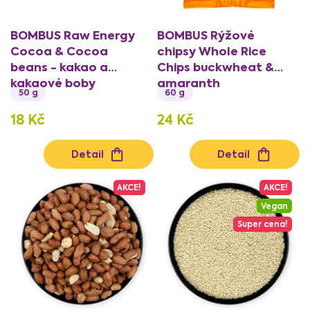
k
t
BOMBUS Raw Energy
BOMBUS Rýžové
ů
Cocoa & Cocoa
chipsy Whole Rice
beans - kakao a
Chips buckwheat &
kakaové boby
amaranth
50 g
60 g
18 Kč
24 Kč
Detail
Detail
AKCE!
AKCE!
Vegan
Super cena!