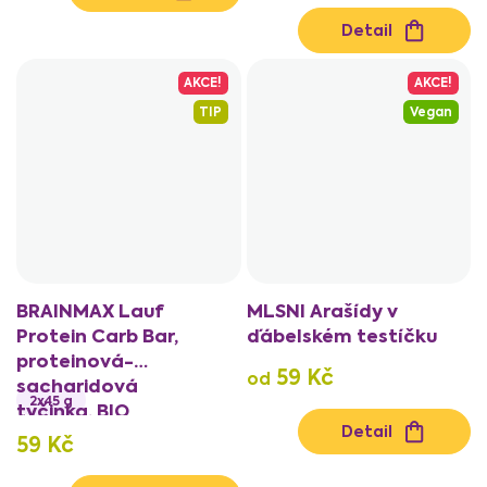
Detail
AKCE!
AKCE!
TIP
Vegan
BRAINMAX Lauf
MLSNI Arašídy v
Protein Carb Bar,
ďábelském testíčku
proteinová-
59 Kč
od
sacharidová
2x45 g
tyčinka, BIO
Detail
59 Kč