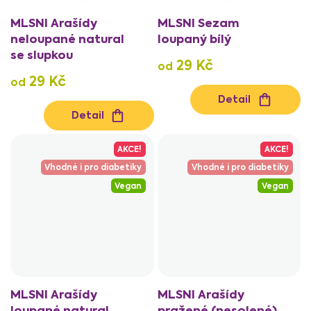
MLSNI Arašídy
MLSNI Sezam
neloupané natural
loupaný bílý
se slupkou
29 Kč
od
29 Kč
od
Detail
Detail
AKCE!
AKCE!
Vhodné i pro diabetiky
Vhodné i pro diabetiky
Vegan
Vegan
MLSNI Arašídy
MLSNI Arašídy
loupané natural
pražené (nesolené)