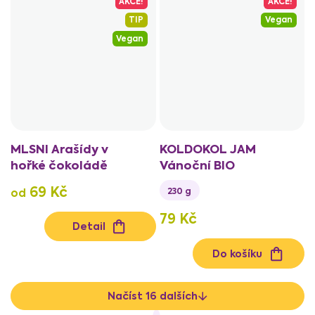
AKCE!
AKCE!
TIP
Vegan
Vegan
MLSNI Arašídy v
KOLDOKOL JAM
hořké čokoládě
Vánoční BIO
69 Kč
230 g
od
79 Kč
Detail
Do košíku
Načíst 16 dalších