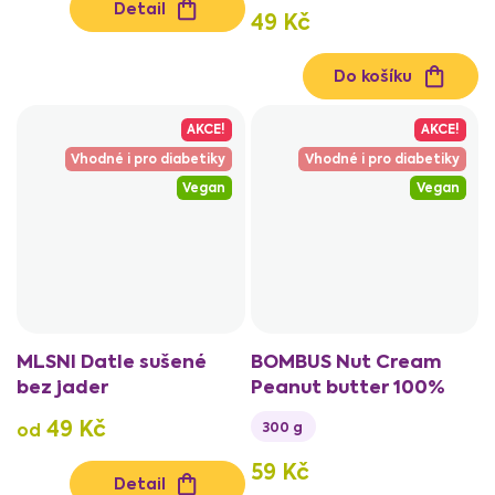
Detail
49 Kč
Do košíku
AKCE!
AKCE!
Vhodné i pro diabetiky
Vhodné i pro diabetiky
Vegan
Vegan
MLSNI Datle sušené
BOMBUS Nut Cream
bez jader
Peanut butter 100%
49 Kč
300 g
od
59 Kč
Detail