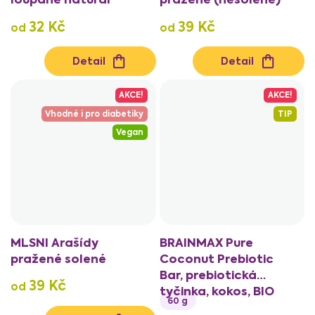
32 Kč
39 Kč
od
od
Detail
Detail
AKCE!
AKCE!
Vhodné i pro diabetiky
TIP
Vegan
MLSNI Arašídy
BRAINMAX Pure
pražené solené
Coconut Prebiotic
Bar, prebiotická
39 Kč
od
tyčinka, kokos, BIO
60 g