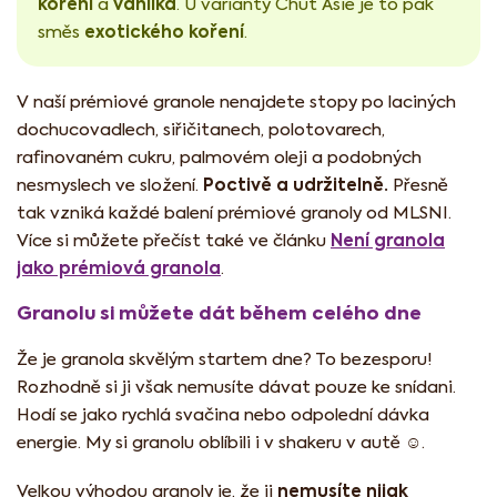
koření
vanilka
a
. U varianty Chuť Asie je to pak
exotického koření
směs
.
V naší prémiové granole nenajdete stopy po laciných
dochucovadlech, siřičitanech, polotovarech,
rafinovaném cukru, palmovém oleji a podobných
Poctivě a udržitelně.
nesmyslech ve složení.
Přesně
tak vzniká každé balení prémiové granoly od MLSNI.
Není granola
Více si můžete přečíst také ve článku
jako prémiová granola
.
Granolu si můžete dát během celého dne
Že je granola skvělým startem dne? To bezesporu!
Rozhodně si ji však nemusíte dávat pouze ke snídani.
Hodí se jako rychlá svačina nebo odpolední dávka
energie. My si granolu oblíbili i v shakeru v autě ☺️.
nemusíte nijak
Velkou výhodou granoly je, že ji