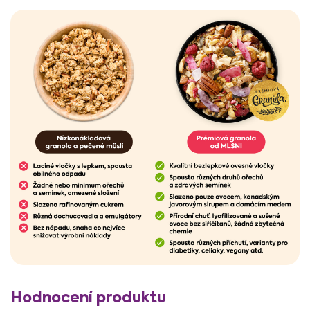
V
Hodnocení produktu
ý