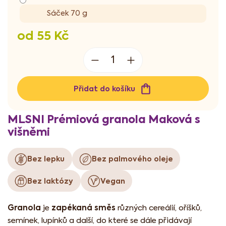
Sáček 70 g
od
55 Kč
Měrná
cena:
Přidat do košíku
MLSNI Prémiová granola Maková s
višněmi
Bez lepku
Bez palmového oleje
Bez laktózy
Vegan
Granola
zapékaná směs
je
různých cereálií, oříšků,
semínek, lupínků a další, do které se dále přidávají