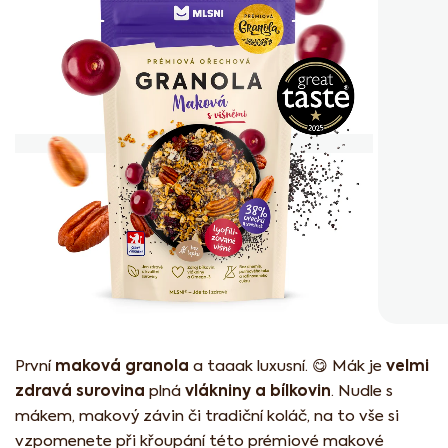
z
5
hvězdiček.
maková granola
velmi
První
a taaak luxusní. 😋 Mák je
zdravá surovina
vlákniny a bílkovin
plná
. Nudle s
mákem, makový závin či tradiční koláč, na to vše si
vzpomenete při křoupání této prémiové makové