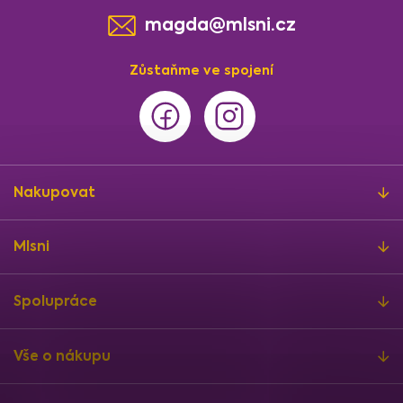
magda@mlsni.cz
Zůstaňme ve spojení
Nakupovat
Mlsni
Spolupráce
Vše o nákupu