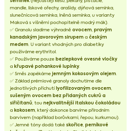
semínek
(nejčastěji kešu, pekany, pistácie,
mandle, lískové ořechy, arašídy, dýňová semínka,
slunečnicová semínka, lněná semínka, u varianty
Maková s višněmi pochopitelně modrý mák).
ovocem
pravým
✅ Granolu sladíme výhradně
,
kanadským javorovým sirupem
českým
a
medem
. U variant vhodných pro diabetiky
používáme erythritol.
bezlepkové ovesné vločky
✅ Používáme pouze
křupavé pohankové lupínky
a
.
jemným kokosovým olejem
✅ Směs zapékáme
.
✅ Základ prémiové granoly dochutíme dle
lyofilizovaným ovocem
jednotlivých příchutí
,
sušeným ovocem bez přidaných cukrů a
siřičitanů
nejkvalitnější italskou čokoládou
, tou
kokosem
a
, který dokonce barvíme přírodním
barvivem (například borůvkami, řepou, kurkumou).
skořice
perníkové
✅ Jemné tóny dodá také
,