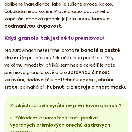
oblíbené ingredience, jako je sušené ovoce, kokos,
čokoláda nebo koření. Právě proces pozvolného
zlatavou barvu
zapékání dodává granole její
a
podmanivou křupavost
.
Když granolu, tak jedině tu prémiovou!
bohaté a pestré
Na surovinách nešetříme, protože
složení
je pro nás nepřekročitelnou prioritou. Díky
velkému množství oříšků, semínek a cereálií je naše
správnou činnost
prémiová granola skvělá pro
zažívání
energii, chrání
, dodává tělu potřebnou
srdce
hubnutí
zlepšuje činnost mozku
, pomáhá při
a
.
Z jakých surovin vyrábíme prémiovou granolu?
pečlivě
✅ Základem je napražená směs
vybraných prémiových ořechů
zdravých
a