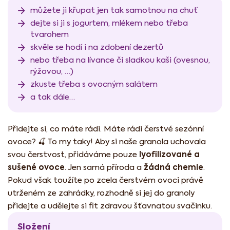
můžete ji křupat jen tak samotnou na chuť
dejte si ji s jogurtem, mlékem nebo třeba
tvarohem
skvěle se hodí i na zdobení dezertů
nebo třeba na lívance či sladkou kaši (ovesnou,
rýžovou, …)
zkuste třeba s ovocným salátem
a tak dále…
Přidejte si, co máte rádi. Máte rádi čerstvé sezónní
ovoce? 🍒 To my taky! Aby si naše granola uchovala
lyofilizované a
svou čerstvost, přidáváme pouze
sušené ovoce
žádná chemie
. Jen samá příroda a
.
Pokud však toužíte po zcela čerstvém ovoci právě
utrženém ze zahrádky, rozhodně si jej do granoly
přidejte a udělejte si fit zdravou šťavnatou svačinku.
Složení