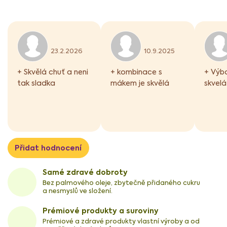
p
i
s
h
Hodnocení produktu je 5 z 5 hvězdiček.
Hodnocení produktu j
o
23.2.2026
10.9.2025
d
n
+ Skvělá chuť a neni
+ kombinace s
+ Výbo
o
tak sladka
mákem je skvělá
skvelá
c
e
n
í
Přidat hodnocení
Samé zdravé dobroty
Bez palmového oleje, zbytečně přidaného cukru
a nesmyslů ve složení.
Prémiové produkty a suroviny
Prémiové a zdravé produkty vlastní výroby a od