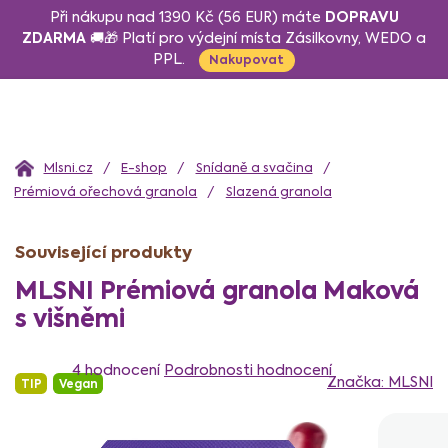
Přejít
DOPRAVU
Při nákupu nad 1390 Kč (56 EUR) máte
na
ZDARMA
🚚🎁 Platí pro výdejní místa Zásilkovny, WEDO a
PPL.
obsah
Nakupovat
Domů
E-shop
Snídaně a svačina
Prémiová ořechová granola
Slazená granola
Související produkty
MLSNI Prémiová granola Maková
s višněmi
Průměrné
hodnocení
4 hodnocení
Podrobnosti hodnocení
Značka:
MLSNI
TIP
Vegan
produktu
je
5,0