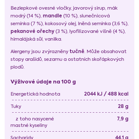
Bezlepkové ovesné vločky, javorový sirup, mák
mandle
modrý (14 %),
(10 %), slunečnicová
semínka (7 %), kokosový olej, lněná semínka (3,6 %),
pekanové ořechy
(3 %), lyofilizované višně (4 %),
himalájská sůl, vanilka.
tučně
Alergeny jsou zvýrazněny
. Může obsahovat
stopy arašídů, sezamu a ostatních skořápkových
plodů.
Výživové údaje na 100 g
2044 kJ / 488 kcal
Energetická hodnota
28 g
Tuky
7,9 g
z toho nasycené
mastné kyseliny
44,1 g
Sacharidy