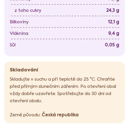
24,3 g
z toho cukry
12,1 g
Bílkoviny
9,4 g
Vláknina
0,05 g
Sůl
Skladování
Skladujte v suchu a při teplotě do 25 °C. Chraňte
před přímým slunečním zářením. Po otevření obal
vždy dobře uzavřete. Spotřebujte do 30 dní od
otevření obalu.
Česká republika
Země původu: