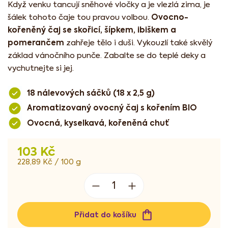
Když venku tancují sněhové vločky a je vlezlá zima, je
Ovocno-
šálek tohoto čaje tou pravou volbou.
kořeněný čaj se skořicí, šípkem, ibiškem a
pomerančem
zahřeje tělo i duši. Vykouzlí také skvělý
základ vánočního punče. Zabalte se do teplé deky a
vychutnejte si jej.
18 nálevových sáčků (18 x 2,5 g)
Aromatizovaný ovocný čaj s kořením BIO
Ovocná, kyselkavá, kořeněná chuť
103 Kč
Měrná
228,89 Kč / 100 g
cena:
Přidat do košíku