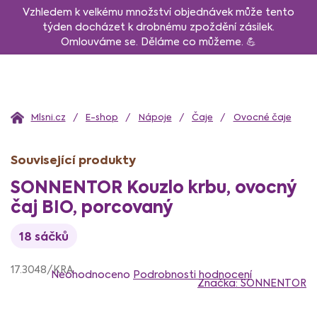
Přejít
Vzhledem k velkému množství objednávek může tento
na
týden docházet k drobnému zpoždění zásilek.
Omlouváme se. Děláme co můžeme. 💪
obsah
Domů
E-shop
Nápoje
Čaje
Ovocné čaje
Související produkty
SONNENTOR Kouzlo krbu, ovocný
čaj BIO, porcovaný
18 sáčků
Průměrné
17.3048/KRA
hodnocení
Neohodnoceno
Podrobnosti hodnocení
Značka:
SONNENTOR
produktu
je