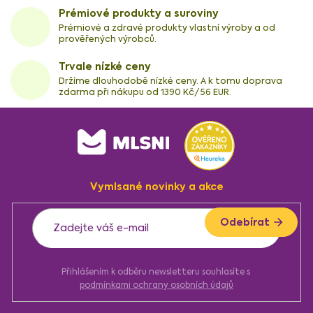
Prémiové produkty a suroviny
Prémiové a zdravé produkty vlastní výroby a od
prověřených výrobců.
Trvale nízké ceny
Držíme dlouhodobě nízké ceny. A k tomu doprava
zdarma při nákupu od 1390 Kč/56 EUR.
Z
á
p
a
Vymlsané novinky a akce
t
í
Odebírat
Přihlášením k odběru newsletteru souhlasíte s
podmínkami ochrany osobních údajů