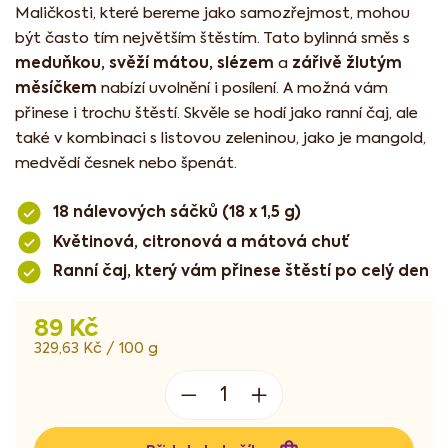
Maličkosti, které bereme jako samozřejmost, mohou
být často tím největším štěstím. Tato bylinná směs s
meduňkou, svěží mátou, slézem
zářivě žlutým
a
měsíčkem
nabízí uvolnění i posílení. A možná vám
přinese i trochu štěstí. Skvěle se hodí jako ranní čaj, ale
také v kombinaci s listovou zeleninou, jako je mangold,
medvědí česnek nebo špenát.
18 nálevových sáčků (18 x 1,5 g)
Květinová, citronová a mátová chuť
Ranní čaj, který vám přinese štěstí po celý den
89 Kč
Měrná
329,63 Kč / 100 g
cena: