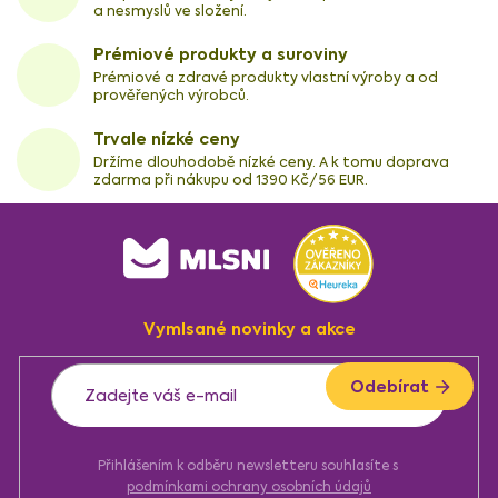
a nesmyslů ve složení.
Prémiové produkty a suroviny
Prémiové a zdravé produkty vlastní výroby a od
prověřených výrobců.
Trvale nízké ceny
Držíme dlouhodobě nízké ceny. A k tomu doprava
zdarma při nákupu od 1390 Kč/56 EUR.
Z
á
p
a
Vymlsané novinky a akce
t
í
Odebírat
Přihlášením k odběru newsletteru souhlasíte s
podmínkami ochrany osobních údajů