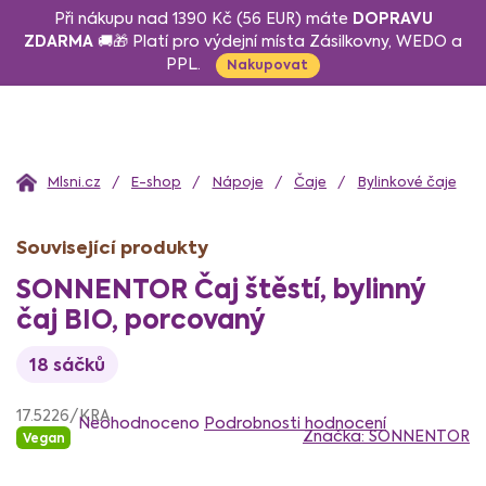
Přejít
DOPRAVU
Při nákupu nad 1390 Kč (56 EUR) máte
na
ZDARMA
🚚🎁 Platí pro výdejní místa Zásilkovny, WEDO a
PPL.
obsah
Nakupovat
Domů
E-shop
Nápoje
Čaje
Bylinkové čaje
Související produkty
SONNENTOR Čaj štěstí, bylinný
čaj BIO, porcovaný
18 sáčků
Průměrné
17.5226/KRA
hodnocení
Neohodnoceno
Podrobnosti hodnocení
Značka:
SONNENTOR
Vegan
produktu
je