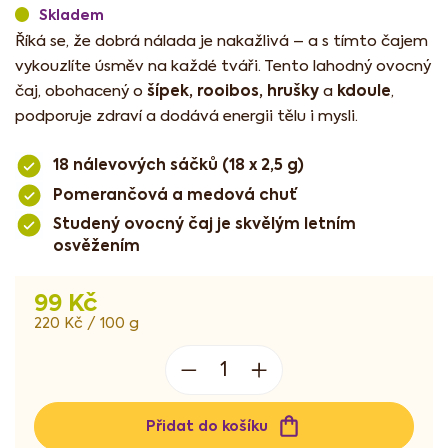
Skladem
Říká se, že dobrá nálada je nakažlivá – a s tímto čajem
vykouzlíte úsměv na každé tváři. Tento lahodný ovocný
šípek, rooibos, hrušky
kdoule
čaj, obohacený o
a
,
podporuje zdraví a dodává energii tělu i mysli.
18 nálevových sáčků (18 x 2,5 g)
Pomerančová a medová chuť
Studený ovocný čaj je skvělým letním
osvěžením
99 Kč
Měrná
220 Kč / 100 g
cena:
Přidat do košíku