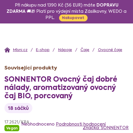
Přejít
DOPRAVU
Při nákupu nad 1390 Kč (56 EUR) máte
na
ZDARMA
🚚🎁 Platí pro výdejní místa Zásilkovny, WEDO a
PPL.
obsah
Nakupovat
Domů
E-shop
Nápoje
Čaje
Ovocné čaje
Související produkty
SONNENTOR Ovocný čaj dobré
nálady, aromatizovaný ovocný
čaj BIO, porcovaný
18 sáčků
Průměrné
17.2621/KRA
hodnocení
Neohodnoceno
Podrobnosti hodnocení
Značka:
SONNENTOR
Vegan
produktu