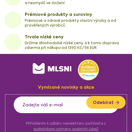
a nesmyslů ve složení.
Prémiové produkty a suroviny
Prémiové a zdravé produkty vlastní výroby a od
prověřených výrobců.
Trvale nízké ceny
Držíme dlouhodobě nízké ceny. A k tomu doprava
zdarma při nákupu od 1390 Kč/56 EUR.
Z
á
p
a
Vymlsané novinky a akce
t
í
Odebírat
Přihlášením k odběru newsletteru souhlasíte s
podmínkami ochrany osobních údajů