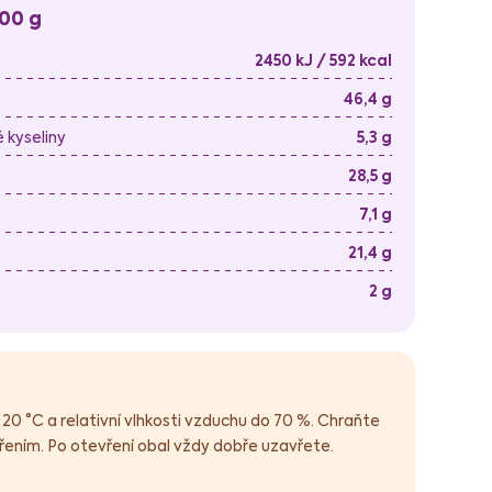
100 g
2450 kJ / 592 kcal
46,4 g
kyseliny
5,3 g
28,5 g
7,1 g
21,4 g
2 g
 20 °C a relativní vlhkosti vzduchu do 70 %. Chraňte
ením. Po otevření obal vždy dobře uzavřete.