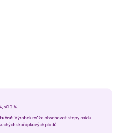
 sůl 2 %.
tučně
. Výrobek může obsahovat stopy oxidu
ch suchých skořápkových plodů.