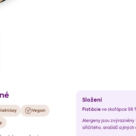
ené
Složení
Pistácie
ve skořápce 98 %,
 laktózy
Vegan
Alergeny jsou zvýrazněny
y
siřičitého, arašídů a jiný