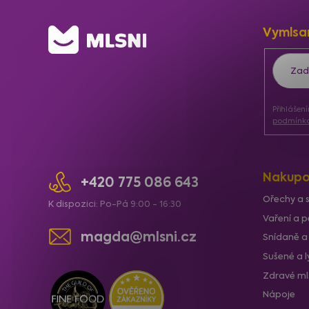
Z
Vymlsa
á
p
a
Přihlášen
t
podmínka
í
Nakupo
+420 775 086 643
Ořechy a 
K dispozici: Po-Pá 9:00 - 16:30
Vaření a p
magda@mlsni.cz
Snídaně a
Sušené a 
Zdravé ml
Nápoje