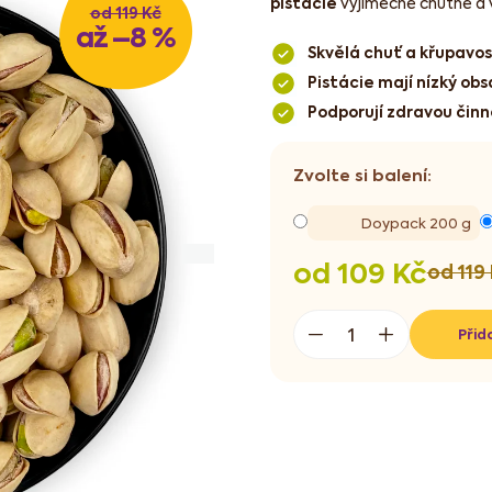
pistácie
výjimečně chutné a 
od 119 Kč
až –8 %
Skvělá chuť a křupavo
Pistácie mají nízký obsa
Podporují zdravou činn
Doypack 200 g
od
109 Kč
od 119
Měrná
cena:
Přid