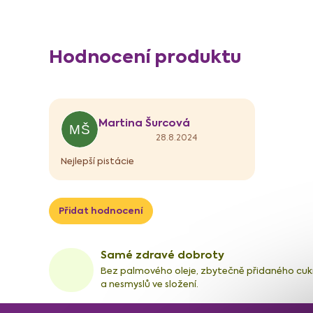
V
Hodnocení produktu
ý
p
i
s
Martina Šurcová
h
MŠ
Hodnocení produktu je 5 z 5 hvězdiček.
28.8.2024
o
d
Nejlepší pistácie
n
o
c
Přidat hodnocení
e
n
í
Samé zdravé dobroty
Bez palmového oleje, zbytečně přidaného cuk
a nesmyslů ve složení.