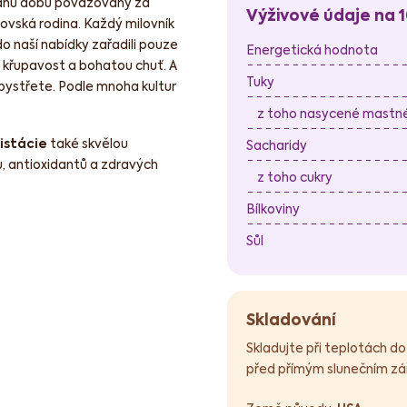
jednu dobu považovány za
Výživové údaje na 
ovská rodina. Každý milovník
 do naší nabídky zařadili pouze
Energetická hodnota
křupavost a bohatou chuť. A
Tuky
zbystřete. Podle mnoha kultur
z toho nasycené mastné 
istácie
také skvělou
Sacharidy
u, antioxidantů a zdravých
z toho cukry
.
Bílkoviny
Sůl
Skladování
Skladujte při teplotách do
před přímým slunečním zář