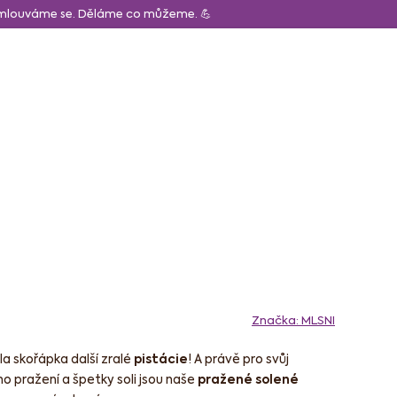
Omlouváme se. Děláme co můžeme. 💪
CZK
Obchodní p
Hledat
Prázdný košík
Nákupní
košík
ápoje
Pro děti
Značka:
MLSNI
la skořápka další zralé
pistácie
! A právě pro svůj
o pražení a špetky soli jsou naše
pražené solené