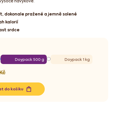
vysoce návykové.
st, dokonale pražené a jemně solené
h kalorií
ost srdce
Doypack 500 g
Doypack 1 kg
 Kč
at do košíku