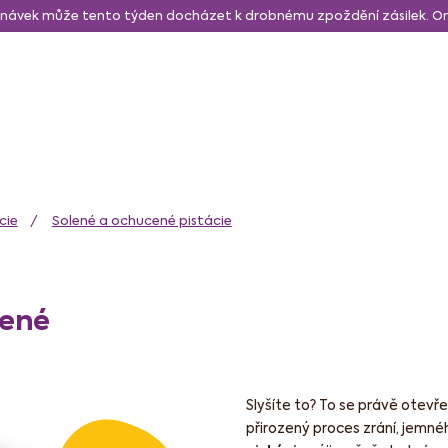
návek může tento týden docházet k drobnému zpoždění zásilek. 
daně a svačina
Sušené a lyo ovoce
Zdravé mlsání
N
cie
Solené a ochucené pistácie
lené
Slyšíte to? To se právě otevře
přirozený proces zrání, jemnéh