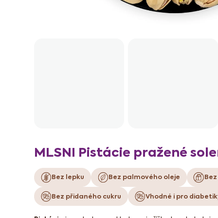
MLSNI Pistácie pražené sol
Bez lepku
Bez palmového oleje
Bez
Bez přidaného cukru
Vhodné i pro diabetik