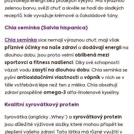
pozvolnější energii bez prudkých výkyvů. Má výraznou
zelenou barvu, svěží chuť a skvěle se hodí do sladkých
receptů, kde vyvažuje krémové a čokoládové tóny.
Chia semínka (Salvia hispanica)
Chia semínka
sice nemají výraznou chuť, mají však
příznivé účinky na naše zdraví
dodávají energii
a
na
oblíbená mezi
dlouhou dobu, jsou proto velmi
sportovci a fitness nadšenci
. Díky své schopnosti
zasytí na dlouhou dobu
vázat vodu
. Chia semínka se
antioxidačními vlastnosti
vápník
pyšní
a
v nich se v
těle vstřebává lépe než ten z mléka. Chia obsahují
omega-3
zdraví prospěšné
alfa-linolenové kyseliny.
Kvalitní syrovátkový protein
syrovátkový protein
Syrovátka (anglicky „Whey“) a
jsou důležité výživové složky, které mohou přispět ke
zlepšení vašeho zdraví. Tato látka má různé využití v