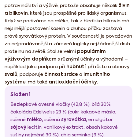
živin
potravinářství a výživě, protože obsahuje několik
a bílkovin
, které jsou prospěšné pro lidský organismus.
Když se podíváme na mléko, tak z hlediska bílkovin má
nejsilnější postavení kasein a druhou příčku zastává
právě syrovátkový protein. V současnosti je považován
za nejprodávanější a zároveň logicky nejžádanější druh
populárním
proteinu na světě. Stal se velmi
výživovým doplňkem
s různými účinky a výhodami –
hubnutí
například jako podpora při
, při růstu a obnovy
svalů
činnost srdce
imunitního
, podporuje
a
systému
antioxidační účinky
, má také
.
Složení
Bezlepkové ovesné vločky (42,8 %), bílá 30%
čokoláda Edelweiss 23 % (cukr, kakaové máslo,
mléko,
syrovátka,
sušené
sušená
emulgátor:
sójový
lecitin, vanilkový extrakt; obsah kakové
sušiny nejméně 30 %), chia semínka (9 %),