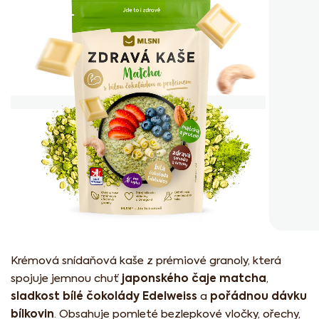
z
5
hvězdiček.
Krémová snídaňová kaše z prémiové granoly, která
japonského čaje matcha
spojuje jemnou chuť
,
sladkost bílé čokolády Edelweiss
pořádnou dávku
a
bílkovin
. Obsahuje pomleté bezlepkové vločky, ořechy,