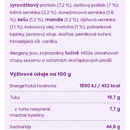
syrovátkový
protein (7,2 %), datlový prášek (7 %),
lněná semínka (2,2 %), slunečnicová semínka (1,8
kešu
mandle
%),
(1,2 %),
(1,2 %), dýňová semínka
(1,1 %), kokosový olej, matcha (1 %), pohankové
lupínky, javorový sirup, skořice, perníkové koření,
himalájská sůl, vanilka.
tučně
Alergeny jsou zvýrazněny
. Může obsahovat
stopy sezamu a ostatních skořápkových plodů.
Výživové údaje na 100 g
1890 kJ / 452 kcal
Energetická hodnota
19,7 g
Tuky
7,7 g
z toho nasycené
mastné kyseliny
44,8 g
Sacharidy