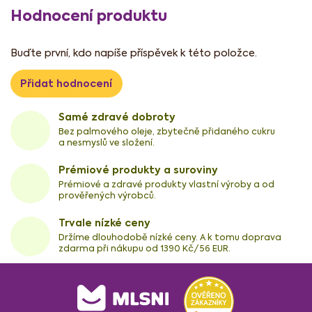
Hodnocení produktu
Buďte první, kdo napíše příspěvek k této položce.
Přidat hodnocení
Samé zdravé dobroty
Bez palmového oleje, zbytečně přidaného cukru
a nesmyslů ve složení.
Prémiové produkty a suroviny
Prémiové a zdravé produkty vlastní výroby a od
prověřených výrobců.
Trvale nízké ceny
Držíme dlouhodobě nízké ceny. A k tomu doprava
zdarma při nákupu od 1390 Kč/56 EUR.
Z
á