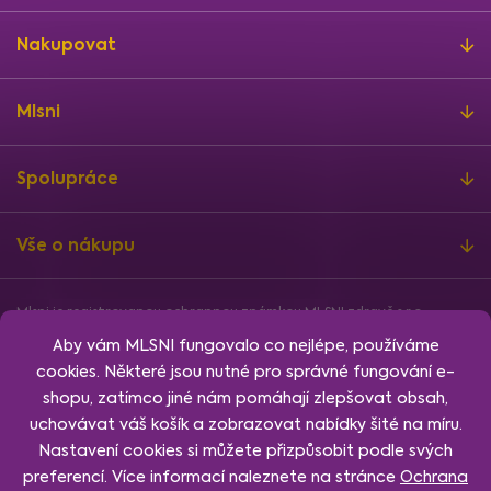
Nakupovat
Mlsni
Spolupráce
Vše o nákupu
Mlsni je registrovanou ochrannou známkou MLSNI zdravě s.r.o.
Informace o finanční podpoře
Aby vám MLSNI fungovalo co nejlépe, používáme
Vytvořil
Shoptet
, design
Rency
, nakódoval
Jan Klubus
.
cookies. Některé jsou nutné pro správné fungování e-
Nastavení cookies.
shopu, zatímco jiné nám pomáhají zlepšovat obsah,
uchovávat váš košík a zobrazovat nabídky šité na míru.
Nastavení cookies si můžete přizpůsobit podle svých
preferencí. Více informací naleznete na stránce
Ochrana