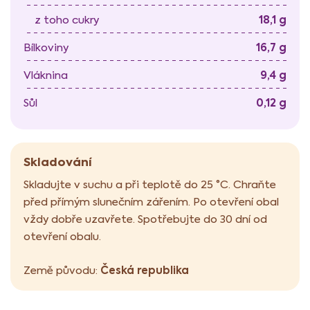
18,1 g
z toho cukry
16,7 g
Bílkoviny
9,4 g
Vláknina
0,12 g
Sůl
Skladování
Skladujte v suchu a při teplotě do 25 °C. Chraňte
před přímým slunečním zářením. Po otevření obal
vždy dobře uzavřete. Spotřebujte do 30 dní od
otevření obalu.
Česká republika
Země původu: