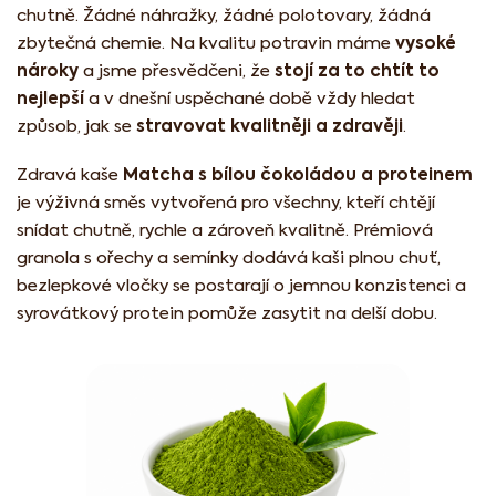
chutně. Žádné náhražky, žádné polotovary, žádná
vysoké
zbytečná chemie. Na kvalitu potravin máme
nároky
stojí za to chtít to
a jsme přesvědčeni, že
nejlepší
a v dnešní uspěchané době vždy hledat
stravovat kvalitněji a zdravěji
způsob, jak se
.
Matcha s bílou čokoládou a proteinem
Zdravá kaše
je výživná směs vytvořená pro všechny, kteří chtějí
snídat chutně, rychle a zároveň kvalitně. Prémiová
granola s ořechy a semínky dodává kaši plnou chuť,
bezlepkové vločky se postarají o jemnou konzistenci a
syrovátkový protein pomůže zasytit na delší dobu.