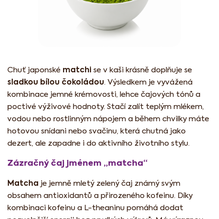
matchi
Chuť japonské
se v kaši krásně doplňuje se
sladkou bílou čokoládou
. Výsledkem je vyvážená
kombinace jemné krémovosti, lehce čajových tónů a
poctivé výživové hodnoty. Stačí zalít teplým mlékem,
vodou nebo rostlinným nápojem a během chvilky máte
hotovou snídani nebo svačinu, která chutná jako
dezert, ale zapadne i do aktivního životního stylu.
Zázračný čaj jménem „matcha“
Matcha
je jemně mletý zelený čaj známý svým
obsahem antioxidantů a přirozeného kofeinu. Díky
kombinaci kofeinu a L-theaninu pomáhá dodat