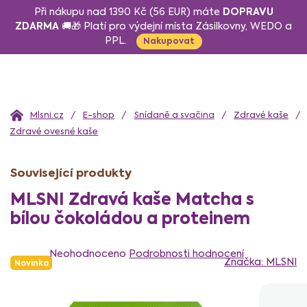
Přejít
DOPRAVU
Při nákupu nad 1390 Kč (56 EUR) máte
na
ZDARMA
🚚🎁 Platí pro výdejní místa Zásilkovny, WEDO a
PPL.
obsah
Nakupovat
Domů
E-shop
Snídaně a svačina
Zdravé kaše
Zdravé ovesné kaše
Související produkty
MLSNI Zdravá kaše Matcha s
bílou čokoládou a proteinem
Průměrné
hodnocení
Neohodnoceno
Podrobnosti hodnocení
Značka:
MLSNI
Novinka
produktu
je
0,0