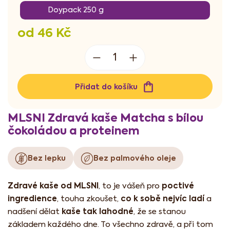
Doypack 250 g
od
46 Kč
Měrná
cena:
Přidat do košíku
MLSNI Zdravá kaše Matcha s bílou
čokoládou a proteinem
Bez lepku
Bez palmového oleje
Zdravé kaše od MLSNI
poctivé
, to je vášeň pro
ingredience
co k sobě nejvíc ladí
, touha zkoušet,
a
kaše tak lahodné
nadšení dělat
, že se stanou
základem každého dne. To všechno zdravě, a při tom