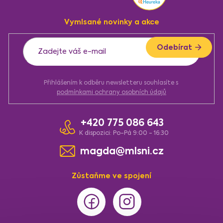
p
a
Vymlsané novinky a akce
t
í
Odebírat
Přihlášením k odběru newsletteru souhlasíte s
podmínkami ochrany osobních údajů
+420 775 086 643
K dispozici: Po-Pá 9:00 - 16:30
magda@mlsni.cz
Zůstaňme ve spojení