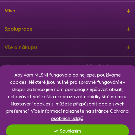
Mlsni
Spolupráce
Vše o nákupu
Mlsni je registrovanou ochrannou známkou MLSNI zdravě s.r.o.
Informace o finanční podpoře
Aby vám MLSNI fungovalo co nejlépe, používáme
Vytvořil
Shoptet
, design
Rency
, nakódoval
Jan Klubus
.
cookies. Některé jsou nutné pro správné fungování e-
Nastavení cookies.
shopu, zatímco jiné nám pomáhají zlepšovat obsah,
uchovávat váš košík a zobrazovat nabídky šité na míru.
Nastavení cookies si můžete přizpůsobit podle svých
preferencí. Více informací naleznete na stránce
Ochrana
osobních údajů
.
Souhlasím