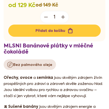
od
129 Kč
od 149 Kč
Měrná
cena:
Přidat do košíku
MLSNI Banánové plátky v mléčné
čokoládě
Bez palmového oleje
Ořechy, ovoce
semínka
a
jsou skvělým zdrojem živin
prospěšných pro zdraví a zároveň skvěle zaženou hlad.
Jsou ideální volbou pro rychlou a zdravou svačinu –
stačí si jen vybrat, které vám nejlépe vyhovují.
🍌 Sušené banány
jsou skvělým zdrojem energie a