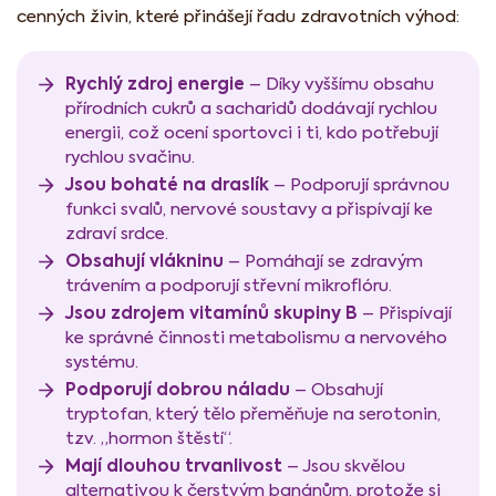
cenných živin, které přinášejí řadu zdravotních výhod:
Rychlý zdroj energie
– Díky vyššímu obsahu
přírodních cukrů a sacharidů dodávají rychlou
energii, což ocení sportovci i ti, kdo potřebují
rychlou svačinu.
Jsou bohaté na draslík
– Podporují správnou
funkci svalů, nervové soustavy a přispívají ke
zdraví srdce.
Obsahují vlákninu
– Pomáhají se zdravým
trávením a podporují střevní mikroflóru.
Jsou zdrojem vitamínů skupiny B
– Přispívají
ke správné činnosti metabolismu a nervového
systému.
Podporují dobrou náladu
– Obsahují
tryptofan, který tělo přeměňuje na serotonin,
tzv. „hormon štěstí“.
Mají dlouhou trvanlivost
– Jsou skvělou
alternativou k čerstvým banánům, protože si