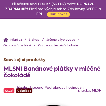
Přejít
DOPRAVU
Při nákupu nad 1390 Kč (56 EUR) máte
na
ZDARMA
🚚🎁 Platí pro výdejní místa Zásilkovny, WEDO a
PPL.
obsah
Nakupovat
Domů
E-shop
Sušené a lyo ovoce
Ovoce v čokoládě
Ovoce v mléčné čokoládě
Související produkty
MLSNI Banánové plátky v mléčné
čokoládě
Průměrné
hodnocení
Neohodnoceno
Podrobnosti hodnocení
Značka:
MLSNI
AKCE!
Čokoláda
produktu
je
0,0