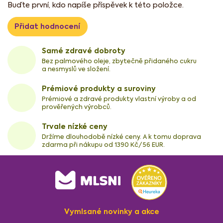
Buďte první, kdo napíše příspěvek k této položce.
Přidat hodnocení
Samé zdravé dobroty
Bez palmového oleje, zbytečně přidaného cukru
a nesmyslů ve složení.
Prémiové produkty a suroviny
Prémiové a zdravé produkty vlastní výroby a od
prověřených výrobců.
Trvale nízké ceny
Držíme dlouhodobě nízké ceny. A k tomu doprava
zdarma při nákupu od 1390 Kč/56 EUR.
Z
á
p
a
Vymlsané novinky a akce
t