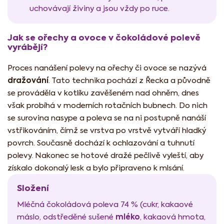
uchovávají živiny a jsou vždy po ruce.
Jak se ořechy a ovoce v čokoládové polevě
vyrábějí?
Proces nanášení polevy na ořechy či ovoce se nazývá
dražování
. Tato technika pochází z Řecka a původně
se prováděla v kotlíku zavěšeném nad ohněm, dnes
však probíhá v moderních rotačních bubnech. Do nich
se surovina nasype a poleva se na ni postupně nanáší
vstřikováním, čímž se vrstva po vrstvě vytváří hladký
povrch. Současně dochází k ochlazování a tuhnutí
polevy. Nakonec se hotové dražé pečlivě vyleští, aby
získalo dokonalý lesk a bylo připraveno k mlsání.
Složení
Mléčná čokoládová poleva 74 % (cukr, kakaové
mléko
máslo, odstředěné sušené
, kakaová hmota,