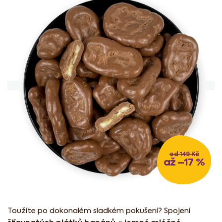
z
5
hvězdiček.
od 149 Kč
až –17 %
Toužíte po dokonalém sladkém pokušení? Spojení