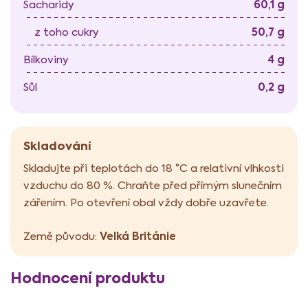
60,1 g
Sacharidy
50,7 g
z toho cukry
4 g
Bílkoviny
0,2 g
Sůl
Skladování
Skladujte při teplotách do 18 °C a relativní vlhkosti
vzduchu do 80 %. Chraňte před přímým slunečním
zářením. Po otevření obal vždy dobře uzavřete.
Velká Británie
Země původu:
Hodnocení produktu