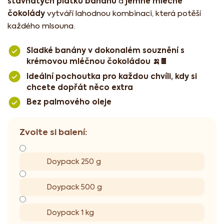
šťavnatých plátků banánů
jemné mléčné
a
čokolády
vytváří lahodnou kombinaci, která potěší
každého mlsouna.
Sladké banány v dokonalém souznění s
krémovou mléčnou čokoládou 🍌🍫
Ideální pochoutka pro každou chvíli, kdy si
chcete dopřát něco extra
Bez palmového oleje
Doypack 250 g
Doypack 500 g
Doypack 1 kg