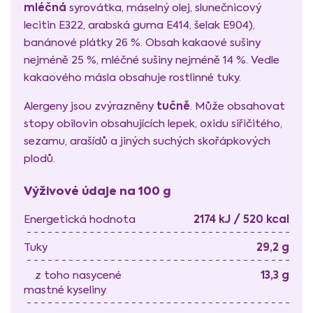
mléčná
syrovátka, máselný olej, slunečnicový
lecitin E322, arabská guma E414, šelak E904),
banánové plátky 26 %. Obsah kakaové sušiny
nejméně 25 %, mléčné sušiny nejméně 14 %. Vedle
kakaového másla obsahuje rostlinné tuky.
tučně
Alergeny jsou zvýrazněny
. Může obsahovat
stopy obilovin obsahujících lepek, oxidu siřičitého,
sezamu, arašídů a jiných suchých skořápkových
plodů.
Výživové údaje na 100 g
2174 kJ / 520 kcal
Energetická hodnota
29,2 g
Tuky
13,3 g
z toho nasycené
mastné kyseliny