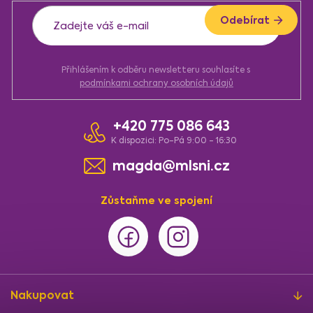
í
Odebírat
Přihlášením k odběru newsletteru souhlasíte s
podmínkami ochrany osobních údajů
+420 775 086 643
K dispozici: Po-Pá 9:00 - 16:30
magda@mlsni.cz
Zůstaňme ve spojení
Nakupovat