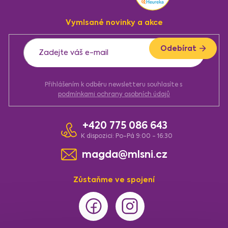
p
a
Vymlsané novinky a akce
t
í
Odebírat
Přihlášením k odběru newsletteru souhlasíte s
podmínkami ochrany osobních údajů
+420 775 086 643
K dispozici: Po-Pá 9:00 - 16:30
magda@mlsni.cz
Zůstaňme ve spojení