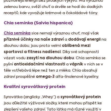
pozvolnější energii bez prudkých výkyvů. Má výraznou
zelenou barvu, svěží chuť a skvěle se hodí do sladkých
receptů, kde vyvažuje krémové a čokoládové tóny.
Chia semínka (Salvia hispanica)
Chia semínka
sice nemají výraznou chuť, mají však
příznivé účinky na naše zdraví
dodávají energii
a
na
oblíbená mezi
dlouhou dobu, jsou proto velmi
sportovci a fitness nadšenci
. Díky své schopnosti
zasytí na dlouhou dobu
vázat vodu
. Chia semínka se
antioxidačními vlastnosti
vápník
pyšní
a
v nich se v
těle vstřebává lépe než ten z mléka. Chia obsahují
omega-3
zdraví prospěšné
alfa-linolenové kyseliny.
Kvalitní syrovátkový protein
syrovátkový protein
Syrovátka (anglicky „Whey“) a
jsou důležité výživové složky, které mohou přispět ke
zlepšení vašeho zdraví. Tato látka má různé využití v