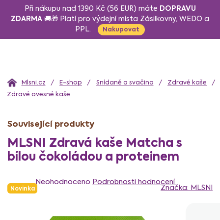
Přejít
DOPRAVU
Při nákupu nad 1390 Kč (56 EUR) máte
na
ZDARMA
🚚🎁 Platí pro výdejní místa Zásilkovny, WEDO a
PPL.
obsah
Nakupovat
Domů
E-shop
Snídaně a svačina
Zdravé kaše
Zdravé ovesné kaše
Související produkty
MLSNI Zdravá kaše Matcha s
bílou čokoládou a proteinem
Průměrné
hodnocení
Neohodnoceno
Podrobnosti hodnocení
Značka:
MLSNI
Novinka
produktu
je
0,0