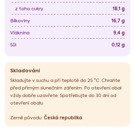
18,1 g
z toho cukry
16,7 g
Bílkoviny
9,4 g
Vláknina
0,12 g
Sůl
Skladování
Skladujte v suchu a při teplotě do 25 °C. Chraňte
před přímým slunečním zářením. Po otevření obal
vždy dobře uzavřete. Spotřebujte do 30 dní od
otevření obalu.
Česká republika
Země původu: