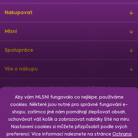
Nakupovat
Mlsni
Spolupráce
Vše o nákupu
Mlsni je registrovanou ochrannou známkou MLSNI zdravě s.r.o.
Informace o finanční podpoře
Aby vám MLSNI fungovalo co nejlépe, používáme
Vytvořil
Shoptet
, design
Rency
, nakódoval
Jan Klubus
.
cookies. Některé jsou nutné pro správné fungování e-
Nastavení cookies.
shopu, zatímco jiné nám pomáhají zlepšovat obsah,
uchovávat váš košík a zobrazovat nabídky šité na míru.
Nastavení cookies si můžete přizpůsobit podle svých
preferencí. Více informací naleznete na stránce
Ochrana