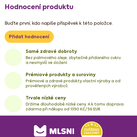
Hodnocení produktu
Buďte první, kdo napíše příspěvek k této položce.
Přidat hodnocení
Samé zdravé dobroty
Bez palmového oleje, zbytečně přidaného cukru
a nesmyslů ve složení.
Prémiové produkty a suroviny
Prémiové a zdravé produkty vlastní výroby a od
prověřených výrobců.
Trvale nízké ceny
Držíme dlouhodobě nízké ceny. A k tomu doprava
zdarma při nákupu od 1390 Kč/56 EUR.
Z
á