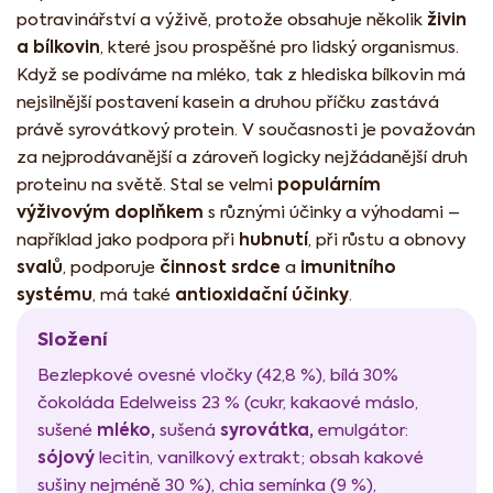
živin
potravinářství a výživě, protože obsahuje několik
a bílkovin
, které jsou prospěšné pro lidský organismus.
Když se podíváme na mléko, tak z hlediska bílkovin má
nejsilnější postavení kasein a druhou příčku zastává
právě syrovátkový protein. V současnosti je považován
za nejprodávanější a zároveň logicky nejžádanější druh
populárním
proteinu na světě. Stal se velmi
výživovým doplňkem
s různými účinky a výhodami –
hubnutí
například jako podpora při
, při růstu a obnovy
svalů
činnost srdce
imunitního
, podporuje
a
systému
antioxidační účinky
, má také
.
Složení
Bezlepkové ovesné vločky (42,8 %), bílá 30%
čokoláda Edelweiss 23 % (cukr, kakaové máslo,
mléko,
syrovátka,
sušené
sušená
emulgátor:
sójový
lecitin, vanilkový extrakt; obsah kakové
sušiny nejméně 30 %), chia semínka (9 %),