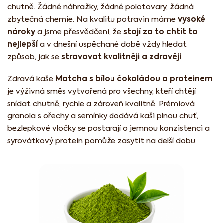
chutně. Žádné náhražky, žádné polotovary, žádná
vysoké
zbytečná chemie. Na kvalitu potravin máme
nároky
stojí za to chtít to
a jsme přesvědčeni, že
nejlepší
a v dnešní uspěchané době vždy hledat
stravovat kvalitněji a zdravěji
způsob, jak se
.
Matcha s bílou čokoládou a proteinem
Zdravá kaše
je výživná směs vytvořená pro všechny, kteří chtějí
snídat chutně, rychle a zároveň kvalitně. Prémiová
granola s ořechy a semínky dodává kaši plnou chuť,
bezlepkové vločky se postarají o jemnou konzistenci a
syrovátkový protein pomůže zasytit na delší dobu.