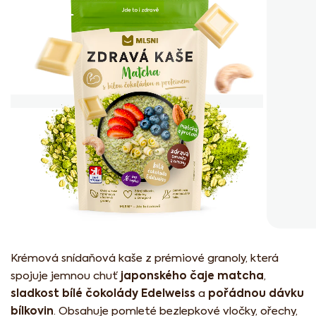
z
5
hvězdiček.
Krémová snídaňová kaše z prémiové granoly, která
japonského čaje matcha
spojuje jemnou chuť
,
sladkost bílé čokolády Edelweiss
pořádnou dávku
a
bílkovin
. Obsahuje pomleté bezlepkové vločky, ořechy,