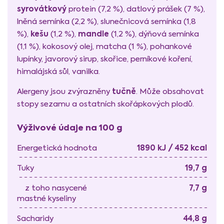
syrovátkový
protein (7,2 %), datlový prášek (7 %),
lněná semínka (2,2 %), slunečnicová semínka (1,8
kešu
mandle
%),
(1,2 %),
(1,2 %), dýňová semínka
(1,1 %), kokosový olej, matcha (1 %), pohankové
lupínky, javorový sirup, skořice, perníkové koření,
himalájská sůl, vanilka.
tučně
Alergeny jsou zvýrazněny
. Může obsahovat
stopy sezamu a ostatních skořápkových plodů.
Výživové údaje na 100 g
1890 kJ / 452 kcal
Energetická hodnota
19,7 g
Tuky
7,7 g
z toho nasycené
mastné kyseliny
44,8 g
Sacharidy