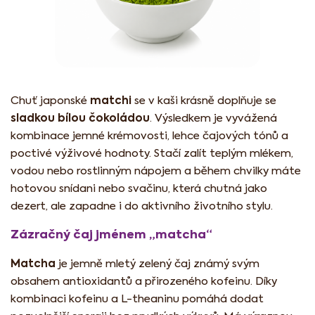
matchi
Chuť japonské
se v kaši krásně doplňuje se
sladkou bílou čokoládou
. Výsledkem je vyvážená
kombinace jemné krémovosti, lehce čajových tónů a
poctivé výživové hodnoty. Stačí zalít teplým mlékem,
vodou nebo rostlinným nápojem a během chvilky máte
hotovou snídani nebo svačinu, která chutná jako
dezert, ale zapadne i do aktivního životního stylu.
Zázračný čaj jménem „matcha“
Matcha
je jemně mletý zelený čaj známý svým
obsahem antioxidantů a přirozeného kofeinu. Díky
kombinaci kofeinu a L-theaninu pomáhá dodat