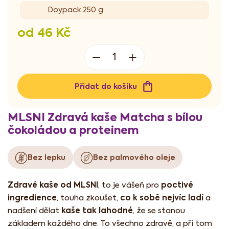
Doypack 250 g
od
46 Kč
Měrná
cena:
Přidat do košíku
MLSNI Zdravá kaše Matcha s bílou
čokoládou a proteinem
Bez lepku
Bez palmového oleje
Zdravé kaše od MLSNI
poctivé
, to je vášeň pro
ingredience
co k sobě nejvíc ladí
, touha zkoušet,
a
kaše tak lahodné
nadšení dělat
, že se stanou
základem každého dne. To všechno zdravě, a při tom