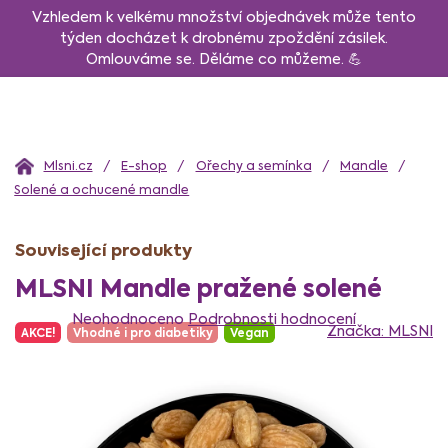
Přejít
Vzhledem k velkému množství objednávek může tento
na
týden docházet k drobnému zpoždění zásilek.
Omlouváme se. Děláme co můžeme. 💪
obsah
Domů
E-shop
Ořechy a semínka
Mandle
Solené a ochucené mandle
Související produkty
MLSNI Mandle pražené solené
Průměrné
hodnocení
Neohodnoceno
Podrobnosti hodnocení
Značka:
MLSNI
AKCE!
Vhodné i pro diabetiky
Vegan
produktu
je
0,0
z
5
hvězdiček.