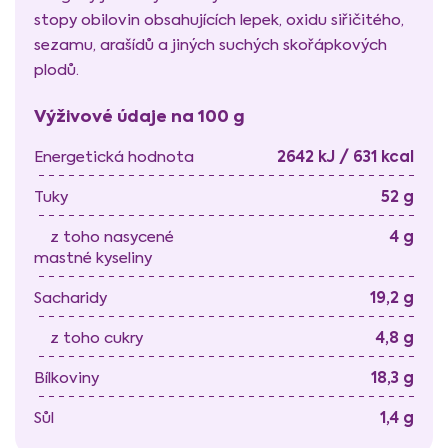
stopy obilovin obsahujících lepek, oxidu siřičitého,
sezamu, arašídů a jiných suchých skořápkových
plodů.
Výživové údaje na 100 g
2642 kJ / 631 kcal
Energetická hodnota
52 g
Tuky
4 g
z toho nasycené
mastné kyseliny
19,2 g
Sacharidy
4,8 g
z toho cukry
18,3 g
Bílkoviny
1,4 g
Sůl