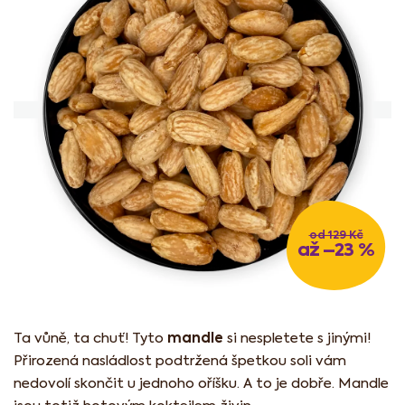
od 129 Kč
až –23 %
mandle
Ta vůně, ta chuť! Tyto
si nespletete s jinými!
Přirozená nasládlost podtržená špetkou soli vám
nedovolí skončit u jednoho oříšku. A to je dobře. Mandle