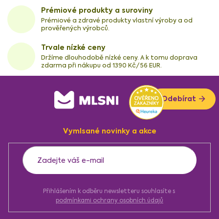
Prémiové produkty a suroviny
Prémiové a zdravé produkty vlastní výroby a od
prověřených výrobců.
Trvale nízké ceny
Držíme dlouhodobě nízké ceny. A k tomu doprava
zdarma při nákupu od 1390 Kč/56 EUR.
Z
Odebírat
á
p
a
Vymlsané novinky a akce
t
í
Přihlášením k odběru newsletteru souhlasíte s
podmínkami ochrany osobních údajů