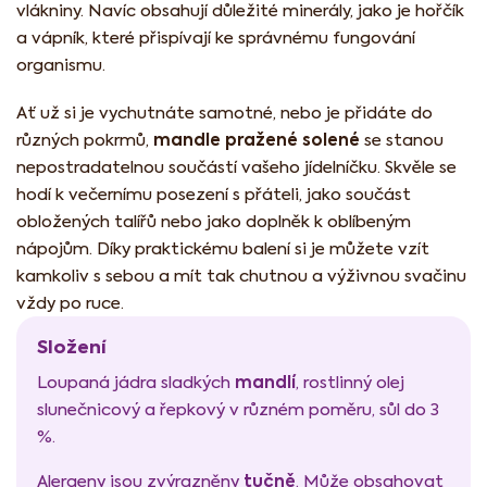
vlákniny. Navíc obsahují důležité minerály, jako je hořčík
a vápník, které přispívají ke správnému fungování
organismu.
Ať už si je vychutnáte samotné, nebo je přidáte do
mandle pražené solené
různých pokrmů,
se stanou
nepostradatelnou součástí vašeho jídelníčku. Skvěle se
hodí k večernímu posezení s přáteli, jako součást
obložených talířů nebo jako doplněk k oblíbeným
nápojům. Díky praktickému balení si je můžete vzít
kamkoliv s sebou a mít tak chutnou a výživnou svačinu
vždy po ruce.
Složení
mandlí
Loupaná jádra sladkých
, rostlinný olej
slunečnicový a řepkový v různém poměru, sůl do 3
%.
tučně
Alergeny jsou zvýrazněny
. Může obsahovat