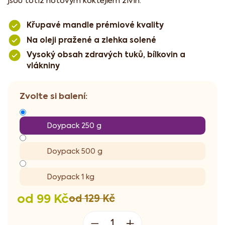
jsou totiž hotovým koktejlem živin.
Křupavé mandle prémiové kvality
Na oleji pražené a zlehka solené
Vysoký obsah zdravých tuků, bílkovin a
vlákniny
Doypack 250 g
Doypack 500 g
Doypack 1 kg
od
99 Kč
od 129 Kč
Měrná
cena: