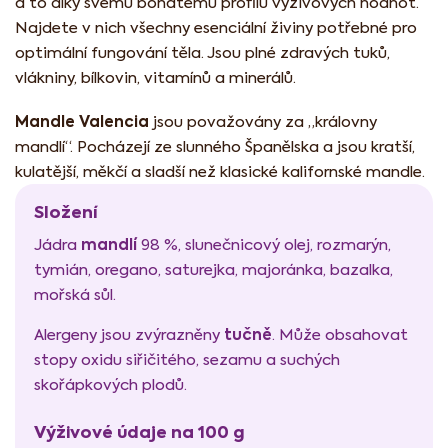
a to díky svému bohatému profilu výživových hodnot.
Najdete v nich všechny esenciální živiny potřebné pro
optimální fungování těla. Jsou plné zdravých tuků,
vlákniny, bílkovin, vitamínů a minerálů.
Mandle Valencia
jsou považovány za „královny
mandlí“. Pocházejí ze slunného Španělska a jsou kratší,
kulatější, měkčí a sladší než klasické kalifornské mandle.
Složení
mandlí
Jádra
98 %, slunečnicový olej, rozmarýn,
tymián, oregano, saturejka, majoránka, bazalka,
mořská sůl.
tučně
Alergeny jsou zvýrazněny
. Může obsahovat
stopy oxidu siřičitého, sezamu a suchých
skořápkových plodů.
Výživové údaje na 100 g