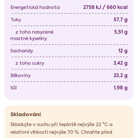
2758 kJ / 660 kcal
Energetická hodnota
57,7 g
Tuky
5,51 g
z toho nasycené
mastné kyseliny
12 g
Sacharidy
3,42 g
z toho cukry
23,2 g
Bílkoviny
1,98 g
Sůl
Skladování
Skladujte v suchu při teplotě nejvýše 22 °C a
relativní vlhkosti nejvýše 70 %. Chraňte před