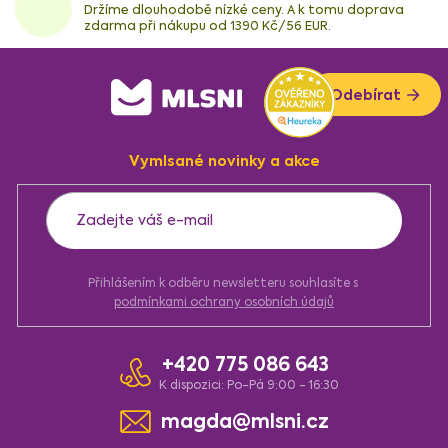
Držíme dlouhodobě nízké ceny. A k tomu doprava
zdarma při nákupu od 1390 Kč/56 EUR.
Z
Odebírat
á
p
a
Vymlsané novinky a akce
t
í
Přihlášením k odběru newsletteru souhlasíte s
podmínkami ochrany osobních údajů
+420 775 086 643
K dispozici: Po-Pá 9:00 - 16:30
magda@mlsni.cz