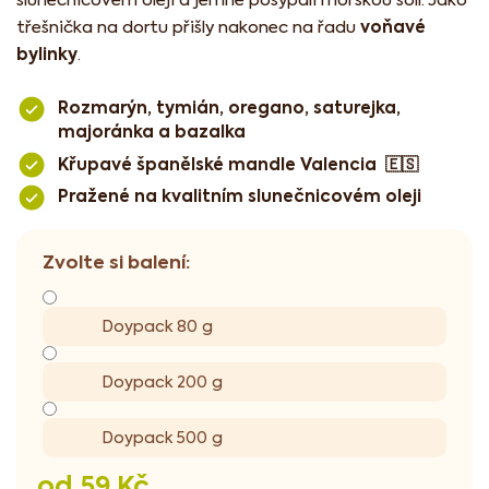
voňavé
třešnička na dortu přišly nakonec na řadu
bylinky
.
Rozmarýn, tymián, oregano, saturejka,
majoránka a bazalka
Křupavé španělské mandle Valencia 🇪🇸
Pražené na kvalitním slunečnicovém oleji
Doypack 80 g
Doypack 200 g
Doypack 500 g
od
59 Kč