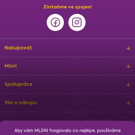
Zůstaňme ve spojení
Nakupovat
Mlsni
Spolupráce
Vše o nákupu
Mlsni je registrovanou ochrannou známkou MLSNI zdravě s.r.o.
Informace o finanční podpoře
Aby vám MLSNI fungovalo co nejlépe, používáme
Vytvořil
Shoptet
, design
Rency
, nakódoval
Jan Klubus
.