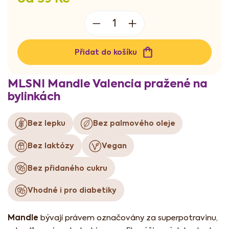
Měrná
cena:
Přidat do košíku
MLSNI Mandle Valencia pražené na
bylinkách
Bez lepku
Bez palmového oleje
Bez laktózy
Vegan
Bez přidaného cukru
Vhodné i pro diabetiky
Mandle
bývají právem označovány za superpotravinu,