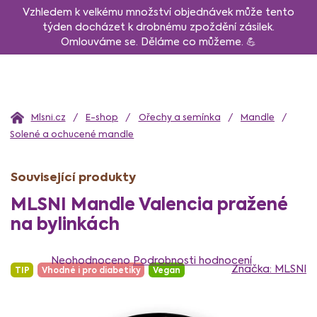
Přejít
Vzhledem k velkému množství objednávek může tento
na
týden docházet k drobnému zpoždění zásilek.
Omlouváme se. Děláme co můžeme. 💪
obsah
Domů
E-shop
Ořechy a semínka
Mandle
Solené a ochucené mandle
Související produkty
MLSNI Mandle Valencia pražené
na bylinkách
Průměrné
hodnocení
Neohodnoceno
Podrobnosti hodnocení
Značka:
MLSNI
TIP
Vhodné i pro diabetiky
Vegan
produktu
je
0,0