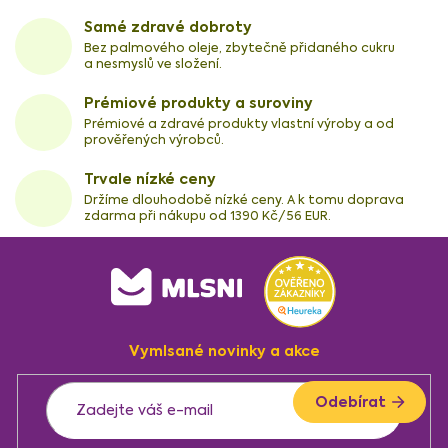
Samé zdravé dobroty
Bez palmového oleje, zbytečně přidaného cukru
a nesmyslů ve složení.
Prémiové produkty a suroviny
Prémiové a zdravé produkty vlastní výroby a od
prověřených výrobců.
Trvale nízké ceny
Držíme dlouhodobě nízké ceny. A k tomu doprava
zdarma při nákupu od 1390 Kč/56 EUR.
Z
á
p
a
Vymlsané novinky a akce
t
í
Odebírat