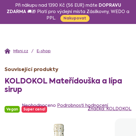
Přejít
DOPRAVU
Při nákupu nad 1390 Kč (56 EUR) máte
na
ZDARMA
🚚🎁 Platí pro výdejní místa Zásilkovny, WEDO a
PPL.
obsah
Nakupovat
Domů
E-shop
Související produkty
KOLDOKOL Mateřídouška a lípa
sirup
Průměrné
hodnocení
Neohodnoceno
Podrobnosti hodnocení
Značka:
KOLDOKOL
Vegan
Super cena!
produktu
je
0,0
z