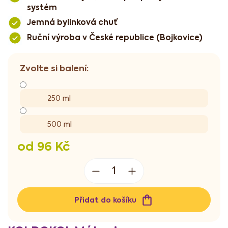
systém
Jemná bylinková chuť
Ruční výroba v České republice (Bojkovice)
250 ml
500 ml
od
96 Kč
Měrná
cena:
Přidat do košíku