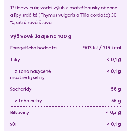
Třtinový cukr, vodní výluh z mateřídoušky obecné
a lípy srdčité (Thymus vulgaris a Tilia cordata) 38
%, citrónová šťáva.
Výživové údaje na 100 g
903 kJ / 216 kcal
Energetická hodnota
< 0,1 g
Tuky
< 0,1 g
z toho nasycené
mastné kyseliny
56 g
Sacharidy
55 g
z toho cukry
< 0,3 g
Bílkoviny
< 0,1 g
Sůl