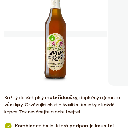
5
hvězdiček.
mateřídoušky
Každý doušek plný
, doplněný o jemnou
vůni lípy
kvalitní bylinky
. Osvěžující chuť a
v každé
kapce. Tak neváhejte a ochutnejte!
Kombinace bylin, která podporuje imunitní