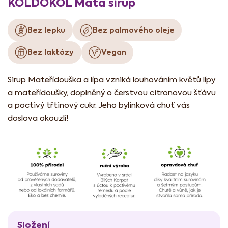
KOLDOKOL Máta sirup
Bez lepku
Bez palmového oleje
Bez laktózy
Vegan
Sirup Mateřídouška a lípa vzniká louhováním květů lípy
a mateřídoušky, doplněný o čerstvou citronovou šťávu
a poctivý třtinový cukr. Jeho bylinková chuť vás
doslova okouzlí!
Složení