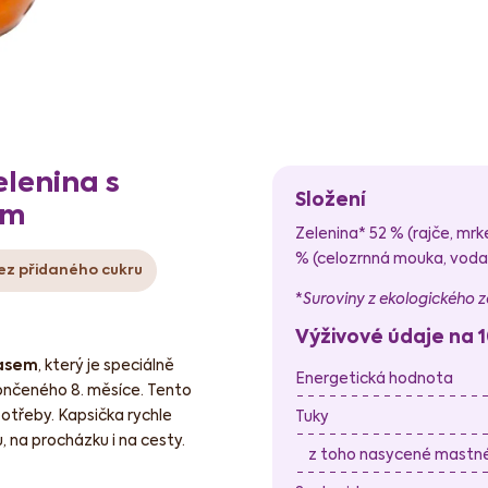
lenina s
Složení
em
Zelenina* 52 % (rajče, mrk
% (celozrnná mouka, vod
ez přidaného cukru
*
Suroviny z ekologického 
Výživové údaje na 
masem
, který je speciálně
Energetická hodnota
končeného 8. měsíce. Tento
potřeby. Kapsička rychle
Tuky
, na procházku i na cesty.
z toho nasycené mastné 