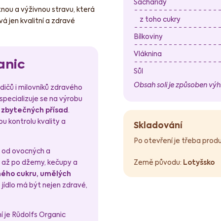
Sacharidy
nou a výživnou stravu, která
z toho cukry
vá jen kvalitní a zdravé
Bílkoviny
Vláknina
anic
Sůl
Obsah soli je způsoben výh
odičů i milovníků zdravého
specializuje se na výrobu
z zbytečných přísad
.
u kontrolu kvality a
Skladování
Po otevření je třeba prod
– od ovocných a
, až po džemy, kečupy a
Země původu:
Lotyšsko
ného cukru, umělých
 jídlo má být nejen zdravé,
í je Rūdolfs Organic