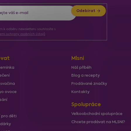
Odebírat
ím k odběru newsletteru souhlasíte s
mi ochrany osobních údajů
vat
Mlsni
semínka
Náš příběh
ečení
Blog a recepty
 svačina
Prodávané značky
lyo ovoce
Kontakty
sání
Spolupráce
Velkoobchodní spolupráce
í pro děti
Chcete prodávat na MLSNI?
 dárky