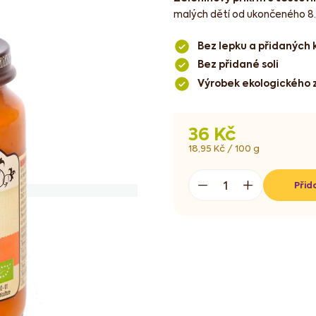
malých dětí od ukončeného 8.
Bez lepku a přidaných
Bez přidané soli
Výrobek ekologického 
36 Kč
Měrná
18,95 Kč / 100 g
cena:
Přid