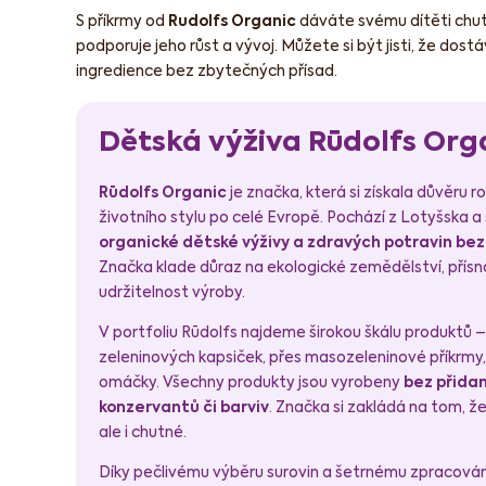
S příkrmy od
Rudolfs Organic
dáváte svému dítěti chut
podporuje jeho růst a vývoj. Můžete si být jisti, že dostá
ingredience bez zbytečných přísad.
Dětská výživa Rūdolfs Org
Rūdolfs Organic
je značka, která si získala důvěru r
životního stylu po celé Evropě. Pochází z Lotyšska a 
organické dětské výživy a zdravých potravin be
Značka klade důraz na ekologické zemědělství, přísno
udržitelnost výroby.
V portfoliu Rūdolfs najdeme širokou škálu produktů 
zeleninových kapsiček, přes masozeleninové příkrmy
omáčky. Všechny produkty jsou vyrobeny
bez přida
konzervantů či barviv
. Značka si zakládá na tom, že
ale i chutné.
Díky pečlivému výběru surovin a šetrnému zpracován