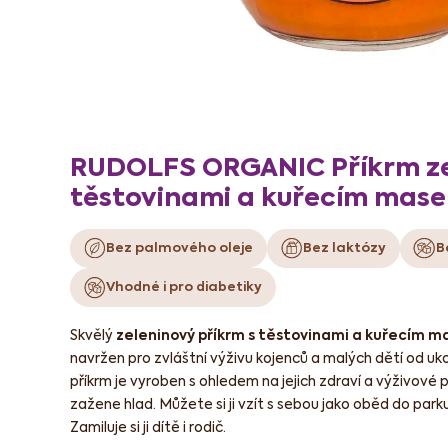
RUDOLFS ORGANIC Příkrm ze
těstovinami a kuřecím mas
Bez palmového oleje
Bez laktózy
B
Vhodné i pro diabetiky
Skvělý
zeleninový příkrm s těstovinami a kuřecím 
navržen pro zvláštní výživu kojenců a malých dětí od u
příkrm je vyroben s ohledem na jejich zdraví a výživové 
zažene hlad. Můžete si ji vzít s sebou jako oběd do parku
Zamiluje si ji dítě i rodič.