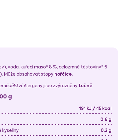
ev), voda, kuřecí maso* 8 %, celozrnné těstoviny* 6
a). Může obsahovat stopy
hořčice
.
zemědělství.
Alergeny jsou zvýrazněny
tučně
.
100 g
191 kJ / 45 kcal
0,6 g
kyseliny
0,2 g