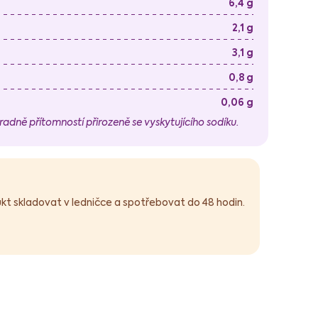
6,4 g
2,1 g
3,1 g
0,8 g
0,06 g
radně přítomností přirozeně se vyskytujícího sodíku.
ukt skladovat v ledničce a spotřebovat do 48 hodin.