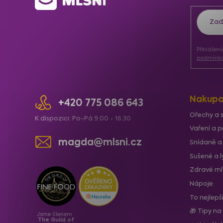
á
p
a
Přihlášen
t
podmínka
í
Nakupo
+420 775 086 643
Ořechy a 
K dispozici: Po-Pá 9:00 - 16:30
Vaření a p
magda@mlsni.cz
Snídaně a
Sušené a 
Zdravé ml
Nápoje
To nejlepš
🎁 Tipy na
Jsme členem
The Guild of