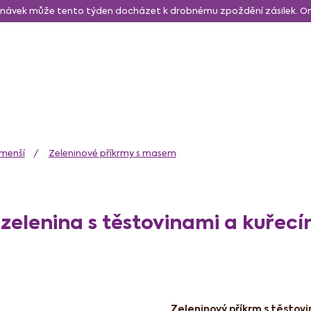
návek může tento týden docházet k drobnému zpoždění zásilek. 
daně a svačina
Sušené a lyo ovoce
Zdravé mlsání
N
jmenší
Zeleninové příkrmy s masem
elenina s těstovinami a kuře
Zeleninový příkrm s těsto