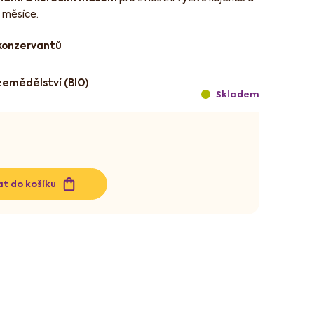
 měsíce.
 konzervantů
zemědělství (BIO)
Skladem
at do košíku