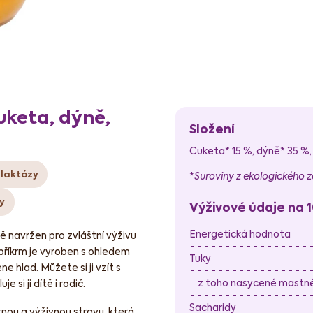
keta, dýně,
Složení
Cuketa* 15 %, dýně* 35 %,
 laktózy
*
Suroviny z ekologického z
y
Výživové údaje na 
Energetická hodnota
lně navržen pro zvláštní výživu
příkrm je vyroben s ohledem
Tuky
e hlad. Můžete si ji vzít s
z toho nasycené mastné 
 si ji dítě i rodič.
Sacharidy
nou a výživnou stravu, která