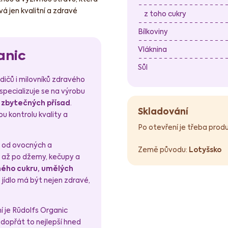
vá jen kvalitní a zdravé
z toho cukry
Bílkoviny
Vláknina
anic
Sůl
odičů i milovníků zdravého
specializuje se na výrobu
z zbytečných přísad
.
Skladování
u kontrolu kvality a
Po otevření je třeba prod
– od ovocných a
Země původu:
Lotyšsko
, až po džemy, kečupy a
ného cukru, umělých
 jídlo má být nejen zdravé,
í je Rūdolfs Organic
 dopřát to nejlepší hned