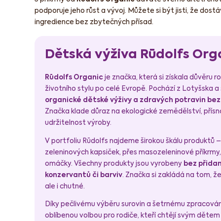
podporuje jeho růst a vývoj. Můžete si být jisti, že dostá
ingredience bez zbytečných přísad.
Dětská výživa Rūdolfs Org
Rūdolfs Organic
je značka, která si získala důvěru r
životního stylu po celé Evropě. Pochází z Lotyšska a 
organické dětské výživy a zdravých potravin be
Značka klade důraz na ekologické zemědělství, přísno
udržitelnost výroby.
V portfoliu Rūdolfs najdeme širokou škálu produktů 
zeleninových kapsiček, přes masozeleninové příkrmy
omáčky. Všechny produkty jsou vyrobeny
bez přida
konzervantů či barviv
. Značka si zakládá na tom, že
ale i chutné.
Díky pečlivému výběru surovin a šetrnému zpracován
oblíbenou volbou pro rodiče, kteří chtějí svým dětem