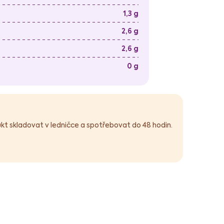
1,3 g
2,6 g
2,6 g
0 g
ukt skladovat v ledničce a spotřebovat do 48 hodin.