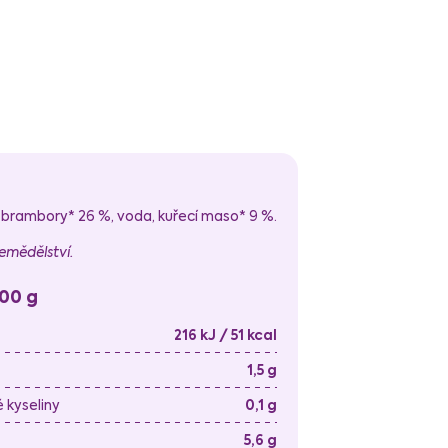
 brambory* 26 %, voda, kuřecí maso* 9 %.
emědělství.
100 g
216 kJ / 51 kcal
1,5 g
kyseliny
0,1 g
5,6 g