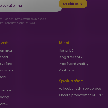
Odebírat
ím k odběru newsletteru souhlasíte s
mi ochrany osobních údajů
vat
Mlsni
semínka
Náš příběh
ečení
Blog a recepty
 svačina
Prodávané značky
lyo ovoce
Kontakty
sání
Spolupráce
Velkoobchodní spolupráce
í pro děti
Chcete prodávat na MLSNI?
 dárky
í AKCE