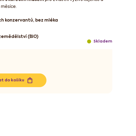
 měsíce.
ch konzervantů, bez mléka
zemědělství (BIO)
Skladem
at do košíku