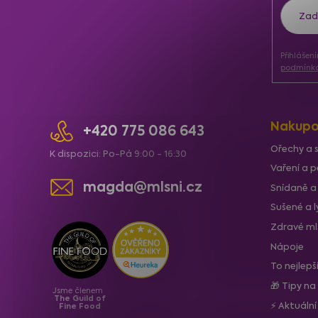
á
p
a
Přihlášen
t
podmínka
í
Nakupo
+420 775 086 643
Ořechy a 
K dispozici: Po-Pá 9:00 - 16:30
Vaření a p
magda@mlsni.cz
Snídaně a
Sušené a 
Zdravé ml
Nápoje
To nejlepš
🎁 Tipy na
Jsme členem
The Guild of
⚡ Aktuáln
Fine Food