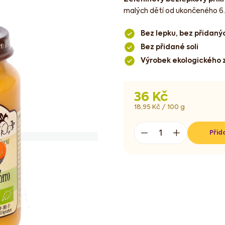
malých dětí od ukončeného 6.
Bez lepku, bez přidaný
Bez přidané soli
Výrobek ekologického 
36 Kč
Měrná
18,95 Kč / 100 g
cena:
Přid