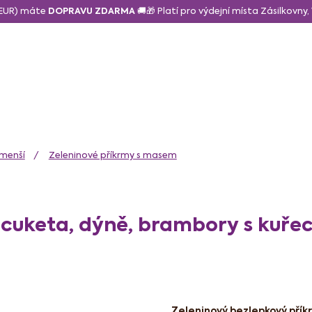
6 EUR) máte
DOPRAVU ZDARMA
🚚🎁 Platí pro výdejní místa Zásilkovny
daně a svačina
Sušené a lyo ovoce
Zdravé mlsání
N
jmenší
Zeleninové příkrmy s masem
cuketa, dýně, brambory s kuř
Zeleninový bezlepkový pří