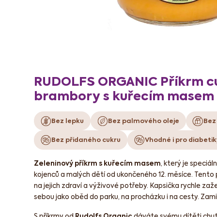
RUDOLFS ORGANIC Příkrm cu
brambory s kuřecím masem
Bez lepku
Bez palmového oleje
Bez
Bez přidaného cukru
Vhodné i pro diabetik
Zeleninový příkrm s kuřecím masem
, který je speciá
kojenců a malých dětí od ukončeného 12. měsíce. Tento 
na jejich zdraví a výživové potřeby. Kapsička rychle zažen
sebou jako oběd do parku, na procházku i na cesty. Zamiluje
S příkrmy od
Rudolfs Organic
dáváte svému dítěti chut