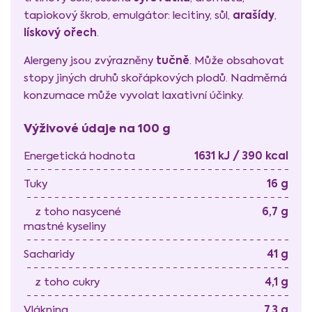
arašídy
tapiokový škrob, emulgátor: lecitiny, sůl,
,
lískový ořech
.
tučně
Alergeny jsou zvýrazněny
. Může obsahovat
stopy jiných druhů skořápkových plodů. Nadměrná
konzumace může vyvolat laxativní účinky.
Výživové údaje na 100 g
1631 kJ / 390 kcal
Energetická hodnota
16 g
Tuky
6,7 g
z toho nasycené
mastné kyseliny
41 g
Sacharidy
4,1 g
z toho cukry
7,3 g
Vláknina