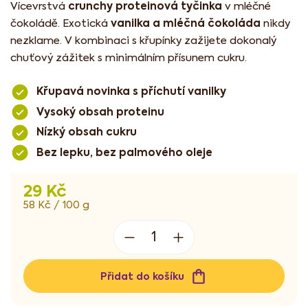
crunchy proteinová tyčinka
Vícevrstvá
v mléčné
vanilka a mléčná čokoláda
čokoládě. Exotická
nikdy
nezklame. V kombinaci s křupínky zažijete dokonalý
chuťový zážitek s minimálním přísunem cukru.
Křupavá novinka s příchutí vanilky
Vysoký obsah proteinu
Nízký obsah cukru
Bez lepku, bez palmového oleje
29 Kč
Měrná
58 Kč / 100 g
cena:
Přidat do košíku