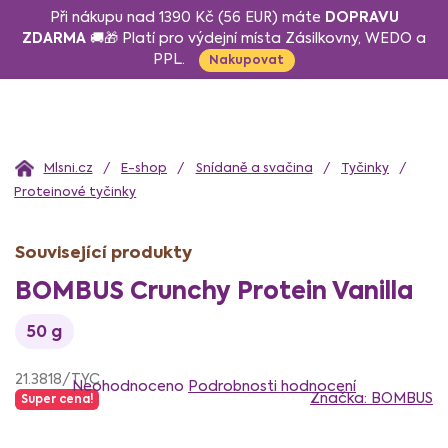
Přejít
DOPRAVU
Při nákupu nad 1390 Kč (56 EUR) máte
na
ZDARMA
🚚🎁 Platí pro výdejní místa Zásilkovny, WEDO a
PPL.
obsah
Nakupovat
Domů
E-shop
Snídaně a svačina
Tyčinky
Proteinové tyčinky
Související produkty
BOMBUS Crunchy Protein Vanilla
50 g
Průměrné
21.3818/TYC
hodnocení
Neohodnoceno
Podrobnosti hodnocení
Značka:
BOMBUS
Super cena!
produktu
je