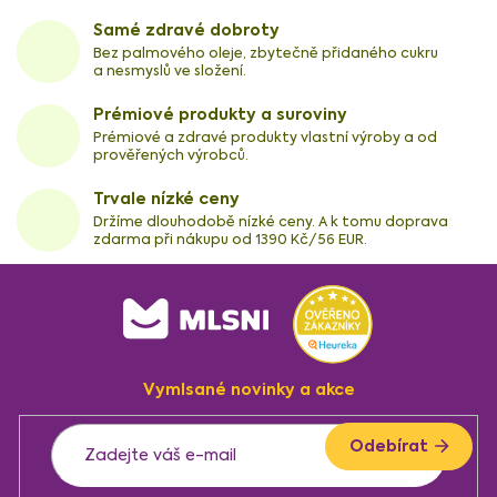
Samé zdravé dobroty
Bez palmového oleje, zbytečně přidaného cukru
a nesmyslů ve složení.
Prémiové produkty a suroviny
Prémiové a zdravé produkty vlastní výroby a od
prověřených výrobců.
Trvale nízké ceny
Držíme dlouhodobě nízké ceny. A k tomu doprava
zdarma při nákupu od 1390 Kč/56 EUR.
Z
á
p
a
Vymlsané novinky a akce
t
í
Odebírat