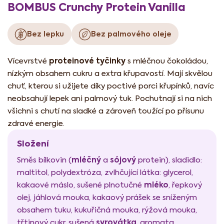
BOMBUS Crunchy Protein Vanilla
Bez lepku
Bez palmového oleje
proteinové tyčinky
Vícevrstvé
s mléčnou čokoládou,
nízkým obsahem cukru a extra křupavostí. Mají skvělou
chuť, kterou si užijete díky poctivé porci křupínků, navíc
neobsahují lepek ani palmový tuk. Pochutnají si na nich
všichni s chutí na sladké a zároveň toužící po přísunu
zdravé energie.
Složení
mléčný
sójový
Směs bílkovin (
a
protein), sladidlo:
maltitol, polydextróza, zvlhčující látka: glycerol,
mléko
kakaové máslo, sušené plnotučné
, řepkový
olej, jáhlová mouka, kakaový prášek se sníženým
obsahem tuku, kukuřičná mouka, rýžová mouka,
syrovátka
třtinový cukr, sušená
, aromata,