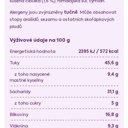
sušená cibulka (1,6 %), himalájská sůl, tymián.
tučně
Alergeny jsou zvýrazněny
. Může obsahovat
stopy arašídů, sezamu a ostatních skořápkových
plodů.
Výživové údaje na 100 g
2395 kJ / 572 kcal
Energetická hodnota
45,6 g
Tuky
9,4 g
z toho nasycené
mastné kyseliny
31,1 g
Sacharidy
5 g
z toho cukry
16,8 g
Bílkoviny
9,3 g
Vláknina