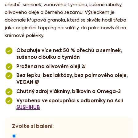
ořechů, semínek, voňavého tymiánu, sušené cibulky,
olivového oleje a černého sezamu. Výsledkem je
dokonale křupavá granola, která se skvěle hodí třeba
jako originální topping na saláty, do poke bowls či na
krémové polévky.
Obsahuje více než 50 % ořechů a semínek,
sušenou cibulku a tymián
Pražena na olivovém oleji 🫒
Bez lepku, bez laktózy, bez palmového oleje,
VEGAN 🍃
Chutný zdroj vlákniny, bílkovin a Omega-3
Vyrobena ve spolupráci s odborníky na Asii
SUSHIHUB