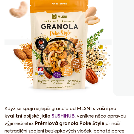
z
5
hvězdiček.
Když se spojí nejlepší granola od MLSNI s vášní pro
kvalitní asijské jídlo
SUSHIHUB
, vznikne něco opravdu
Prémiová granola Poke Style
výjimečného.
přináší
netradiční spojení bezlepkových vloček, bohaté porce