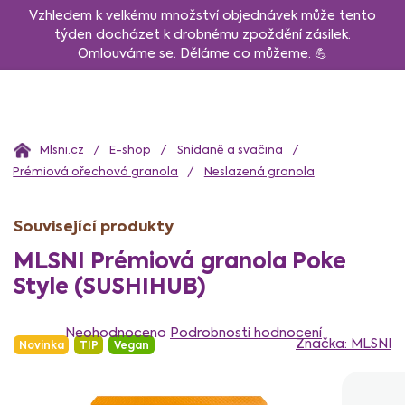
Přejít
Vzhledem k velkému množství objednávek může tento
na
týden docházet k drobnému zpoždění zásilek.
Omlouváme se. Děláme co můžeme. 💪
obsah
Domů
E-shop
Snídaně a svačina
Prémiová ořechová granola
Neslazená granola
Související produkty
MLSNI Prémiová granola Poke
Style (SUSHIHUB)
Průměrné
hodnocení
Neohodnoceno
Podrobnosti hodnocení
Značka:
MLSNI
Novinka
TIP
Vegan
produktu
je
0,0