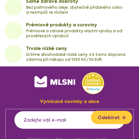
Samé zdravé dobroty
Bez palmového oleje, zbytečně přidaného cukru
a nesmyslů ve složení.
Prémiové produkty a suroviny
Prémiové a zdravé produkty vlastní výroby a od
prověřených výrobců.
Trvale nízké ceny
Držíme dlouhodobě nízké ceny. A k tomu doprava
zdarma při nákupu od 1390 Kč/56 EUR.
Z
á
p
a
Vymlsané novinky a akce
t
í
Odebírat