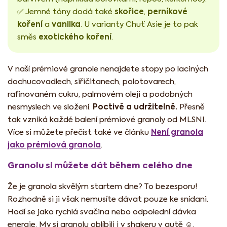
skořice
perníkové
✅ Jemné tóny dodá také
,
koření
vanilka
a
. U varianty Chuť Asie je to pak
exotického koření
směs
.
V naší prémiové granole nenajdete stopy po laciných
dochucovadlech, siřičitanech, polotovarech,
rafinovaném cukru, palmovém oleji a podobných
Poctivě a udržitelně.
nesmyslech ve složení.
Přesně
tak vzniká každé balení prémiové granoly od MLSNI.
Není granola
Více si můžete přečíst také ve článku
jako prémiová granola
.
Granolu si můžete dát během celého dne
Že je granola skvělým startem dne? To bezesporu!
Rozhodně si ji však nemusíte dávat pouze ke snídani.
Hodí se jako rychlá svačina nebo odpolední dávka
energie. My si granolu oblíbili i v shakeru v autě ☺️.