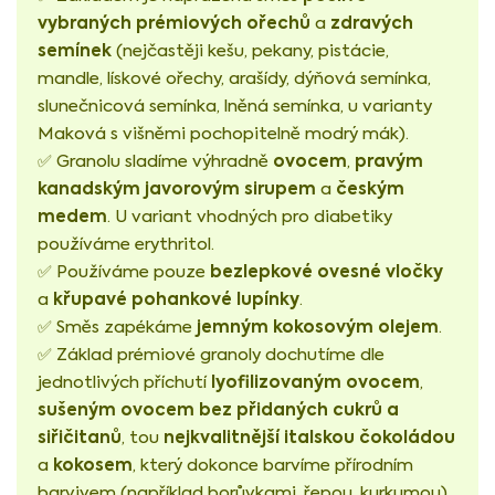
vybraných prémiových ořechů
zdravých
a
semínek
(nejčastěji kešu, pekany, pistácie,
mandle, lískové ořechy, arašídy, dýňová semínka,
slunečnicová semínka, lněná semínka, u varianty
Maková s višněmi pochopitelně modrý mák).
ovocem
pravým
✅ Granolu sladíme výhradně
,
kanadským javorovým sirupem
českým
a
medem
. U variant vhodných pro diabetiky
používáme erythritol.
bezlepkové ovesné vločky
✅ Používáme pouze
křupavé pohankové lupínky
a
.
jemným kokosovým olejem
✅ Směs zapékáme
.
✅ Základ prémiové granoly dochutíme dle
lyofilizovaným ovocem
jednotlivých příchutí
,
sušeným ovocem bez přidaných cukrů a
siřičitanů
nejkvalitnější italskou čokoládou
, tou
kokosem
a
, který dokonce barvíme přírodním
barvivem (například borůvkami, řepou, kurkumou).