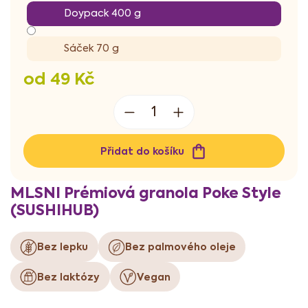
Doypack 400 g
Sáček 70 g
od
49 Kč
Měrná
cena:
Přidat do košíku
MLSNI Prémiová granola Poke Style
(SUSHIHUB)
Bez lepku
Bez palmového oleje
Bez laktózy
Vegan