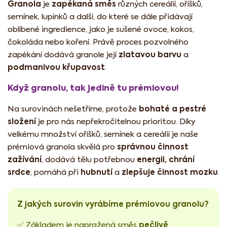
Granola
zapékaná směs
je
různých cereálií, oříšků,
semínek, lupínků a další, do které se dále přidávají
oblíbené ingredience, jako je sušené ovoce, kokos,
čokoláda nebo koření. Právě proces pozvolného
zlatavou barvu
zapékání dodává granole její
a
podmanivou křupavost
.
Když granolu, tak jedině tu prémiovou!
bohaté a pestré
Na surovinách nešetříme, protože
složení
je pro nás nepřekročitelnou prioritou. Díky
velkému množství oříšků, semínek a cereálií je naše
správnou činnost
prémiová granola skvělá pro
zažívání
energii, chrání
, dodává tělu potřebnou
srdce
hubnutí
zlepšuje činnost mozku
, pomáhá při
a
.
Z jakých surovin vyrábíme prémiovou granolu?
pečlivě
✅ Základem je napražená směs