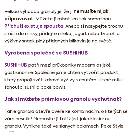
nemusíte nijak
Velkou výhodou granoly je, že ji
připravovat
. Můžete ji mlsat jen tak samotnou.
Příchutí existuje spousta
. Anebo si nasypejte trochu
směsi do misky, přidejte mléko, jogurt nebo tvaroh a
výživný snack plný přidaných bílkovin je na světě.
Vyrobena společně se SUSHIHUB
SUSHIHUB
patří mezi průkopníky moderní asijské
gastronomie. Společně jsme chtěli vytvořit produkt,
který propojí svět zdravé výživy s chutěmi, které milují
fanoušci sushi a poke bowls.
Jak si můžete prémiovou granolu vychutnat?
Tahle granola otevře dveře ke kombinacím, o kterých se
vám nesnilo! Nemusíte ji totiž jíst jako klasickou
granolu. Vynikne také ve slaných pokrmech. Poke Style