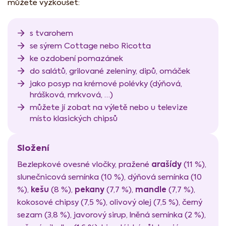
můžete vyzkoušet:
s tvarohem
se sýrem Cottage nebo Ricotta
ke ozdobení pomazánek
do salátů, grilované zeleniny, dipů, omáček
jako posyp na krémové polévky (dýňová,
hrášková, mrkvová, …)
můžete jí zobat na výletě nebo u televize
místo klasických chipsů
Složení
arašídy
Bezlepkové ovesné vločky, pražené
(11 %),
slunečnicová semínka (10 %), dýňová semínka (10
kešu
pekany
mandle
%),
(8 %),
(7,7 %),
(7,7 %),
kokosové chipsy (7,5 %), olivový olej (7,5 %), černý
sezam (3,8 %), javorový sirup, lněná semínka (2 %),