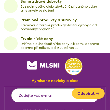
Samé zdravé dobroty
Bez palmového oleje, zbytečně přidaného cukru
a nesmyslů ve složení.
Prémiové produkty a suroviny
Prémiové a zdravé produkty vlastní výroby a od
prověřených výrobců.
Trvale nízké ceny
Držíme dlouhodobě nízké ceny. A k tomu doprava
zdarma při nákupu od 1390 Kč/56 EUR.
Z
á
p
a
Vymlsané novinky a akce
t
í
Odebírat