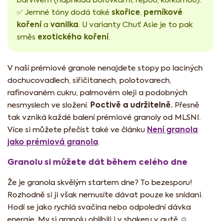
skořice
perníkové
✅ Jemné tóny dodá také
,
koření
vanilka
a
. U varianty Chuť Asie je to pak
exotického koření
směs
.
V naší prémiové granole nenajdete stopy po laciných
dochucovadlech, siřičitanech, polotovarech,
rafinovaném cukru, palmovém oleji a podobných
Poctivě a udržitelně.
nesmyslech ve složení.
Přesně
tak vzniká každé balení prémiové granoly od MLSNI.
Není granola
Více si můžete přečíst také ve článku
jako prémiová granola
.
Granolu si můžete dát během celého dne
Že je granola skvělým startem dne? To bezesporu!
Rozhodně si ji však nemusíte dávat pouze ke snídani.
Hodí se jako rychlá svačina nebo odpolední dávka
energie. My si granolu oblíbili i v shakeru v autě ☺️.