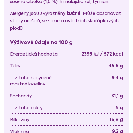
sušená cibulka (1,6 %), himalájská sůl, tymián.
tučně
Alergeny jsou zvýrazněny
. Může obsahovat
stopy arašídů, sezamu a ostatních skořápkových
plodů.
Výživové údaje na 100 g
2395 kJ / 572 kcal
Energetická hodnota
45,6 g
Tuky
9,4 g
z toho nasycené
mastné kyseliny
31,1 g
Sacharidy
5 g
z toho cukry
16,8 g
Bílkoviny
9,3 g
Vláknina