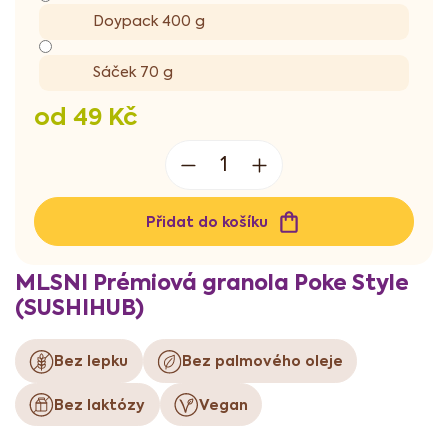
Doypack 400 g
Sáček 70 g
od
49 Kč
Měrná
cena:
Přidat do košíku
MLSNI Prémiová granola Poke Style
(SUSHIHUB)
Bez lepku
Bez palmového oleje
Bez laktózy
Vegan