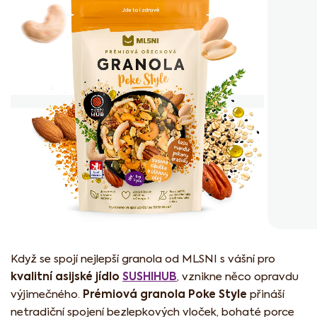
z
5
hvězdiček.
Když se spojí nejlepší granola od MLSNI s vášní pro
kvalitní asijské jídlo
SUSHIHUB
, vznikne něco opravdu
Prémiová granola Poke Style
výjimečného.
přináší
netradiční spojení bezlepkových vloček, bohaté porce