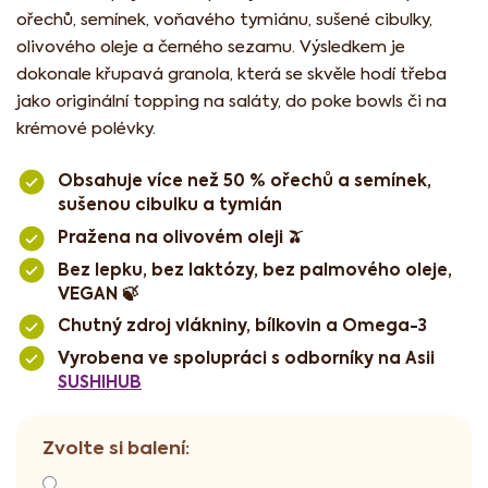
ořechů, semínek, voňavého tymiánu, sušené cibulky,
olivového oleje a černého sezamu. Výsledkem je
dokonale křupavá granola, která se skvěle hodí třeba
jako originální topping na saláty, do poke bowls či na
krémové polévky.
Obsahuje více než 50 % ořechů a semínek,
sušenou cibulku a tymián
Pražena na olivovém oleji 🫒
Bez lepku, bez laktózy, bez palmového oleje,
VEGAN 🍃
Chutný zdroj vlákniny, bílkovin a Omega-3
Vyrobena ve spolupráci s odborníky na Asii
SUSHIHUB