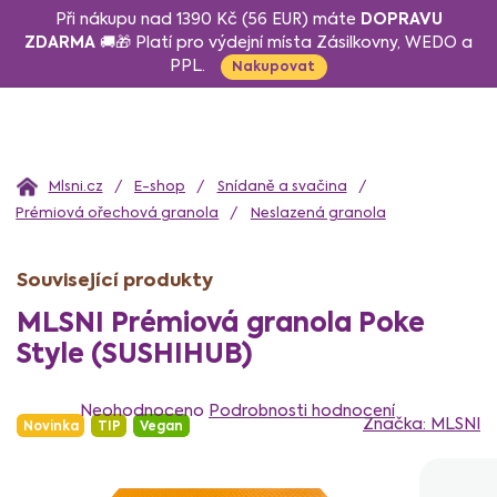
Přejít
DOPRAVU
Při nákupu nad 1390 Kč (56 EUR) máte
na
ZDARMA
🚚🎁 Platí pro výdejní místa Zásilkovny, WEDO a
PPL.
obsah
Nakupovat
Domů
E-shop
Snídaně a svačina
Prémiová ořechová granola
Neslazená granola
Související produkty
MLSNI Prémiová granola Poke
Style (SUSHIHUB)
Průměrné
hodnocení
Neohodnoceno
Podrobnosti hodnocení
Značka:
MLSNI
Novinka
TIP
Vegan
produktu
je
0,0