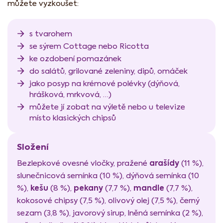
můžete vyzkoušet:
s tvarohem
se sýrem Cottage nebo Ricotta
ke ozdobení pomazánek
do salátů, grilované zeleniny, dipů, omáček
jako posyp na krémové polévky (dýňová,
hrášková, mrkvová, …)
můžete jí zobat na výletě nebo u televize
místo klasických chipsů
Složení
arašídy
Bezlepkové ovesné vločky, pražené
(11 %),
slunečnicová semínka (10 %), dýňová semínka (10
kešu
pekany
mandle
%),
(8 %),
(7,7 %),
(7,7 %),
kokosové chipsy (7,5 %), olivový olej (7,5 %), černý
sezam (3,8 %), javorový sirup, lněná semínka (2 %),