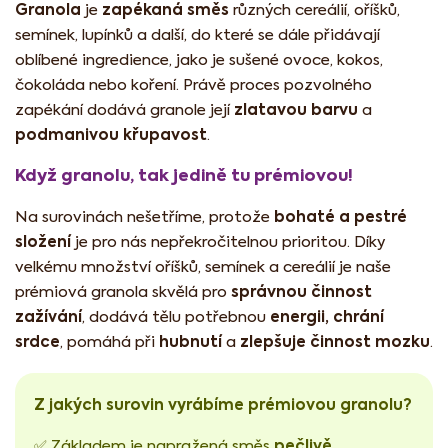
Granola
zapékaná směs
je
různých cereálií, oříšků,
semínek, lupínků a další, do které se dále přidávají
oblíbené ingredience, jako je sušené ovoce, kokos,
čokoláda nebo koření. Právě proces pozvolného
zlatavou barvu
zapékání dodává granole její
a
podmanivou křupavost
.
Když granolu, tak jedině tu prémiovou!
bohaté a pestré
Na surovinách nešetříme, protože
složení
je pro nás nepřekročitelnou prioritou. Díky
velkému množství oříšků, semínek a cereálií je naše
správnou činnost
prémiová granola skvělá pro
zažívání
energii, chrání
, dodává tělu potřebnou
srdce
hubnutí
zlepšuje činnost mozku
, pomáhá při
a
.
Z jakých surovin vyrábíme prémiovou granolu?
pečlivě
✅ Základem je napražená směs