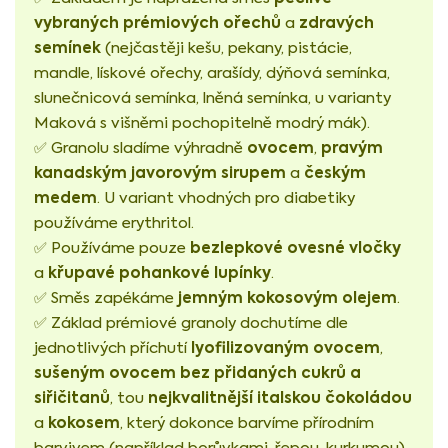
vybraných prémiových ořechů
zdravých
a
semínek
(nejčastěji kešu, pekany, pistácie,
mandle, lískové ořechy, arašídy, dýňová semínka,
slunečnicová semínka, lněná semínka, u varianty
Maková s višněmi pochopitelně modrý mák).
ovocem
pravým
✅ Granolu sladíme výhradně
,
kanadským javorovým sirupem
českým
a
medem
. U variant vhodných pro diabetiky
používáme erythritol.
bezlepkové ovesné vločky
✅ Používáme pouze
křupavé pohankové lupínky
a
.
jemným kokosovým olejem
✅ Směs zapékáme
.
✅ Základ prémiové granoly dochutíme dle
lyofilizovaným ovocem
jednotlivých příchutí
,
sušeným ovocem bez přidaných cukrů a
siřičitanů
nejkvalitnější italskou čokoládou
, tou
kokosem
a
, který dokonce barvíme přírodním
barvivem (například borůvkami, řepou, kurkumou).