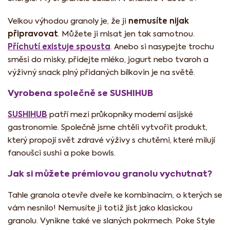
nemusíte nijak
Velkou výhodou granoly je, že ji
připravovat
. Můžete ji mlsat jen tak samotnou.
Příchutí existuje spousta
. Anebo si nasypejte trochu
směsi do misky, přidejte mléko, jogurt nebo tvaroh a
výživný snack plný přidaných bílkovin je na světě.
Vyrobena společně se SUSHIHUB
SUSHIHUB
patří mezi průkopníky moderní asijské
gastronomie. Společně jsme chtěli vytvořit produkt,
který propojí svět zdravé výživy s chutěmi, které milují
fanoušci sushi a poke bowls.
Jak si můžete prémiovou granolu vychutnat?
Tahle granola otevře dveře ke kombinacím, o kterých se
vám nesnilo! Nemusíte ji totiž jíst jako klasickou
granolu. Vynikne také ve slaných pokrmech. Poke Style