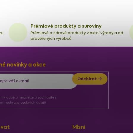
Prémiové produkty a suroviny
ru
Prémiové a zdravé produkty vlastní výroby a od
prověřených výrobců.
né novinky a akce
Odebírat
ím k odběru newsletteru souhlasíte s
mi ochrany osobních údajů
vat
Mlsni