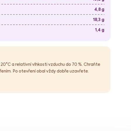
4,8 g
18,3 g
1,4 g
 20°C a relativní vlhkosti vzduchu do 70 %. Chraňte
ením. Po otevření obal vždy dobře uzavřete.