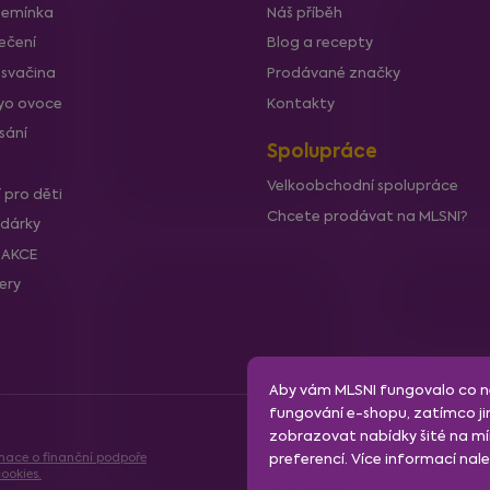
semínka
Náš příběh
ečení
Blog a recepty
 svačina
Prodávané značky
lyo ovoce
Kontakty
sání
Spolupráce
Velkoobchodní spolupráce
í pro děti
Chcete prodávat na MLSNI?
 dárky
í AKCE
lery
Aby vám MLSNI fungovalo co ne
fungování e-shopu, zatímco ji
zobrazovat nabídky šité na mír
mace o finanční podpoře
preferencí. Více informací na
ookies.
Nastavení