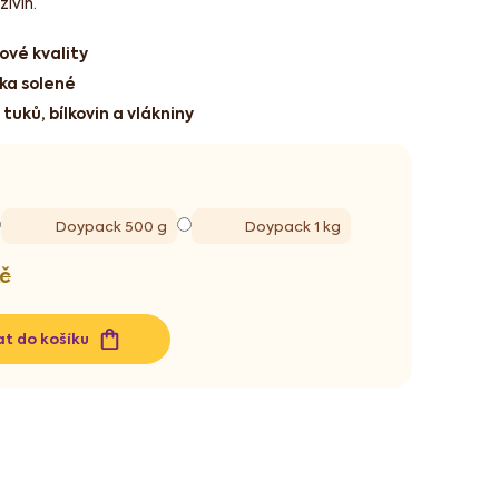
ivin.
vé kvality
hka solené
uků, bílkovin a vlákniny
Doypack 500 g
Doypack 1 kg
Kč
at do košíku