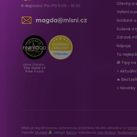
Ořechy a 
K dispozici: Po-Pá 9:00 - 16:30
Vaření a p
magda@mlsni.cz
Snídaně a
Sušené a 
Zdravé ml
Nápoje
To nejlepš
🎁 Tipy na
Jsme členem
The Guild of
⚡ Aktuáln
Fine Food
🔥 Bestsel
⭐ Novinky
Mlsni je registrovanou ochrannou známkou MLSNI zdravě s.r.o.
Infor
Vytvořil
Shoptet
, design
Rency
, nakódoval
Jan Klubus
.
Nastavení c