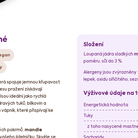
né
Složení
Loupaná jádra sladkých
m
egan
poměru, sůl do 3 %.
y
Alergeny jsou zvýrazněny
lepek, oxidu siřičitého, s
erá spojuje jemnou křupavost
su pražení získávají
Výživové údaje na 
sou ideální jako rychlá
ravých tuků, bílkovin a
Energetická hodnota
 vápník, které přispívají ke
Tuky
z toho nasycené mastné 
ných pokrmů,
mandle
ašeho jídelníčku. Skvěle se
Sacharidy