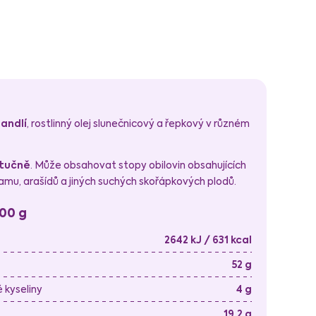
andlí
, rostlinný olej slunečnicový a řepkový v různém
tučně
. Může obsahovat stopy obilovin obsahujících
ezamu, arašídů a jiných suchých skořápkových plodů.
100 g
2642 kJ / 631 kcal
52 g
kyseliny
4 g
19,2 g