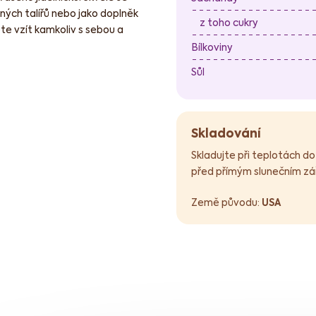
ených talířů nebo jako doplněk
z toho cukry
te vzít kamkoliv s sebou a
Bílkoviny
Sůl
Skladování
Skladujte při teplotách do
před přímým slunečním zář
Země původu:
USA