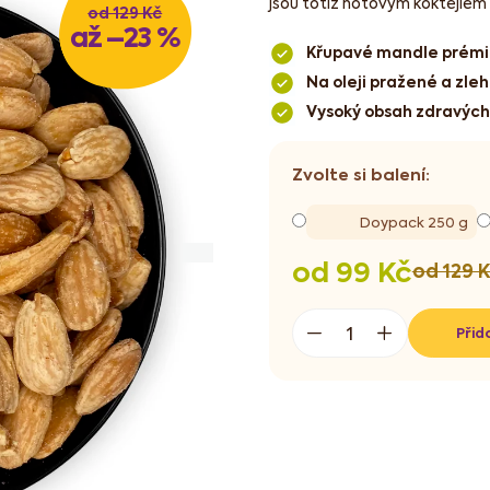
jsou totiž hotovým koktejlem ž
od 129 Kč
až –23 %
Křupavé mandle prémio
Na oleji pražené a zle
Vysoký obsah zdravých t
Doypack 250 g
od
99 Kč
od 129 
Měrná
cena:
Přid