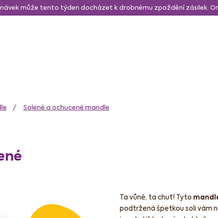
návek může tento týden docházet k drobnému zpoždění zásilek. 
daně a svačina
Sušené a lyo ovoce
Zdravé mlsání
N
le
Solené a ochucené mandle
ené
Ta vůně, ta chuť! Tyto
mandl
podtržená špetkou soli vám ne