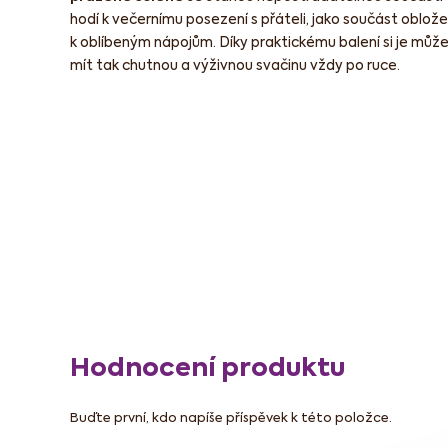
hodí k večernímu posezení s přáteli, jako součást oblož
k oblíbeným nápojům. Díky praktickému balení si je může
mít tak chutnou a výživnou svačinu vždy po ruce.
Hodnocení produktu
Buďte první, kdo napíše příspěvek k této položce.