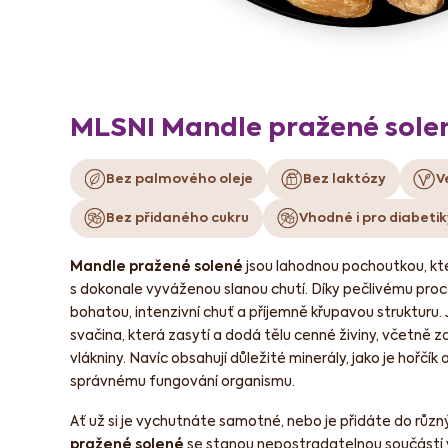
MLSNI Mandle pražené sole
Bez palmového oleje
Bez laktózy
V
Bez přidaného cukru
Vhodné i pro diabetik
Mandle pražené solené
jsou lahodnou pochoutkou, kt
s dokonale vyváženou slanou chutí. Díky pečlivému proce
bohatou, intenzivní chuť a příjemně křupavou strukturu. J
svačina, která zasytí a dodá tělu cenné živiny, včetně zd
vlákniny. Navíc obsahují důležité minerály, jako je hořčík a
správnému fungování organismu.
Ať už si je vychutnáte samotné, nebo je přidáte do růz
pražené solené
se stanou nepostradatelnou součástí v