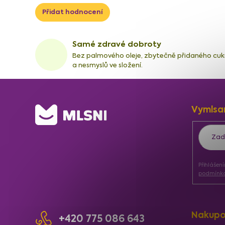
Přidat hodnocení
Samé zdravé dobroty
Bez palmového oleje, zbytečně přidaného cuk
a nesmyslů ve složení.
Z
Vymlsa
á
p
a
Přihlášen
t
podmínka
í
Nakupo
+420 775 086 643