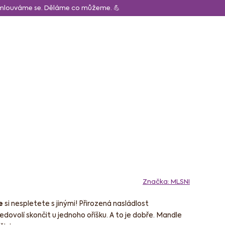
Omlouváme se. Děláme co můžeme. 💪
CZK
Obchodní p
Hledat
Prázdný košík
Nákupní
košík
ápoje
Pro děti
Značka:
MLSNI
e
si nespletete s jinými! Přirozená nasládlost
dovolí skončit u jednoho oříšku. A to je dobře. Mandle