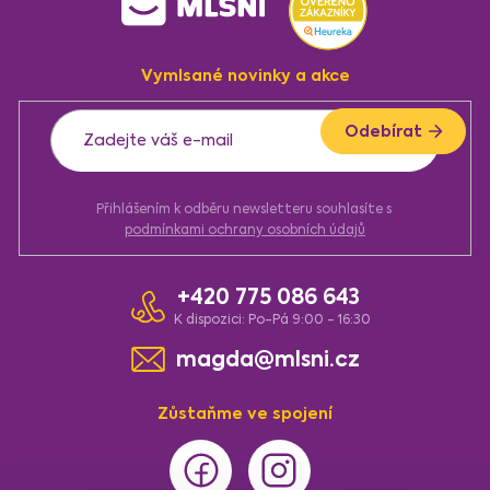
á
p
a
Vymlsané novinky a akce
t
í
Odebírat
Přihlášením k odběru newsletteru souhlasíte s
podmínkami ochrany osobních údajů
+420 775 086 643
K dispozici: Po-Pá 9:00 - 16:30
magda@mlsni.cz
Zůstaňme ve spojení