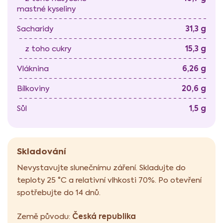
mastné kyseliny
31,3 g
Sacharidy
15,3 g
z toho cukry
6,26 g
Vláknina
20,6 g
Bílkoviny
1,5 g
Sůl
Skladování
Nevystavujte slunečnímu záření. Skladujte do
teploty 25 °C a relativní vlhkosti 70%. Po otevření
spotřebujte do 14 dnů.
Česká republika
Země původu: