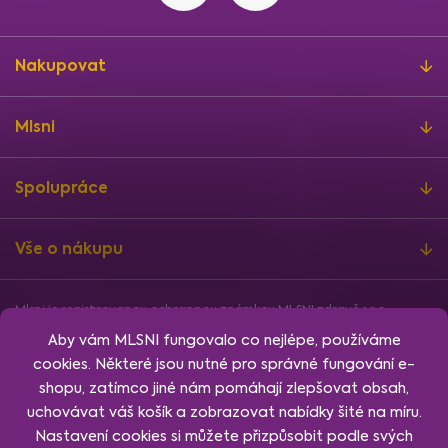
Nakupovat
Mlsni
Spolupráce
Vše o nákupu
Mlsni je registrovanou ochrannou známkou MLSNI zdravě s.r.o.
Informace o finanční podpoře
Aby vám MLSNI fungovalo co nejlépe, používáme
Vytvořil
Shoptet
, design
Rency
, nakódoval
Jan Klubus
.
cookies. Některé jsou nutné pro správné fungování e-
Nastavení cookies.
shopu, zatímco jiné nám pomáhají zlepšovat obsah,
uchovávat váš košík a zobrazovat nabídky šité na míru.
Nastavení cookies si můžete přizpůsobit podle svých