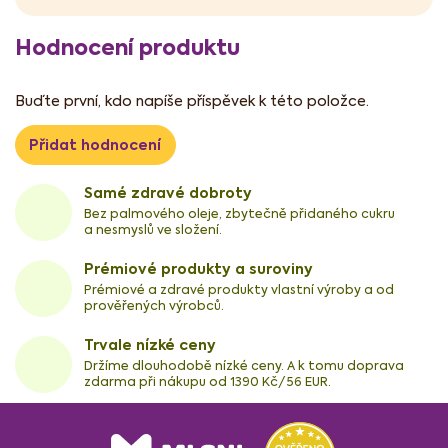
Hodnocení produktu
Buďte první, kdo napíše příspěvek k této položce.
Přidat hodnocení
Samé zdravé dobroty
Bez palmového oleje, zbytečně přidaného cukru
a nesmyslů ve složení.
Prémiové produkty a suroviny
Prémiové a zdravé produkty vlastní výroby a od
prověřených výrobců.
Trvale nízké ceny
Držíme dlouhodobě nízké ceny. A k tomu doprava
zdarma při nákupu od 1390 Kč/56 EUR.
Z