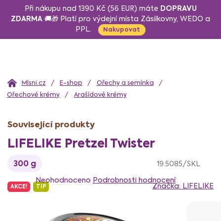
Přejít
DOPRAVU
Při nákupu nad 1390 Kč (56 EUR) máte
na
ZDARMA
🚚🎁 Platí pro výdejní místa Zásilkovny, WEDO a
PPL.
obsah
Nakupovat
Domů
E-shop
Ořechy a semínka
Ořechové krémy
Arašídové krémy
Související produkty
LIFELIKE Pretzel Twister
300 g
19.5085/SKL
Průměrné
hodnocení
Neohodnoceno
Podrobnosti hodnocení
Značka:
LIFELIKE
AKCE!
TIP
produktu
je
0,0