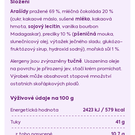
Složení
Arašídy
pražené 69 %, mléčná čokoláda 20 %
mléko
(cukr, kakaové máslo, sušené
, kakaová
sojový lecitin
hmota,
, vanilka bourbon
pšeničná
Madagaskar), preclíky 10 % (
mouka,
slunečnicový olej, výtažek ječného sladu, glukózo-
fruktózový sirup, hydroxid sodný), mořská sůl 1 %.
tučně
Alergeny jsou zvýrazněny
. Usazenina oleje
na povrchu je přirozený jev, stačí krém promíchat.
Výrobek může obsahovat stopové množství
ostatních skořápkových plodů.
Výživové údaje na 100 g
2423 kJ / 579 kcal
Energetická hodnota
41 g
Tuky
10,7 g
z toho nasycené