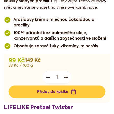
kousky slaných preclíků
. 🥨 Objevujte tento křupavý
svět a nechte se unášet na vlně nové kombinace.
Arašídový krém s mléčnou čokoládou a
preclíky
100% přírodní bez palmového oleje,
konzervantů a dalších zbytečností ve složení
Obsahuje zdravé tuky, vitamíny, minerály
99 Kč
149 Kč
Měrná
33 Kč / 100 g
cena:
Přidat do košíku
LIFELIKE Pretzel Twister