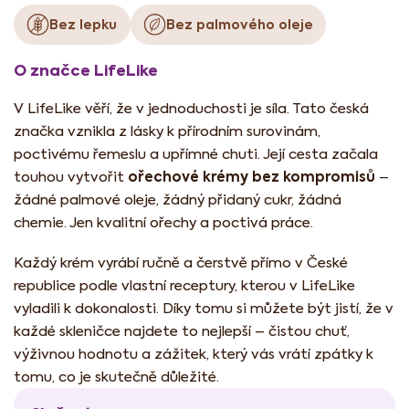
Bez lepku
Bez palmového oleje
O značce LifeLike
V LifeLike věří, že v jednoduchosti je síla. Tato česká
značka vznikla z lásky k přírodním surovinám,
poctivému řemeslu a upřímné chuti. Její cesta začala
ořechové krémy bez kompromisů
touhou vytvořit
–
žádné palmové oleje, žádný přidaný cukr, žádná
chemie. Jen kvalitní ořechy a poctivá práce.
Každý krém vyrábí ručně a čerstvě přímo v České
republice podle vlastní receptury, kterou v LifeLike
vyladili k dokonalosti. Díky tomu si můžete být jistí, že v
každé skleničce najdete to nejlepší – čistou chuť,
výživnou hodnotu a zážitek, který vás vrátí zpátky k
tomu, co je skutečně důležité.