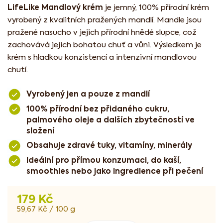
LifeLike Mandlový krém
je jemný, 100% přírodní krém
vyrobený z kvalitních pražených mandlí. Mandle jsou
pražené nasucho v jejich přírodní hnědé slupce, což
zachovává jejich bohatou chuť a vůni. Výsledkem je
krém s hladkou konzistencí a intenzivní mandlovou
chutí.
Vyrobený jen a pouze z mandlí
100% přírodní bez přidaného cukru,
palmového oleje a dalších zbytečností ve
složení
Obsahuje zdravé tuky, vitamíny, minerály
Ideální pro přímou konzumaci, do kaší,
smoothies nebo jako ingredience při pečení
179 Kč
Měrná
59,67 Kč / 100 g
cena: