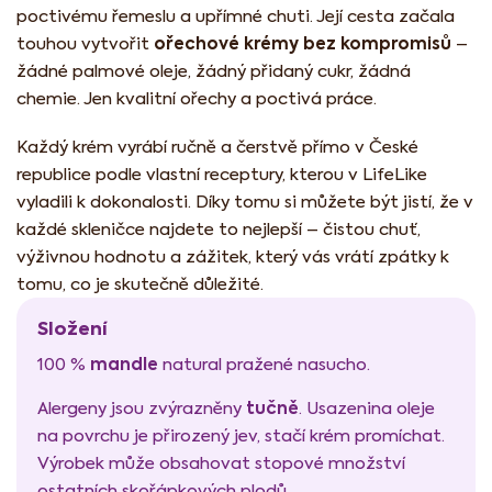
poctivému řemeslu a upřímné chuti. Její cesta začala
ořechové krémy bez kompromisů
touhou vytvořit
–
žádné palmové oleje, žádný přidaný cukr, žádná
chemie. Jen kvalitní ořechy a poctivá práce.
Každý krém vyrábí ručně a čerstvě přímo v České
republice podle vlastní receptury, kterou v LifeLike
vyladili k dokonalosti. Díky tomu si můžete být jistí, že v
každé skleničce najdete to nejlepší – čistou chuť,
výživnou hodnotu a zážitek, který vás vrátí zpátky k
tomu, co je skutečně důležité.
Složení
mandle
100 %
natural pražené nasucho.
tučně
Alergeny jsou zvýrazněny
. Usazenina oleje
na povrchu je přirozený jev, stačí krém promíchat.
Výrobek může obsahovat stopové množství
ostatních skořápkových plodů.