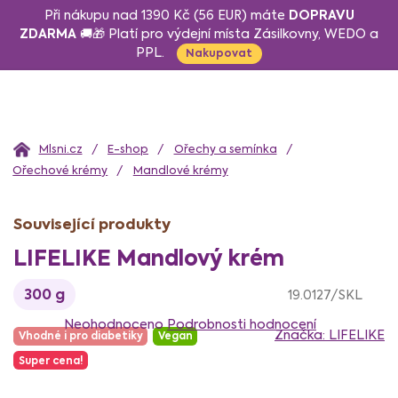
Přejít
DOPRAVU
Při nákupu nad 1390 Kč (56 EUR) máte
na
ZDARMA
🚚🎁 Platí pro výdejní místa Zásilkovny, WEDO a
PPL.
obsah
Nakupovat
Domů
E-shop
Ořechy a semínka
Ořechové krémy
Mandlové krémy
Související produkty
LIFELIKE Mandlový krém
300 g
19.0127/SKL
Průměrné
hodnocení
Neohodnoceno
Podrobnosti hodnocení
Značka:
LIFELIKE
Vhodné i pro diabetiky
Vegan
produktu
je
Super cena!
0,0