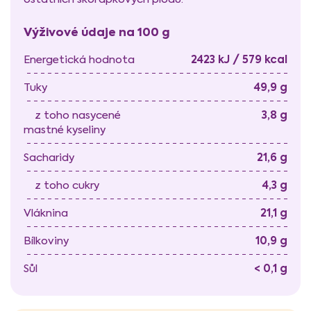
Výživové údaje na 100 g
2423 kJ / 579 kcal
Energetická hodnota
49,9 g
Tuky
3,8 g
z toho nasycené
mastné kyseliny
21,6 g
Sacharidy
4,3 g
z toho cukry
21,1 g
Vláknina
10,9 g
Bílkoviny
< 0,1 g
Sůl