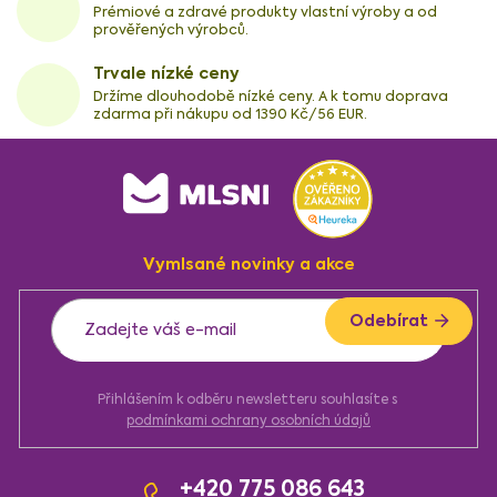
Prémiové a zdravé produkty vlastní výroby a od
prověřených výrobců.
Trvale nízké ceny
Držíme dlouhodobě nízké ceny. A k tomu doprava
zdarma při nákupu od 1390 Kč/56 EUR.
Z
á
p
a
Vymlsané novinky a akce
t
í
Odebírat
Přihlášením k odběru newsletteru souhlasíte s
podmínkami ochrany osobních údajů
+420 775 086 643