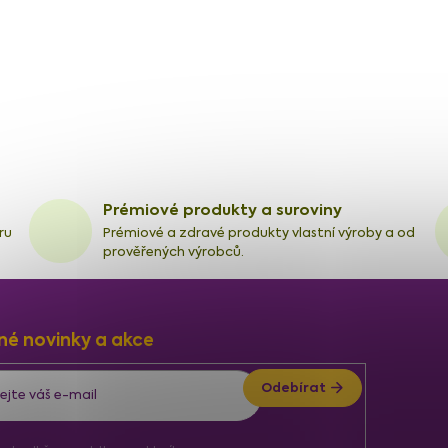
Prémiové produkty a suroviny
ru
Prémiové a zdravé produkty vlastní výroby a od
prověřených výrobců.
né novinky a akce
Odebírat