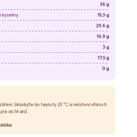
36 g
kyseliny
15,3 g
29,6 g
16,9 g
3 g
17,5 g
0 g
ření. Skladujte do teploty 25 °C a relativní vlhkosti
jte do 14 dnů.
ublika