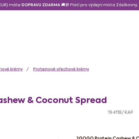
6 EUR) máte
DOPRAVU ZDARMA
🚚🎁 Platí pro výdejní místa Zásilkovny
daně a svačina
Sušené a lyo ovoce
Zdravé mlsání
N
hové krémy
Proteinové ořechové krémy
ashew & Coconut Spread
19.4118/KAP
2GOGO Protein Cashew & C