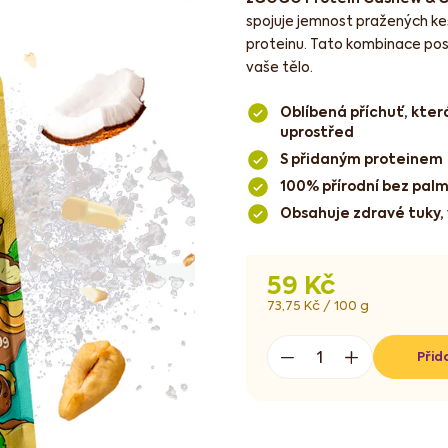
spojuje jemnost pražených keš
proteinu. Tato kombinace posky
vaše tělo.​
Oblíbená příchuť, kter
uprostřed
S přidaným proteinem
100% přírodní bez palm
Obsahuje zdravé tuky, 
59 Kč
Měrná
73,75 Kč / 100 g
cena:
Přid