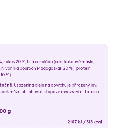
, kokos 20 %, bílá čokoláda (cukr, kakaové máslo,
tin, vanilka bourbon Madagaskar; 20 %), protein
10 %).
tučně
. Usazenina oleje na povrchu je přirozený jev,
robek může obsahovat stopové množství ostatních
100 g
2167 kJ / 518 kcal