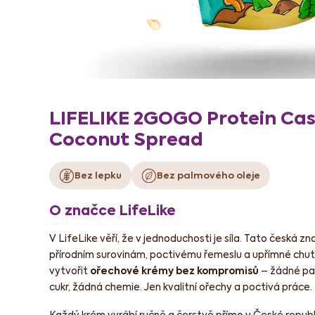
LIFELIKE 2GOGO Protein Ca
Coconut Spread
Bez lepku
Bez palmového oleje
O značce LifeLike
V LifeLike věří, že v jednoduchosti je síla. Tato česká zna
přírodním surovinám, poctivému řemeslu a upřímné chuti
vytvořit
ořechové krémy bez kompromisů
– žádné pal
cukr, žádná chemie. Jen kvalitní ořechy a poctivá práce.
Každý krém vyrábí ručně a čerstvě přímo v České republi