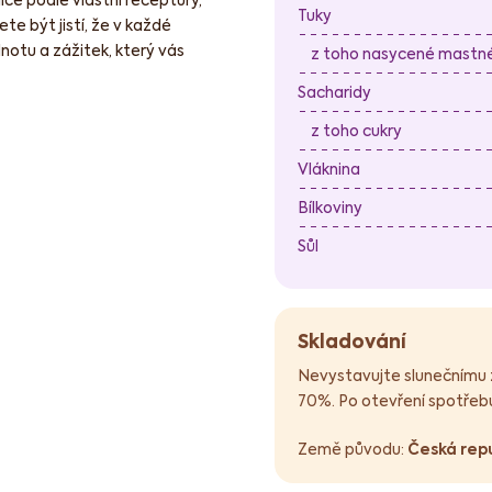
Tuky
ete být jistí, že v každé
dnotu a zážitek, který vás
z toho nasycené mastné 
Sacharidy
z toho cukry
Vláknina
Bílkoviny
Sůl
Skladování
Nevystavujte slunečnímu zá
70%. Po otevření spotřebu
Země původu:
Česká rep