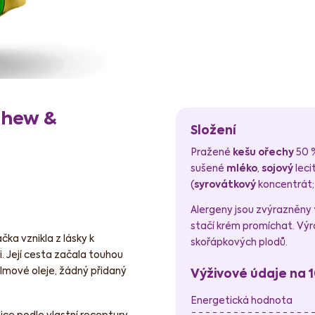
shew &
Složení
Pražené
kešu ořechy
50 %
sušené
mléko
,
sojový
leci
(
syrovátkový
koncentrát; 
Alergeny jsou zvýrazněny
stačí krém promíchat. Vý
čka vznikla z lásky k
skořápkových plodů.
. Její cesta začala touhou
mové oleje, žádný přidaný
Výživové údaje na 
Energetická hodnota
ce podle vlastní receptury,