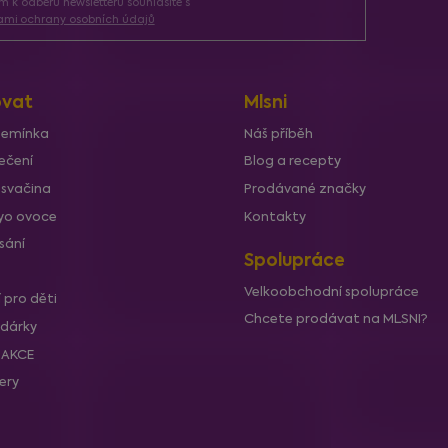
ím k odběru newsletteru souhlasíte s
mi ochrany osobních údajů
vat
Mlsni
semínka
Náš příběh
ečení
Blog a recepty
 svačina
Prodávané značky
lyo ovoce
Kontakty
sání
Spolupráce
Velkoobchodní spolupráce
í pro děti
Chcete prodávat na MLSNI?
 dárky
í AKCE
lery