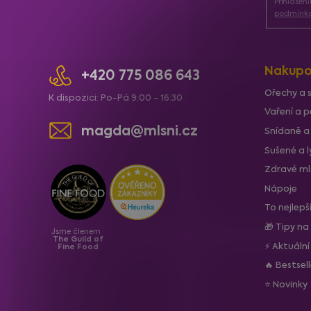
Přihlášen
t
podmínka
í
Nakupo
+420 775 086 643
Ořechy a 
K dispozici: Po-Pá 9:00 - 16:30
Vaření a p
magda@mlsni.cz
Snídaně a
Sušené a 
Zdravé ml
Nápoje
To nejlepš
🎁 Tipy na
Jsme členem
The Guild of
⚡ Aktuáln
Fine Food
🔥 Bestsel
⭐ Novinky