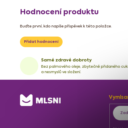
Hodnocení produktu
Buďte první, kdo napíše příspěvek k této položce.
Přidat hodnocení
Samé zdravé dobroty
Bez palmového oleje, zbytečně přidaného cuk
a nesmyslů ve složení.
Z
Vymlsa
á
p
a