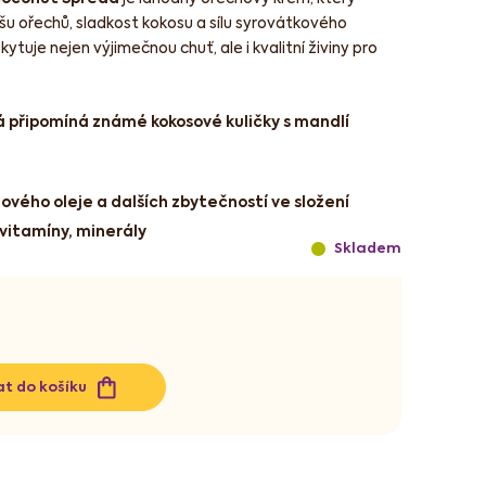
u ořechů, sladkost kokosu a sílu syrovátkového
tuje nejen výjimečnou chuť, ale i kvalitní živiny pro
á připomíná známé kokosové kuličky s mandlí
ového oleje a dalších zbytečností ve složení
vitamíny, minerály
Skladem
at do košíku