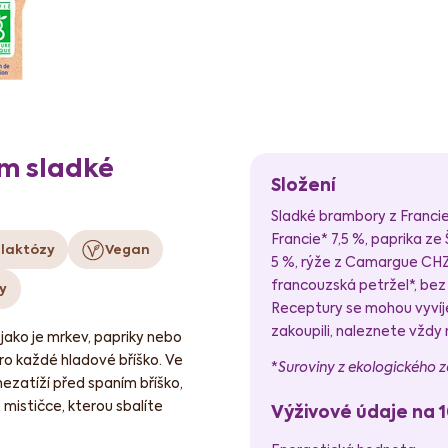
m sladké
Složení
Sladké brambory z Francie*
Francie* 7,5 %, paprika ze
 laktózy
Vegan
5 %, rýže z Camargue CHZO*
francouzská petržel*, bez 
y
Receptury se mohou vyvíjet
zakoupili, naleznete vždy
, jako je mrkev, papriky nebo
ro každé hladové bříško. Ve
*
Suroviny z ekologického 
nezatíží před spaním bříško,
é mističce, kterou sbalíte
Výživové údaje na 