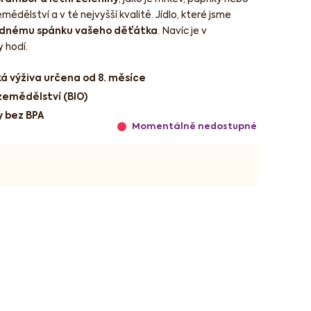
ědělství a v té nejvyšší kvalitě. Jídlo, které jsme
idnému spánku vašeho děťátka
. Navíc je v
 hodí.
ká výživa určena od 8. měsíce
zemědělství (BIO)
y bez BPA
Momentálně nedostupné