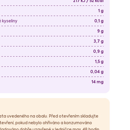
217 kJ / 52 kcal
1 g
kyseliny
0,1 g
9 g
3,7 g
0,9 g
1,5 g
0,04 g
14 mg
data uvedeného na obalu. Před otevřením skladujte
otevření, pokud nebylo ohříváno a konzumováno
kladováno dobře uzavřené v ledničce max. 48 hodin.