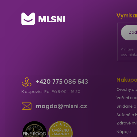
Z
Vymlsa
á
p
a
Přihlášen
t
podmínka
í
Nakupo
+420 775 086 643
Ořechy a 
K dispozici: Po-Pá 9:00 - 16:30
Vaření a p
magda@mlsni.cz
Snídaně a
Sušené a 
Zdravé ml
Nápoje