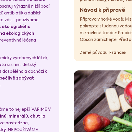
ahují výrazně nižší podíl
Návod k přípravě
ů antibiotik a dalších
Příprava v horké vodě: Mis
y za vás – používáme
pokropte studenou vodou, 
 z ekologického
mikrovlnné troubě: Propích
na ekologických
Obsah zamíchejte. Před p
preventivně léčena
Země původu:
Francie
emicky vyrobených látek,
ota si s nimi dětský
s dospělého a dochází k
 pečlivě zabývat
.
ěláme to nejlepší. VAŘÍME V
nů, minerálů, chuti a
ze pasterizací,
tky
. NEPOUŽÍVÁME