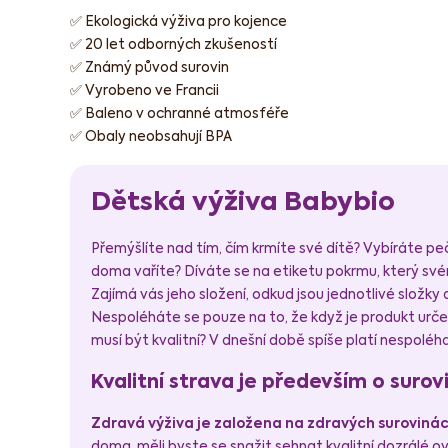
✅ Ekologická výživa pro kojence
✅ 20 let odborných zkušeností
✅ Známý původ surovin
✅ Vyrobeno ve Francii
✅ Baleno v ochranné atmosféře
✅ Obaly neobsahují BPA
Dětská výživa Babybio
Přemýšlíte nad tím, čím krmíte své dítě? Vybíráte peč
doma vaříte? Díváte se na etiketu pokrmu, který sv
Zajímá vás jeho složení, odkud jsou jednotlivé složky a
Nespoléháte se pouze na to, že když je produkt určen
musí být kvalitní? V dnešní době spíše platí nespoléhat
Kvalitní strava je především o suro
Zdravá výživa je založena na zdravých suroviná
doma, měli byste se snažit sehnat kvalitní dozrálé o