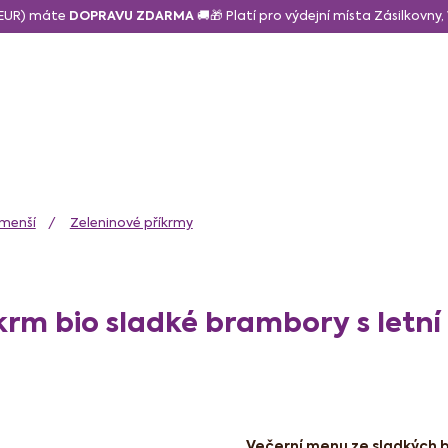
6 EUR) máte
DOPRAVU ZDARMA
🚚🎁 Platí pro výdejní místa Zásilkovny
daně a svačina
Sušené a lyo ovoce
Zdravé mlsání
N
jmenší
Zeleninové příkrmy
rm bio sladké brambory s letní
Večerní menu ze sladkých b