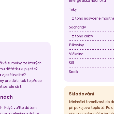
Energetická hodnota
Tuky
z toho nasycené mastné 
Sacharidy
z toho cukry
Bílkoviny
Vláknina
Sůl
livě suroviny, ze kterých
ému děťátku kupujete?
Sodík
 v jaké kvalitě?
ý pro děti, tak to přece
 se, ale číst.
Skladování
vinách
Minimální trvanlivost do 
při pokojové teplotě. Po 
ch
. Když vaříte dětem
přímo z misky, může být s
voce a zeleninu a dobré