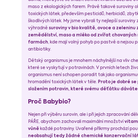
maso z ekologických farem. Právě takové suroviny obs
toxických látek, především pesticidů, herbicidů, zbytk
škodlivých látek. My jsme vybrali ty nejlepší surovin
výhradně
suroviny v bio kvalitě, ovoce a zeleninu
zemědělství, maso a mléko od zvířat chovaných 
farmách
, kde mají volný pohyb po pastvě a nejsou 
antibiotiky.
Dětský organismus je mnohem náchylnější na vliv ch
které se vyskytují v potravinách. V prvních letech živ
organismus není schopen poradit tak jako organismu
hromadění toxických látek v těle.
Proto je dobré se
složením potravin, které svému děťátku dáváte
Proč Babybio?
Nejen při výběru surovin, ale i při jejich zpracování d
PÁŘE, abychom zachovali maximální množství
vitamí
vůně
každé potraviny. Uvařené příkrmy prochází pou
neobsahují tedy žádné chemické konzervační lá