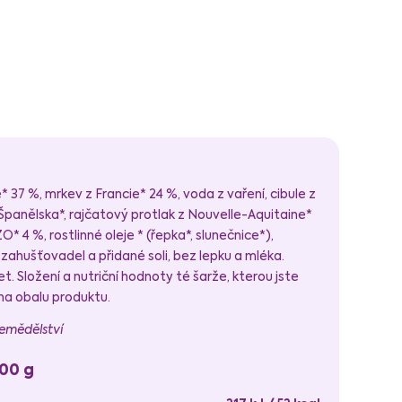
 37 %, mrkev z Francie* 24 %, voda z vaření, cibule z
 Španělska*, rajčatový protlak z Nouvelle-Aquitaine*
 4 %, rostlinné oleje * (řepka*, slunečnice*),
zahušťovadel a přidané soli, bez lepku a mléka.
. Složení a nutriční hodnoty té šarže, kterou jste
 na obalu produktu.
zemědělství
100 g