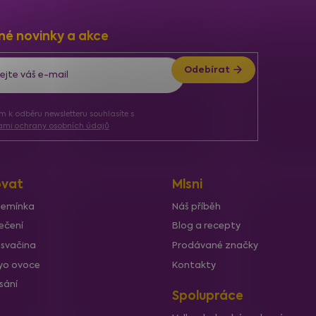
né novinky a akce
Odebírat
ím k odběru newsletteru souhlasíte s
mi ochrany osobních údajů
vat
Mlsni
semínka
Náš příběh
ečení
Blog a recepty
 svačina
Prodávané značky
lyo ovoce
Kontakty
sání
Spolupráce