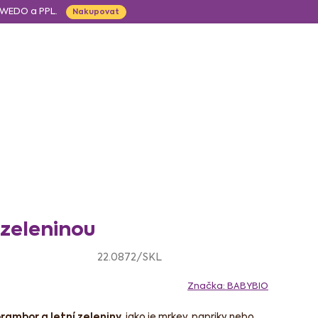
, WEDO a PPL.
Nakupovat
CZK
Obchodní p
Hledat
Prázdný košík
Nákupní
košík
ápoje
Pro děti
 zeleninou
22.0872/SKL
Značka:
BABYBIO
rambor a letní zeleniny
, jako je mrkev, papriky nebo