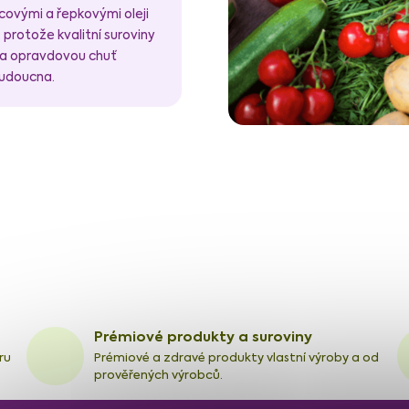
covými a řepkovými oleji
rotože kvalitní suroviny
 na opravdovou chuť
budoucna.
Prémiové produkty a suroviny
ru
Prémiové a zdravé produkty vlastní výroby a od
prověřených výrobců.