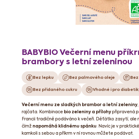
BABYBIO Večerní menu příkr
brambory s letní zeleninou
Bez lepku
Bez palmového oleje
Bez
Bez přidaného cukru
Vhodné i pro diabetik
Večerní menu ze sladkých brambor a letní zeleniny
rajčata. Kombinace
bio zeleniny a přílohy
připravená p
Francii tradičně podáváno k večeři. Děťátko zasytí, ale 
čímž
napomáhá klidnému spánku
. Navíc je v praktick
kamkoli s sebou a příkrm v ní rovnou můžete podávat.