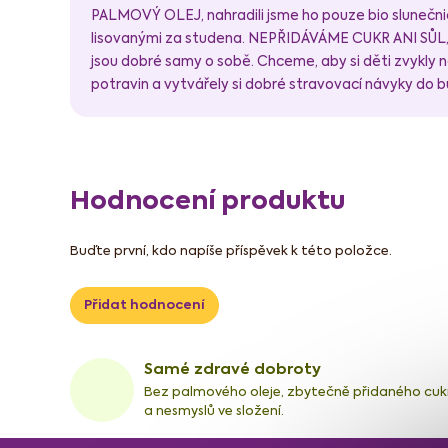
PALMOVÝ OLEJ, nahradili jsme ho pouze bio slunečni
lisovanými za studena. NEPŘIDÁVÁME CUKR ANI SŮL, p
jsou dobré samy o sobě. Chceme, aby si děti zvykly
potravin a vytvářely si dobré stravovací návyky do 
Hodnocení produktu
Buďte první, kdo napíše příspěvek k této položce.
Přidat hodnocení
Samé zdravé dobroty
Bez palmového oleje, zbytečně přidaného cuk
a nesmyslů ve složení.