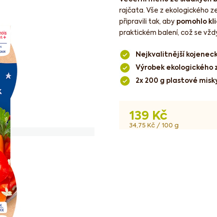
rajčata. Vše z ekologického zem
připravili tak, aby
pomohlo kl
praktickém balení, což se vždy
Nejkvalitnější kojenec
Výrobek ekologického 
2x 200 g plastové misk
139 Kč
Měrná
34,75 Kč / 100 g
cena: