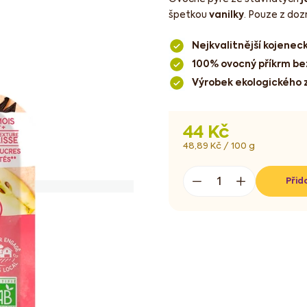
špetkou
vanilky
. Pouze z doz
Nejkvalitnější kojenec
100% ovocný příkrm be
Výrobek ekologického 
44 Kč
Měrná
48,89 Kč / 100 g
cena:
Přid