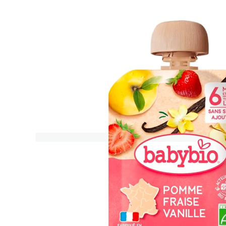
0,0
z
5
hvězdiček.