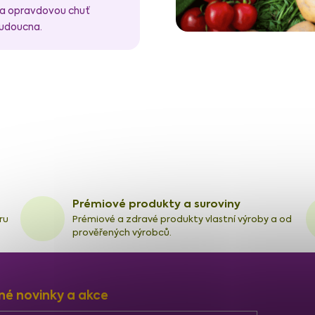
 na opravdovou chuť
budoucna.
Prémiové produkty a suroviny
ru
Prémiové a zdravé produkty vlastní výroby a od
prověřených výrobců.
né novinky a akce