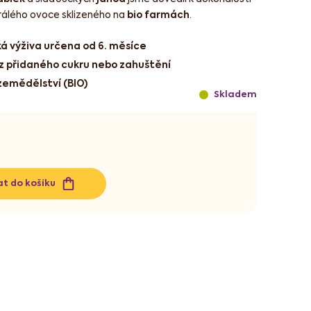
rálého ovoce sklizeného na
bio farmách
.
ká výživa určena od 6. měsíce
z přidaného cukru nebo zahuštění
zemědělství (BIO)
Skladem
at do košíku