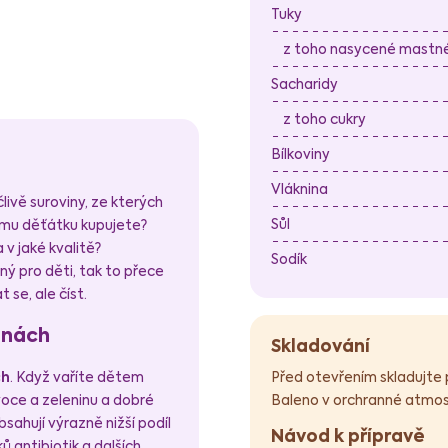
Tuky
z toho nasycené mastné 
Sacharidy
z toho cukry
Bílkoviny
Vláknina
livě suroviny, ze kterých
Sůl
ému děťátku kupujete?
 v jaké kvalitě?
Sodík
ý pro děti, tak to přece
 se, ale číst.
vinách
Skladování
Před otevřením skladujte 
ch
. Když vaříte dětem
Baleno v orchranné atmos
voce a zeleninu a dobré
ahují výrazně nižší podíl
Návod k přípravě
ů antibiotik a dalších