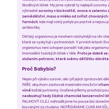
škodlivých látek. My jsme vybrali ty nejlepší surovin
výhradně
suroviny v bio kvalitě, ovoce a zeleninu
zemědělství, maso a mléko od zvířat chovaných 
farmách
, kde mají volný pohyb po pastvě a nejsou 
antibiotiky.
Dětský organismus je mnohem náchylnější na vliv ch
které se vyskytují v potravinách. V prvních letech živ
organismus není schopen poradit tak jako organismu
hromadění toxických látek v těle.
Proto je dobré se
složením potravin, které svému děťátku dáváte
Proč Babybio?
Nejen při výběru surovin, ale i při jejich zpracování d
PÁŘE, abychom zachovali maximální množství
vitamí
vůně
každé potraviny. Uvařené příkrmy prochází pou
neobsahují tedy žádné chemické konzervační lá
PALMOVÝ OLEJ, nahradili jsme ho pouze bio slunečni
lisovanými za studena. NEPŘIDÁVÁME CUKR ANI SŮL, p