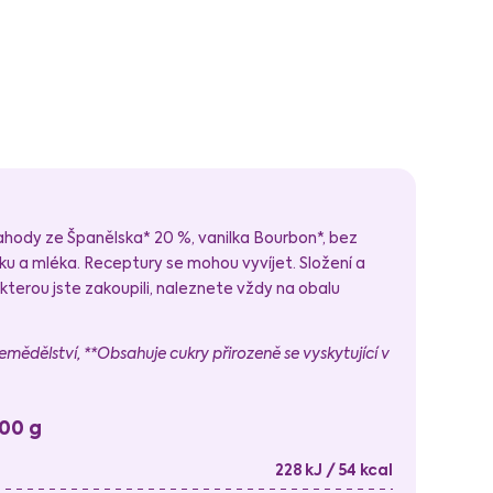
jahody ze Španělska* 20 %, vanilka Bourbon*, bez
ku a mléka. Receptury se mohou vyvíjet. Složení a
 kterou jste zakoupili, naleznete vždy na obalu
emědělství, **Obsahuje cukry přirozeně se vyskytující v
100 g
228 kJ / 54 kcal