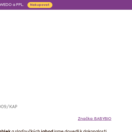
, WEDO a PPL.
Nakupovat
CZK
Obchodní p
Hledat
Prázdný košík
Nákupní
košík
ápoje
Pro děti
009/KAP
Značka:
BABYBIO
ablek
a slaďoučkých
jahod
jsme dovedli k dokonalosti