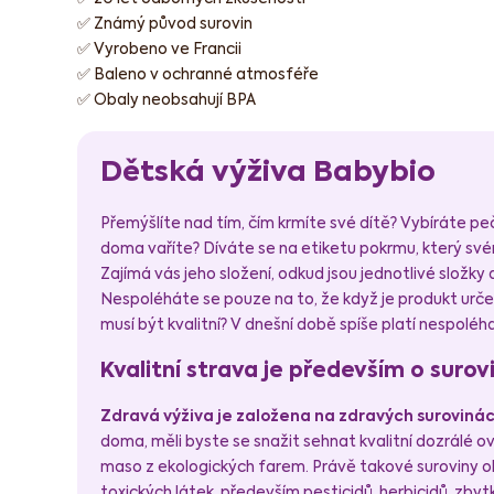
✅ Známý původ surovin
✅ Vyrobeno ve Francii
✅ Baleno v ochranné atmosféře
✅ Obaly neobsahují BPA
Dětská výživa Babybio
Přemýšlíte nad tím, čím krmíte své dítě? Vybíráte peč
doma vaříte? Díváte se na etiketu pokrmu, který sv
Zajímá vás jeho složení, odkud jsou jednotlivé složky a
Nespoléháte se pouze na to, že když je produkt určen
musí být kvalitní? V dnešní době spíše platí nespoléhat
Kvalitní strava je především o suro
Zdravá výživa je založena na zdravých suroviná
doma, měli byste se snažit sehnat kvalitní dozrálé o
maso z ekologických farem. Právě takové suroviny obs
toxických látek, především pesticidů, herbicidů, zbytk