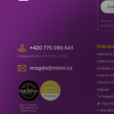
á
p
a
Přihlášen
t
podmínka
í
Nakupo
+420 775 086 643
Ořechy a 
K dispozici: Po-Pá 9:00 - 16:30
Vaření a p
magda@mlsni.cz
Snídaně a
Sušené a 
Zdravé ml
Nápoje
To nejlepš
🎁 Tipy na
Jsme členem
The Guild of
⚡ Aktuáln
Fine Food