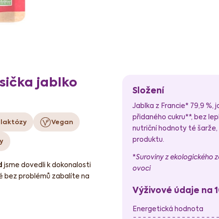
ička jablko
Složení
Jablka z Francie* 79,9 %, 
přidaného cukru**, bez lep
 laktózy
Vegan
nutriční hodnoty té šarže,
produktu.
y
*
Suroviny z ekologického z
d
jsme dovedli k dokonalosti
ovoci
eré bez problémů zabalíte na
Výživové údaje na 
Energetická hodnota