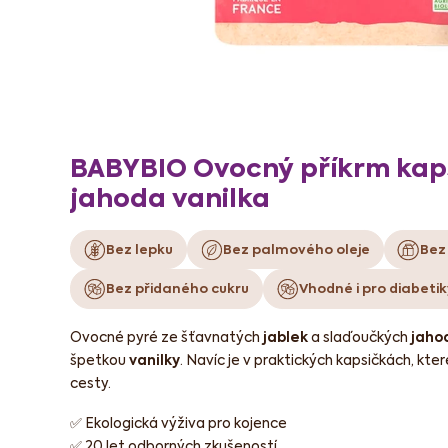
BABYBIO Ovocný příkrm kaps
jahoda vanilka
Bez lepku
Bez palmového oleje
Bez
Bez přidaného cukru
Vhodné i pro diabetik
Ovocné pyré ze šťavnatých
jablek
a slaďoučkých
jaho
špetkou
vanilky
. Navíc je v praktických kapsičkách, kt
cesty.
✅ Ekologická výživa pro kojence
✅ 20 let odborných zkušeností