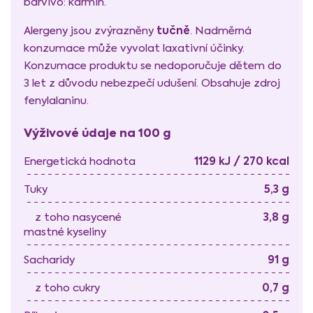
barvivo: karmin.
tučně
Alergeny jsou zvýrazněny
. Nadměrná
konzumace může vyvolat laxativní účinky.
Konzumace produktu se nedoporučuje dětem do
3 let z důvodu nebezpečí udušení. Obsahuje zdroj
fenylalaninu.
Výživové údaje na 100 g
1129 kJ / 270 kcal
Energetická hodnota
5,3 g
Tuky
3,8 g
z toho nasycené
mastné kyseliny
91 g
Sacharidy
0,7 g
z toho cukry