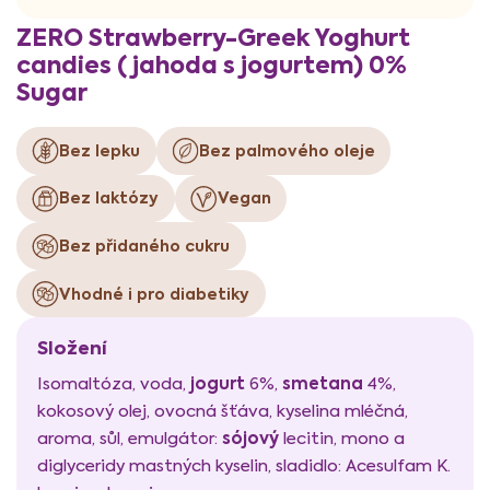
ZERO Strawberry-Greek Yoghurt
candies (jahoda s jogurtem) 0%
Sugar
Bez lepku
Bez palmového oleje
Bez laktózy
Vegan
Bez přidaného cukru
Vhodné i pro diabetiky
Složení
jogurt
smetana
Isomaltóza, voda,
6%,
4%,
kokosový olej, ovocná šťáva, kyselina mléčná,
sójový
aroma, sůl, emulgátor:
lecitin, mono a
diglyceridy mastných kyselin, sladidlo: Acesulfam K.