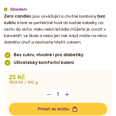
Skladem
Zero candies
bez
jsou osvěžující a chutné bonbóny
cukru
, které se perfektně hodí do každé kabelky, na
cestu do auta, vlaku nebo letadla můžete je cucat v
kanceláři, ve škole a nebo jen tak, když máte na něco
dobrého chuť a nechcete hřešit cukrem.
Bez cukru, vhodné i pro diabetiky
Uživatelsky komfortní balení
25 Kč
Měrná
78,13 Kč / 100 g
cena:
Přidat do košíku