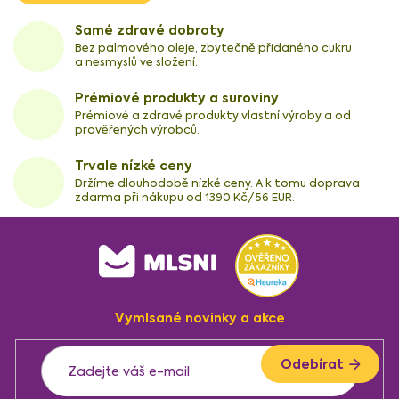
Samé zdravé dobroty
Bez palmového oleje, zbytečně přidaného cukru
a nesmyslů ve složení.
Prémiové produkty a suroviny
Prémiové a zdravé produkty vlastní výroby a od
prověřených výrobců.
Trvale nízké ceny
Držíme dlouhodobě nízké ceny. A k tomu doprava
zdarma při nákupu od 1390 Kč/56 EUR.
Z
á
p
a
Vymlsané novinky a akce
t
í
Odebírat