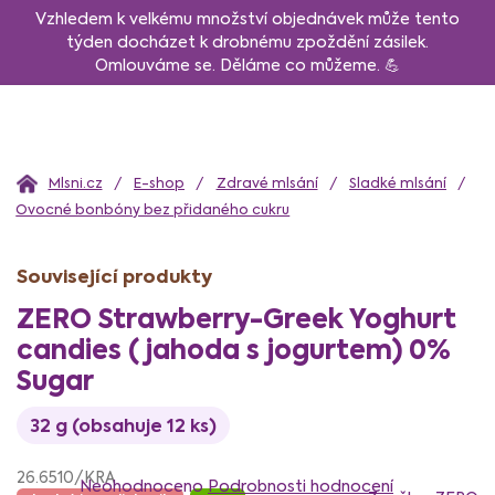
Přejít
Vzhledem k velkému množství objednávek může tento
na
týden docházet k drobnému zpoždění zásilek.
Omlouváme se. Děláme co můžeme. 💪
obsah
Domů
E-shop
Zdravé mlsání
Sladké mlsání
Ovocné bonbóny bez přidaného cukru
Související produkty
ZERO Strawberry-Greek Yoghurt
candies (jahoda s jogurtem) 0%
Sugar
32 g (obsahuje 12 ks)
Průměrné
26.6510/KRA
hodnocení
Neohodnoceno
Podrobnosti hodnocení