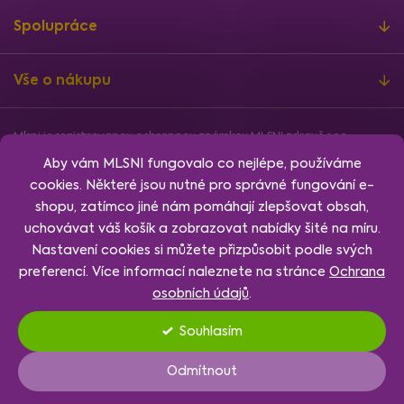
Spolupráce
Vše o nákupu
Mlsni je registrovanou ochrannou známkou MLSNI zdravě s.r.o.
Informace o finanční podpoře
Aby vám MLSNI fungovalo co nejlépe, používáme
Vytvořil
Shoptet
, design
Rency
, nakódoval
Jan Klubus
.
cookies. Některé jsou nutné pro správné fungování e-
Nastavení cookies.
shopu, zatímco jiné nám pomáhají zlepšovat obsah,
uchovávat váš košík a zobrazovat nabídky šité na míru.
Nastavení cookies si můžete přizpůsobit podle svých
preferencí. Více informací naleznete na stránce
Ochrana
osobních údajů
.
Souhlasím
Nastavení
Odmítnout