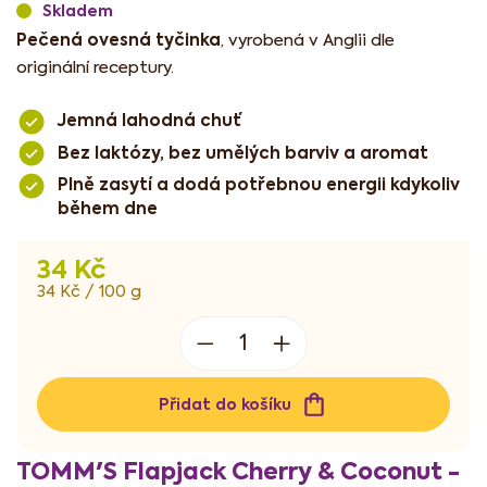
Skladem
Pečená ovesná tyčinka
, vyrobená v Anglii dle
originální receptury.
Jemná lahodná chuť
Bez laktózy, bez umělých barviv a aromat
Plně zasytí a dodá potřebnou energii kdykoliv
během dne
34 Kč
Měrná
34 Kč / 100 g
cena:
Přidat do košíku
TOMM'S Flapjack Cherry & Coconut -