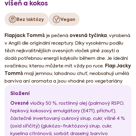
višeň a kokos
Bez laktózy
Vegan
Flapjack Tomm´s
ovesná tyčinka
je pečená
, vyrobená
v Anglii dle originální receptury. Díky vysokému podílu
těch nejkvalitnějších ovesných vloček plně zasytí a
dodá potřebnou energii kdykoliv během dne. Je ideální
Flap Jacky
svačinkou, kterou můžete mít vždy po ruce.
Tomm´s
mají jemnou, lahodnou chuť, neobsahují umělá
barviva ani aromata a jsou vhodné pro vegetariány.
Složení
Ovesné
vločky 50 %, rostlinný olej (palmový RSPO,
řepkový, kokosový, emulgátory (E471), příchuť),
částečně invertovaný cukrový sirup, cukr, višně 4 %
(oxid siřičitý) (glukózo-fruktózový sirup, cukr,
kyselina citrónová, sorbát draselný, barvivo