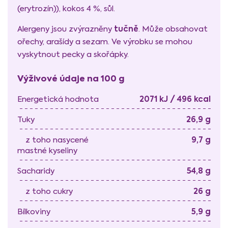
(erytrozín)), kokos 4 %, sůl.
tučně
Alergeny jsou zvýrazněny
. Může obsahovat
ořechy, arašídy a sezam. Ve výrobku se mohou
vyskytnout pecky a skořápky.
Výživové údaje na 100 g
2071 kJ / 496 kcal
Energetická hodnota
26,9 g
Tuky
9,7 g
z toho nasycené
mastné kyseliny
54,8 g
Sacharidy
26 g
z toho cukry
5,9 g
Bílkoviny