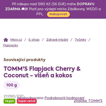
Přejít
DOPRAVU
Při nákupu nad 1390 Kč (56 EUR) máte
na
ZDARMA
🚚🎁 Platí pro výdejní místa Zásilkovny, WEDO a
PPL.
obsah
Nakupovat
Domů
E-shop
Zdravé mlsání
Tyčinky
Flapjacky
Související produkty
TOMM'S Flapjack Cherry &
Coconut - višeň a kokos
100 g
Průměrné
21.5190/TYC
hodnocení
Neohodnoceno
Podrobnosti hodnocení
Značka:
TOMM'S
Vegan
Super cena!
produktu