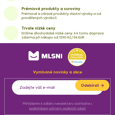
Prémiové produkty a suroviny
Prémiové a zdravé produkty vlastní výroby a od
prověřených výrobců.
Trvale nízké ceny
Držíme dlouhodobě nízké ceny. A k tomu doprava
zdarma při nákupu od 1390 Kč/56 EUR.
Z
á
p
a
Vymlsané novinky a akce
t
í
Odebírat
Přihlášením k odběru newsletteru souhlasíte s
podmínkami ochrany osobních údajů