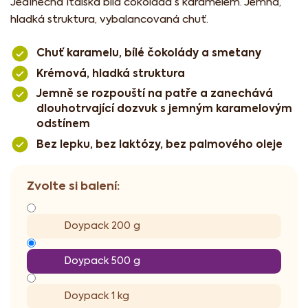
Jedinečná italská bílá čokoláda s karamelem. Jemná,
hladká struktura, vybalancovaná chuť.
Chuť karamelu, bílé čokolády a smetany
Krémová, hladká struktura
Jemně se rozpouští na patře a zanechává
dlouhotrvající dozvuk s jemným karamelovým
odstínem
Bez lepku, bez laktózy, bez palmového oleje
Doypack 200 g
Doypack 500 g
Doypack 1 kg