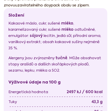
znovuuzavíratelného doypack obalu se zipem.
Složení
mléko
Kakaové máslo, cukr, sušené
,
mléko
karamelizovaný cukr, sušené
odtučněné,
sójový
emulgátor:
lecitin, jedlá sůl, přírodní aroma,
vanilkový extrakt; obsah kakaové sušiny nejméně
35 %.
tučně
Alergeny jsou zvýrazněny
. Může obsahovat
stopy arašídů a dalších skořápkových plodů,
sezamu, lepku, mléka a SO2.
Výživové údaje na 100 g
2497 kJ / 600 kcal
Energetická hodnota
43,3 g
Tuky