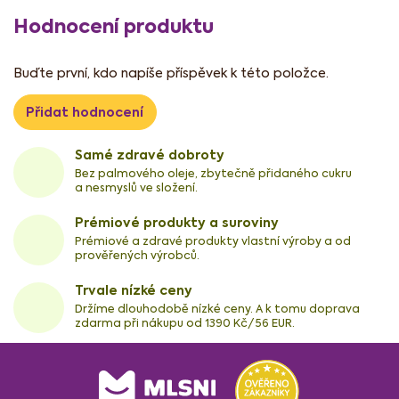
Hodnocení produktu
Buďte první, kdo napíše příspěvek k této položce.
Přidat hodnocení
Samé zdravé dobroty
Bez palmového oleje, zbytečně přidaného cukru
a nesmyslů ve složení.
Prémiové produkty a suroviny
Prémiové a zdravé produkty vlastní výroby a od
prověřených výrobců.
Trvale nízké ceny
Držíme dlouhodobě nízké ceny. A k tomu doprava
zdarma při nákupu od 1390 Kč/56 EUR.
Z
á