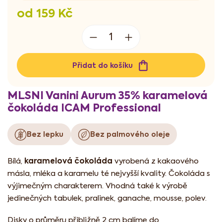
od
159 Kč
Měrná
cena:
Přidat do košíku
MLSNI Vanini Aurum 35% karamelová
čokoláda ICAM Professional
Bez lepku
Bez palmového oleje
karamelová čokoláda
Bílá,
vyrobená z kakaového
másla, mléka a karamelu té nejvyšší kvality. Čokoláda s
výjimečným charakterem. Vhodná také k výrobě
jedinečných tabulek, pralinek, ganache, mousse, polev.
Disky o průměru přibližně 2 cm balíme do