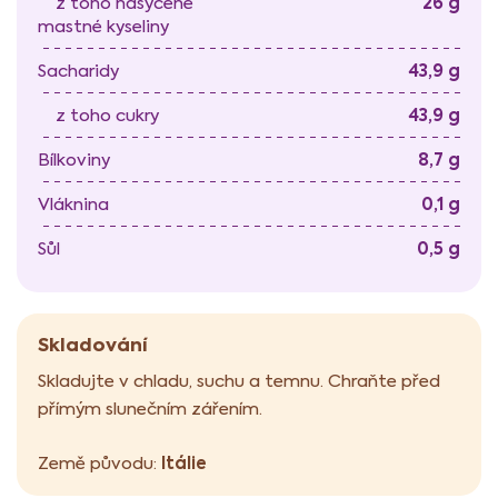
26 g
z toho nasycené
mastné kyseliny
43,9 g
Sacharidy
43,9 g
z toho cukry
8,7 g
Bílkoviny
0,1 g
Vláknina
0,5 g
Sůl
Skladování
Skladujte v chladu, suchu a temnu. Chraňte před
přímým slunečním zářením.
Itálie
Země původu: