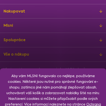
Nakupovat
Mlsni
Spolupráce
Vše o nákupu
Mlsni je registrovanou ochrannou známkou MLSNI zdravě s.r.o.
Informace o finanční podpoře
Aby vám MLSNI fungovalo co nejlépe, používáme
Vytvořil
Shoptet
, design
Rency
, nakódoval
Jan Klubus
.
cookies. Některé jsou nutné pro správné fungování e-
Nastavení cookies.
shopu, zatímco jiné nám pomáhají zlepšovat obsah,
uchovávat váš košík a zobrazovat nabídky šité na míru.
Nastavení cookies si můžete přizpůsobit podle svých
preferencí. Více informací naleznete na stránce
Ochrana