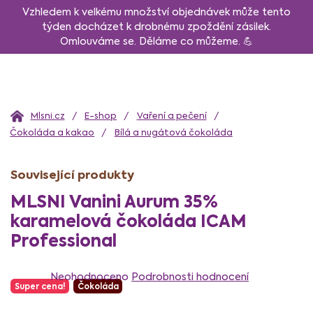
Přejít
Vzhledem k velkému množství objednávek může tento
na
týden docházet k drobnému zpoždění zásilek.
Omlouváme se. Děláme co můžeme. 💪
obsah
Domů
E-shop
Vaření a pečení
Čokoláda a kakao
Bílá a nugátová čokoláda
Související produkty
MLSNI Vanini Aurum 35%
karamelová čokoláda ICAM
Professional
Průměrné
hodnocení
Neohodnoceno
Podrobnosti hodnocení
Super cena!
Čokoláda
produktu
je