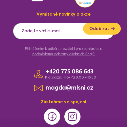
p
a
Vymlsané novinky a akce
t
í
Odebírat
Přihlášením k odběru newsletteru souhlasíte s
podmínkami ochrany osobních údajů
+420 775 086 643
K dispozici: Po-Pá 9:00 - 16:30
magda@mlsni.cz
Zůstaňme ve spojení