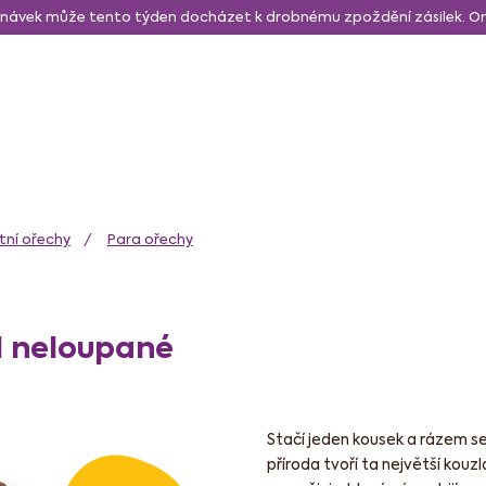
návek může tento týden docházet k drobnému zpoždění zásilek. 
daně a svačina
Sušené a lyo ovoce
Zdravé mlsání
N
tní ořechy
Para ořechy
l neloupané
Stačí jeden kousek a rázem s
příroda tvoří ta největší kouzl