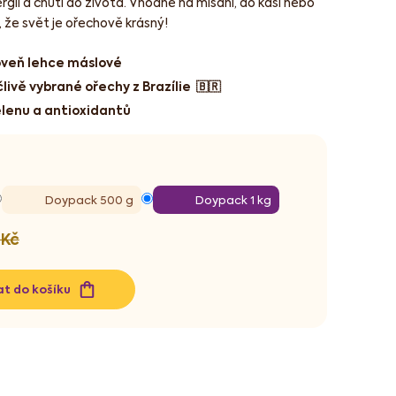
ergií a chutí do života. Vhodné na mlsání, do kaší nebo
, že svět je ořechově krásný!
oveň lehce máslové
člivě vybrané ořechy z Brazílie 🇧🇷
elenu a antioxidantů
Doypack 500 g
Doypack 1 kg
 Kč
at do košíku