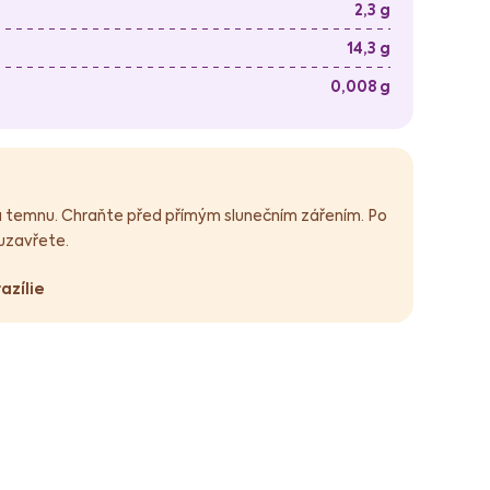
2,3 g
14,3 g
0,008 g
 a temnu. Chraňte před přímým slunečním zářením. Po
uzavřete.
razílie