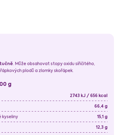
tučně
. Může obsahovat stopy oxidu siřičitého,
kořápkových plodů a zlomky skořápek.
100 g
2743 kJ / 656 kcal
66,4 g
kyseliny
15,1 g
12,3 g