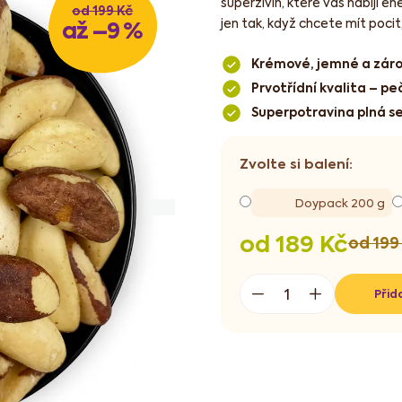
superživin, které vás nabijí en
od 199 Kč
až –9 %
jen tak, když chcete mít pocit
Krémové, jemné a zár
Prvotřídní kvalita – pe
Superpotravina plná s
Doypack 200 g
od
189 Kč
od 199
Měrná
cena:
Přid