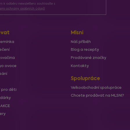
ím k odběru newsletteru souhlasíte s
mi ochrany osobních údajů
vat
Mlsni
semínka
Náš příběh
ečení
Blog a recepty
 svačina
Prodávané značky
lyo ovoce
Kontakty
sání
Spolupráce
Velkoobchodní spolupráce
í pro děti
Chcete prodávat na MLSNI?
 dárky
í AKCE
lery