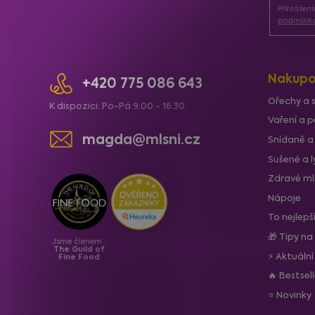
Přihlášen
t
podmínka
í
Nakupo
+420 775 086 643
Ořechy a 
K dispozici: Po-Pá 9:00 - 16:30
Vaření a p
magda@mlsni.cz
Snídaně a
Sušené a 
Zdravé ml
Nápoje
To nejlepš
🎁 Tipy na
Jsme členem
The Guild of
⚡ Aktuáln
Fine Food
🔥 Bestsel
⭐ Novinky