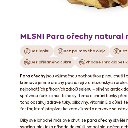
MLSNI Para ořechy natural
Bez lepku
Bez palmového oleje
Bez
Bez přidaného cukru
Vhodné i pro diabetik
Para ořechy
jsou výjimečnou pochoutkou plnou chuti i c
krémově jemné ořechy pocházejí z amazonských pralesů
nejbohatších přírodních zdrojů selenu – silného antioxid
správnou funkci imunitního systému a chrání buňky pře
toho obsahují zdravé tuky, bílkoviny, vitamín E a důležité 
fosfor, které přispívají ke zdraví kostí a nervové soustav
Díky své lahodné máslové chuti se
para ořechy
skvěle h
svačina, ale i jako přísada do müsli, smoothie, pečení