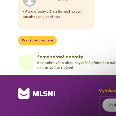
h
4.11.2025
o
d
+ Para ořechy z Brazilie mají nejvyší
n
obsah selenu ze všech.
o
c
e
n
Přidat hodnocení
í
Samé zdravé dobroty
Bez palmového oleje, zbytečně přidaného cuk
a nesmyslů ve složení.
Z
Vymlsa
á
p
a