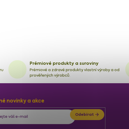
Prémiové produkty a suroviny
ru
Prémiové a zdravé produkty vlastní výroby a od
prověřených výrobců.
né novinky a akce
Odebírat