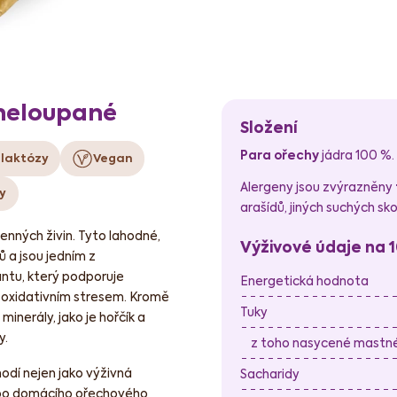
 neloupané
Složení
Para ořechy
jádra 100 %.
 laktózy
Vegan
Alergeny jsou zvýrazněny
y
arašídů, jiných suchých s
enných živin. Tyto lahodné,
Výživové údaje na 
 a jsou jedním z
antu, který podporuje
Energetická hodnota
d oxidativním stresem. Kromě
Tuky
minerály, jako je hořčík a
y.
z toho nasycené mastné 
odí nejen jako výživná
Sacharidy
 nebo domácího ořechového