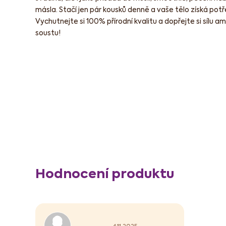
másla. Stačí jen pár kousků denně a vaše tělo získá potř
Vychutnejte si 100% přírodní kvalitu a dopřejte si sílu
soustu!
V
Hodnocení produktu
ý
p
i
s
Hodnocení produktu je 5 z 5 hvězdiček.