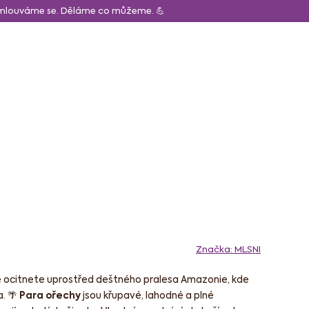
Omlouváme se. Děláme co můžeme. 💪
CZK
Obchodní p
Hledat
Prázdný košík
Nákupní
košík
ápoje
Pro děti
Značka:
MLSNI
e ocitnete uprostřed deštného pralesa Amazonie, kde
a. 🌴
Para ořechy
jsou křupavé, lahodné a plné