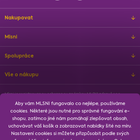
Nakupovat
Mlsni
Spolupráce
Vše o nákupu
Mlsni je registrovanou ochrannou známkou MLSNI zdravě s.r.o.
Informace o finanční podpoře
Aby vám MLSNI fungovalo co nejlépe, používáme
Vytvořil
Shoptet
, design
Rency
, nakódoval
Jan Klubus
.
cookies. Některé jsou nutné pro správné fungování e-
Nastavení cookies.
shopu, zatímco jiné nám pomáhají zlepšovat obsah,
uchovávat váš košík a zobrazovat nabídky šité na míru.
Nastavení cookies si můžete přizpůsobit podle svých