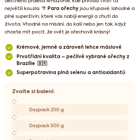
deštného pralesa Amazonie, kde příroda tvoří ta
Para ořechy
největší kouzla. 🌴
jsou křupavé, lahodné a
plné superživin, které vás nabijí energií a chutí do
života. Vhodné na mlsání, do kaší nebo jen tak, když
chcete mít pocit, že svět je ořechově krásný!
Krémové, jemné a zároveň lehce máslové
Prvotřídní kvalita – pečlivě vybrané ořechy z
Brazílie 🇧🇷
Superpotravina plná selenu a antioxidantů
Doypack 200 g
Doypack 500 g