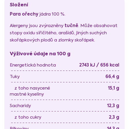
Složení
Para ořechy
jádra 100 %.
tučně
Alergeny jsou zvýrazněny
. Může obsahovat
stopy oxidu siřičitého, arašídů, jiných suchých
skořápkových plodů a zlomky skořápek.
Výživové údaje na 100 g
2743 kJ / 656 kcal
Energetická hodnota
66,4 g
Tuky
15,1 g
z toho nasycené
mastné kyseliny
12,3 g
Sacharidy
2,3 g
z toho cukry
14,3 g
Bílkoviny