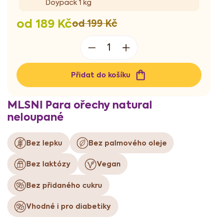
Doypack 1 kg
od
189 Kč
od 199 Kč
Měrná
cena:
Přidat do košíku
MLSNI Para ořechy natural
neloupané
Bez lepku
Bez palmového oleje
Bez laktózy
Vegan
Bez přidaného cukru
Vhodné i pro diabetiky