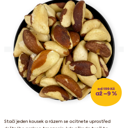
z
5
hvězdiček.
od 199 Kč
až –9 %
Stačí jeden kousek a rázem se ocitnete uprostřed