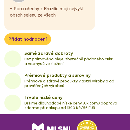
n
+ Para ořechy z Brazilie mají nejvyší
o
obsah selenu ze všech.
c
e
n
í
Přidat hodnocení
Samé zdravé dobroty
Bez palmového oleje, zbytečně přidaného cukru
a nesmyslů ve složení.
Prémiové produkty a suroviny
Prémiové a zdravé produkty vlastní výroby a od
prověřených výrobců.
Trvale nízké ceny
Držíme dlouhodobě nízké ceny. A k tomu doprava
zdarma při nákupu od 1390 Kč/56 EUR.
Z