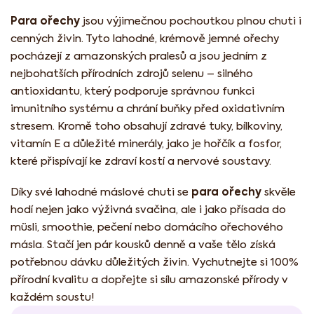
Para ořechy
jsou výjimečnou pochoutkou plnou chuti i
cenných živin. Tyto lahodné, krémově jemné ořechy
pocházejí z amazonských pralesů a jsou jedním z
nejbohatších přírodních zdrojů selenu – silného
antioxidantu, který podporuje správnou funkci
imunitního systému a chrání buňky před oxidativním
stresem. Kromě toho obsahují zdravé tuky, bílkoviny,
vitamín E a důležité minerály, jako je hořčík a fosfor,
které přispívají ke zdraví kostí a nervové soustavy.
para ořechy
Díky své lahodné máslové chuti se
skvěle
hodí nejen jako výživná svačina, ale i jako přísada do
müsli, smoothie, pečení nebo domácího ořechového
másla. Stačí jen pár kousků denně a vaše tělo získá
potřebnou dávku důležitých živin. Vychutnejte si 100%
přírodní kvalitu a dopřejte si sílu amazonské přírody v
každém soustu!