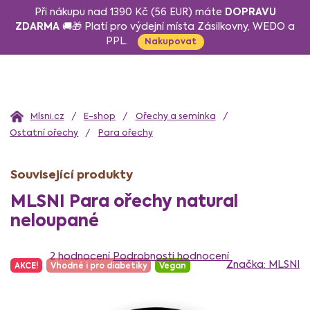
Přejít
DOPRAVU
Při nákupu nad 1390 Kč (56 EUR) máte
na
ZDARMA
🚚🎁 Platí pro výdejní místa Zásilkovny, WEDO a
PPL.
obsah
Nakupovat
Domů
E-shop
Ořechy a semínka
Ostatní ořechy
Para ořechy
Související produkty
MLSNI Para ořechy natural
neloupané
Průměrné
hodnocení
2 hodnocení
Podrobnosti hodnocení
Značka:
MLSNI
AKCE!
Vhodné i pro diabetiky
Vegan
produktu
je
5,0