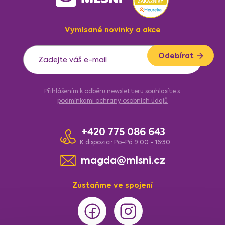
á
p
a
Vymlsané novinky a akce
t
í
Odebírat
Přihlášením k odběru newsletteru souhlasíte s
podmínkami ochrany osobních údajů
+420 775 086 643
K dispozici: Po-Pá 9:00 - 16:30
magda@mlsni.cz
Zůstaňme ve spojení