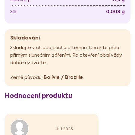
0,008 g
Sůl
Skladování
Skladujte v chladu, suchu a temnu. Chraňte před
přímým slunečním zářením. Po otevření obal vždy
dobře uzavřete.
Bolívie / Brazílie
Země původu:
V
Hodnocení produktu
ý
p
i
s
h
o
Hodnocení produktu je 5 z 5 hvězdiček.
4.11.2025
d