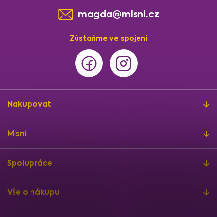
magda@mlsni.cz
Zůstaňme ve spojení
Nakupovat
Mlsni
Spolupráce
Vše o nákupu