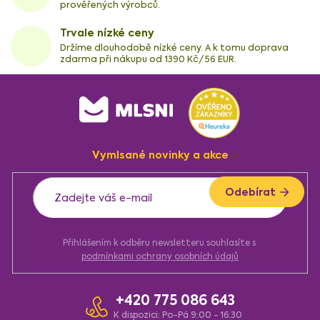
prověřených výrobců.
Trvale nízké ceny
Držíme dlouhodobě nízké ceny. A k tomu doprava
zdarma při nákupu od 1390 Kč/56 EUR.
Z
á
p
a
Vymlsané novinky a akce
t
í
Odebírat
Přihlášením k odběru newsletteru souhlasíte s
podmínkami ochrany osobních údajů
+420 775 086 643
K dispozici: Po-Pá 9:00 - 16:30