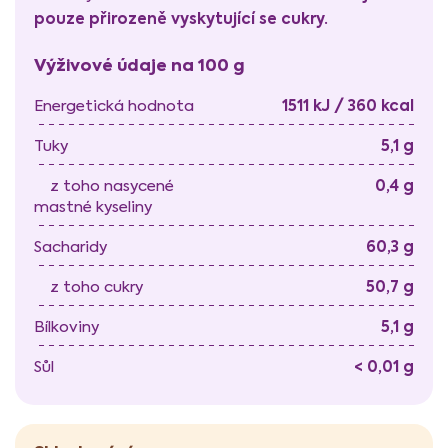
pouze přirozeně vyskytující se cukry.
Výživové údaje na 100 g
1511 kJ / 360 kcal
Energetická hodnota
5,1 g
Tuky
0,4 g
z toho nasycené
mastné kyseliny
60,3 g
Sacharidy
50,7 g
z toho cukry
5,1 g
Bílkoviny
< 0,01 g
Sůl