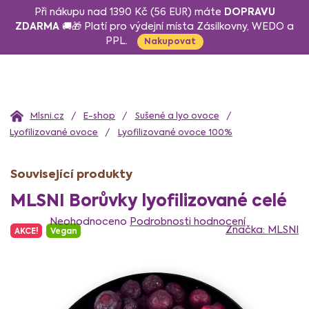
Přejít
DOPRAVU
Při nákupu nad 1390 Kč (56 EUR) máte
na
ZDARMA
🚚🎁 Platí pro výdejní místa Zásilkovny, WEDO a
PPL.
obsah
Nakupovat
Domů
E-shop
Sušené a lyo ovoce
Lyofilizované ovoce
Lyofilizované ovoce 100%
Související produkty
MLSNI Borůvky lyofilizované celé
Průměrné
hodnocení
Neohodnoceno
Podrobnosti hodnocení
Značka:
MLSNI
AKCE!
Vegan
produktu
je
0,0
z
5
hvězdiček.