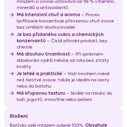
mrazem si ovoce uchovává až 98 % vitamínů,
minerálů a antioxidantů.
Má intenzivní chuť a aroma
– Proces
lyofilizace koncentruje přirozenou chuť ovoce
bez umělých dochucovadel.
Je bez přidaného cukru a chemických
konzervantů
– Čistě přírodní produkt, bez
chemie.
Má dlouhou trvanlivost
– Při správném
skladování vydrží měsíce až roky bez ztráty
kvality.
Je lehké a praktické
– Váží mnohem méně
než čerstvé ovoce, takže je ideální na cesty
nebo do batohu.
Má křupavou texturu
– Skvělé na mlsání, do
kaší, jogurtů, smoothie nebo pečení.
Složení
Obsahuje
Borůvky celé mrazem sušené 100%.