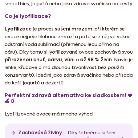
smoothies, jogurtů nebo jako zdravá svačinka na cesty.
Co je lyofilizace?
Lyofilizace
sušení mrazem
je proces
, při kterém se
ovoce nejprve hluboce zmrazí a poté se z něj ve vakuu
odstraní voda sublimací (přeměnou ledu přímo na
páru). Díky tomu si lyofilizované ovoce zachovává svou
přirozenou chuť, barvu, vůni
až 98 % živin
a
. Navíc je
lehké, křupavé a má dlouhou trvanlivost bez použití
konzervantů. Ideální jako zdravá svačinka nebo přísada
do kaší, jogurtů a dezertů.
Perfektní zdravá alternativa ke sladkostem! 🍓
🍏🥭
Lyofilizované ovoce má mnoho výhod:
Zachovává živiny
– Díky šetrnému sušení