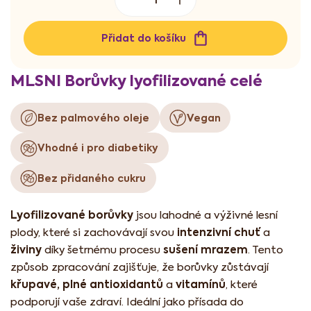
Přidat do košíku
MLSNI Borůvky lyofilizované celé
Bez palmového oleje
Vegan
Vhodné i pro diabetiky
Bez přidaného cukru
Lyofilizované borůvky
jsou lahodné a výživné lesní
intenzivní chuť
plody, které si zachovávají svou
a
živiny
sušení mrazem
díky šetrnému procesu
. Tento
způsob zpracování zajišťuje, že borůvky zůstávají
křupavé, plné antioxidantů
vitamínů
a
, které
podporují vaše zdraví. Ideální jako přísada do