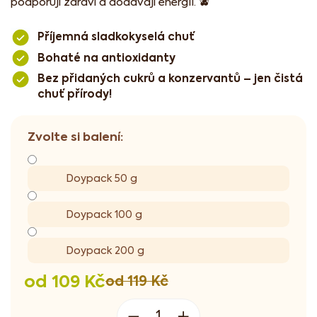
podporují zdraví a dodávají energii. 🫐
Příjemná sladkokyselá chuť
Bohaté na antioxidanty
Bez přidaných cukrů a konzervantů – jen čistá
chuť přírody!
Doypack 50 g
Doypack 100 g
Doypack 200 g
od
109 Kč
od 119 Kč
Měrná
cena: