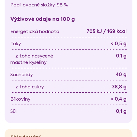
Podíl ovocné složky: 98 %
Výživové údaje na 100 g
705 kJ / 169 kcal
Energetická hodnota
< 0,5 g
Tuky
0,1 g
z toho nasycené
mastné kyseliny
40 g
Sacharidy
38,8 g
z toho cukry
< 0,4 g
Bílkoviny
0,1 g
Sůl