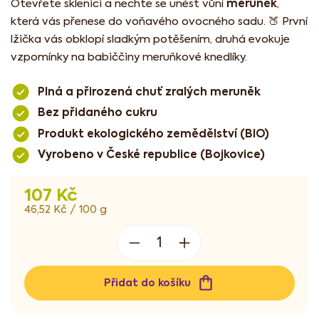
meruněk
Otevřete sklenici a nechte se unést vůní
,
která vás přenese do voňavého ovocného sadu. 🍑 První
lžička vás obklopí sladkým potěšením, druhá evokuje
vzpomínky na babiččiny meruňkové knedlíky.
Plná a přirozená chuť zralých meruněk
Bez přidaného cukru
Produkt ekologického zemědělství (BIO)
Vyrobeno v České republice (Bojkovice)
107 Kč
Měrná
46,52 Kč / 100 g
cena:
Přidat do košíku