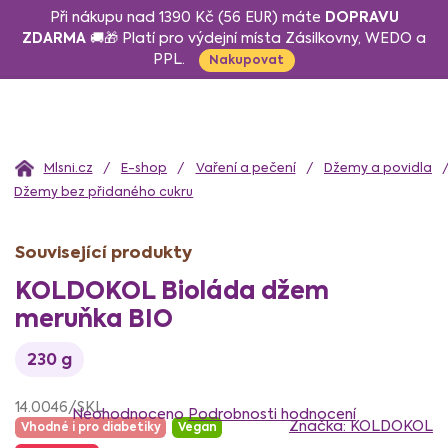
Přejít
DOPRAVU
Při nákupu nad 1390 Kč (56 EUR) máte
na
ZDARMA
🚚🎁 Platí pro výdejní místa Zásilkovny, WEDO a
PPL.
obsah
Nakupovat
Domů
E-shop
Vaření a pečení
Džemy a povidla
Džemy bez přidaného cukru
Související produkty
KOLDOKOL Bioláda džem
meruňka BIO
230 g
Průměrné
14.0046/SKL
hodnocení
Neohodnoceno
Podrobnosti hodnocení
Značka:
KOLDOKOL
Vhodné i pro diabetiky
Vegan
produktu