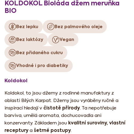
KOLDOKOL Bioláda džem meruňka
BIO
Bez lepku
Bez palmového oleje
Bez laktózy
Vegan
Bez přidaného cukru
Vhodné i pro diabetiky
Koldokol
Koldokol, to jsou džemy z rodinné manufaktury z
oblasti Bílých Karpat. Džemy jsou vyráběny ručně a
čistotě přírody
inspirací hledají v
. Ta nepotřebuje
barviva, umělá aromata, dochucovadla ani
kvalitní suroviny, vlastní
konzervanty. Základem jsou
receptury
šetrné postupy
a
.