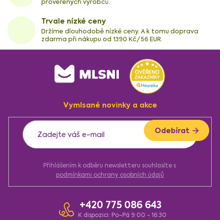
prověřených výrobců.
Trvale nízké ceny
Držíme dlouhodobě nízké ceny. A k tomu doprava
zdarma při nákupu od 1390 Kč/56 EUR.
Z
á
p
a
Vymlsané novinky a akce
t
í
Odebírat
Přihlášením k odběru newsletteru souhlasíte s
podmínkami ochrany osobních údajů
+420 775 086 643
K dispozici: Po-Pá 9:00 - 16:30