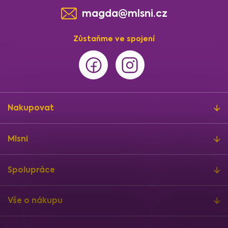
magda@mlsni.cz
Zůstaňme ve spojení
Nakupovat
Mlsni
Spolupráce
Vše o nákupu