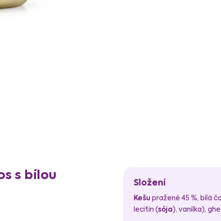
s s bílou
Složení
Kešu
pražené 45 %, bílá č
lecitin (
sója
), vanilka), gh