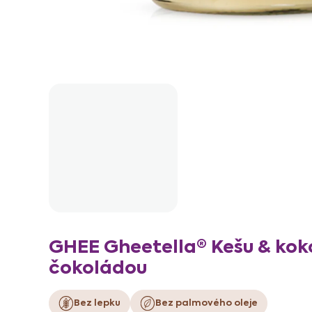
GHEE Gheetella® Kešu & koko
čokoládou
Bez lepku
Bez palmového oleje