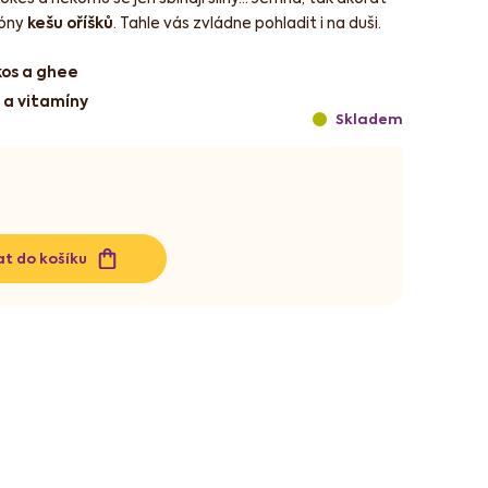
tóny
kešu oříšků
. Tahle vás zvládne pohladit i na duši.
kos a ghee
 a vitamíny
Skladem
at do košíku