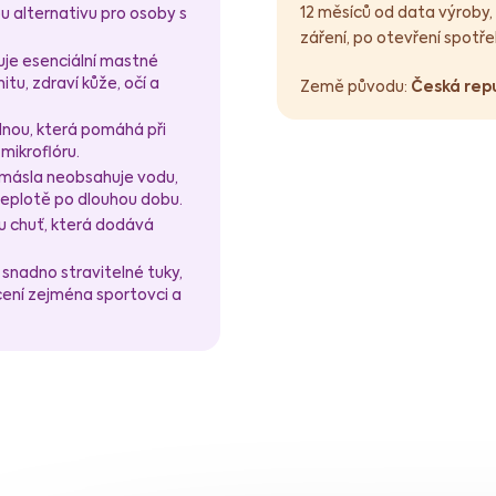
12 měsíců od data výroby,
ou alternativu pro osoby s
záření, po otevření spotře
je esenciální mastné
itu, zdraví kůže, očí a
Země původu:
Česká rep
lnou, která pomáhá při
mikroflóru.
 másla neobsahuje vodu,
 teplotě po dlouhou dobu.
u chuť, která dodává
snadno stravitelné tuky,
ocení zejména sportovci a