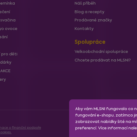
semínka
Náš příběh
ečení
Blog a recepty
 svačina
Prodávané značky
lyo ovoce
Kontakty
sání
Spolupráce
Velkoobchodní spolupráce
í pro děti
Chcete prodávat na MLSNI?
 dárky
í AKCE
lery
Aby vám MLSNI fungovalo co ne
fungování e-shopu, zatímco ji
zobrazovat nabídky šité na mír
mace o finanční podpoře
preferencí. Více informací na
ookies.
Nastavení