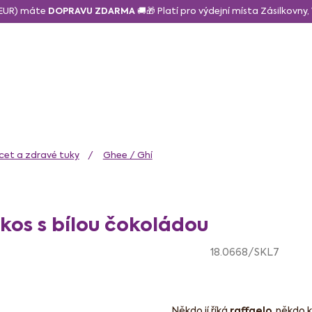
6 EUR) máte
DOPRAVU ZDARMA
🚚🎁 Platí pro výdejní místa Zásilkovny
daně a svačina
Sušené a lyo ovoce
Zdravé mlsání
N
ocet a zdravé tuky
Ghee / Ghí
kos s bílou čokoládou
18.0668/SKL7
Někdo jí říká
raffaelo
, někdo 