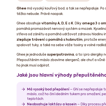
Ghee
má vysoký kouřový bod, a tak se nepřepaluje. 
těžko nebude. Právě naopak.
Ghee obsahuje
vitamíny A, D, E
a
K
. Díky
omega 3
a
om
pomáhá promazávat nervový systém a mozek. Kyselina
střeva od zánětu a pomáhá udržovat zdravou hladinu inz
zlepšuje trávení
a
pomáhá s hubnutím
, protože ene
spalovat tuky, a také na sebe váže toxiny a volné radikál
Ghee je jednoduše
superpotravina
, a to i pro alergiky 
Přepouštěním máslo zbavíme alergenů, ale chuť a vůně má
ho jinak musí odpírat.
Jaké jsou hlavní výhody přepuštěnéh
Má vysoký bod přepálení
– Ghí se nepřepaluje 
máslo, což ho činí ideálním tukem pro smažení, peč
teplotách.
Neobsahuje laktózu a kasein
– Díky procesu př