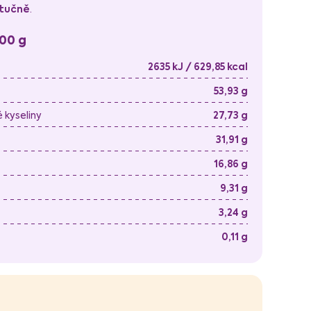
tučně
.
100 g
2635 kJ / 629,85 kcal
53,93 g
kyseliny
27,73 g
31,91 g
16,86 g
9,31 g
3,24 g
0,11 g