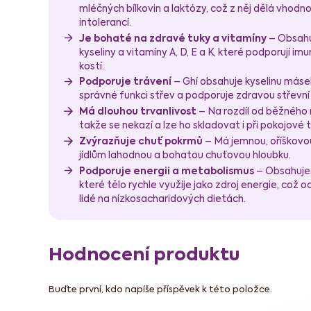
mléčných bílkovin a laktózy, což z něj dělá vhodn
intolerancí.
Je bohaté na zdravé tuky a vitamíny
– Obsahu
kyseliny a vitamíny A, D, E a K, které podporují imun
kostí.
Podporuje trávení
– Ghí obsahuje kyselinu máse
správné funkci střev a podporuje zdravou střevní 
Má dlouhou trvanlivost
– Na rozdíl od běžného
takže se nekazí a lze ho skladovat i při pokojové
Zvýrazňuje chuť pokrmů
– Má jemnou, oříškovo
jídlům lahodnou a bohatou chuťovou hloubku.
Podporuje energii a metabolismus
– Obsahuje 
které tělo rychle využije jako zdroj energie, což 
lidé na nízkosacharidových dietách.
Hodnocení produktu
Buďte první, kdo napíše příspěvek k této položce.