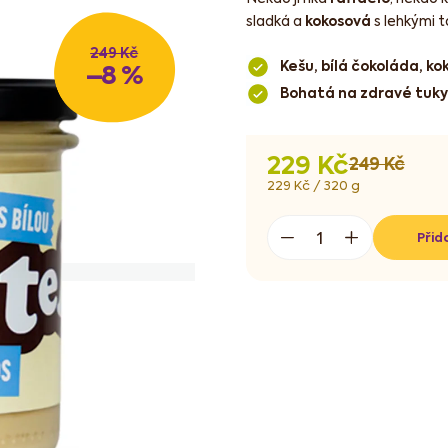
sladká a
kokosová
s lehkými 
249 Kč
Kešu, bílá čokoláda, ko
–8 %
Bohatá na zdravé tuky
229 Kč
249 Kč
Měrná
229 Kč / 320 g
cena:
Přid