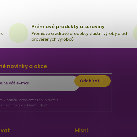
Prémiové produkty a suroviny
ru
Prémiové a zdravé produkty vlastní výroby a od
prověřených výrobců.
né novinky a akce
Odebírat
ím k odběru newsletteru souhlasíte s
mi ochrany osobních údajů
vat
Mlsni