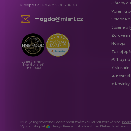
Ořechy a 
K dispozici: Po-Pá 9:00 - 16:30
Vaření a p
magda@mlsni.cz
Snídaně a
Sušené a 
Zdravé ml
Nápoje
To nejlepš
🎁 Tipy na
Jsme členem
The Guild of
⚡ Aktuáln
Fine Food
🔥 Bestsel
⭐ Novinky
Mlsni je registrovanou ochrannou známkou MLSNI zdravě s.r.o.
Infor
Vytvořil
Shoptet
, design
Rency
, nakódoval
Jan Klubus
.
Nastavení c