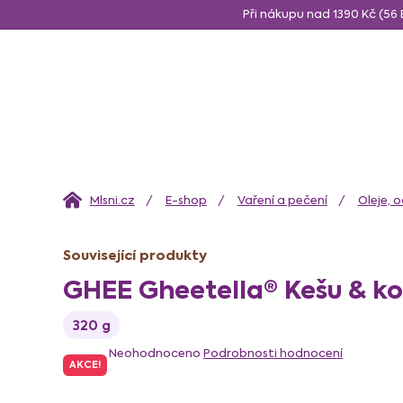
Přejít
Při nákupu nad 1390 Kč (5
na
O nás
Blog
Doprava a platba
Nejčastější dotazy
obsah
AKCE
Ořechy a semínka
Vaření a pečení
Sní
Domů
E-shop
Vaření a pečení
Oleje, 
Související produkty
GHEE Gheetella® Kešu & ko
320 g
Průměrné
hodnocení
Neohodnoceno
Podrobnosti hodnocení
AKCE!
produktu
je