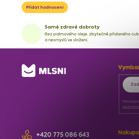
Přidat hodnocení
Samé zdravé dobroty
Bez palmového oleje, zbytečně přidaného cuk
a nesmyslů ve složení.
Z
Vymlsa
á
p
a
Přihlášen
t
podmínka
í
Nakupo
+420 775 086 643