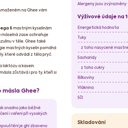
Alergeny jsou zvýrazněny
Po smaženém na Ghee vám
Výživové údaje na 
Energetická hodnota
ega 6
mastným kyselinám
 máselná zase ochraňuje
Tuky
ulinu v těle. Ghee také
z toho nasycené mastné 
rgie mastných kyselin pomáhá
y, které odvádí z těla pryč.
Sacharidy
na laktózu a kasein.
z toho cukry
sla zůstává i pro ty, kteří si
Bílkoviny
Vláknina
o másla Ghee?
Sůl
tak snadno jako běžné
ení i vaření při vysokých
Skladování
epouštění je ghí zbaveno