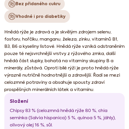
Bez přidaného cukru
Vhodné i pro diabetiky
Hnědá rýže je zdravá a je skvělým zdrojem selenu,
fosforu, hořčíku, manganu, železa, zinku, vitamínů B1,
B3, B6 a kyseliny listové. Hnědá rýže vzniká odstraněním
pouze té nejsvrchnější vrstvy z rýžového zrnka, další
hnědá část slupky, bohatá na vitaminy skupiny B a
minerály, zůstává. Oproti bílé rýži je proto hnědá rýže
výrazně nutričně hodnotnější a zdravější. Řadí se mezi
celozrnné potraviny a obsahuje spousty zdraví
prospěšných minerálních látek a vitamínu.
Složení
Chipsy 83 % (celozrnná hnědá rýže 80 %, chia
semínka (Salvia hispanica) 5 %, quinoa 5 %, jáhly),
olivový olej 16 %, sůl.