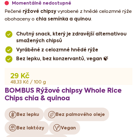
Momentálně nedostupné
rýžové chipsy
Pečené
vyrobené z hnědé celozrnné rýže
chia semínka a quinou
obohaceny o
.
Chutný snack, který je zdravější alternativou
smažených chipsů
Vyráběné z celozrnné hnědé rýže
Bez lepku, bez konzervantů, vegan 🍃
29 Kč
Měrná
48,33 Kč / 100 g
cena:
BOMBUS Rýžové chipsy Whole Rice
Chips chia & quinoa
Bez lepku
Bez palmového oleje
Bez laktózy
Vegan