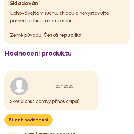
Skladování
Uchovávejte v suchu, chladu a nevystavujte
přímému slunečnímu záření.
Česká republika
Země původu:
V
Hodnocení produktu
ý
p
i
s
h
o
Hodnocení produktu je 5 z 5 hvězdiček.
25.1.2026
d
n
Skvělá chuť Zdravý přínos chipsů
o
c
e
n
Přidat hodnocení
í