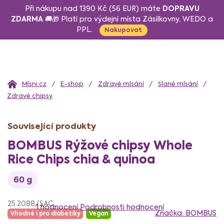
Přejít
DOPRAVU
Při nákupu nad 1390 Kč (56 EUR) máte
na
ZDARMA
🚚🎁 Platí pro výdejní místa Zásilkovny, WEDO a
PPL.
obsah
Nakupovat
Domů
E-shop
Zdravé mlsání
Slané mlsání
Zdravé chipsy
Související produkty
BOMBUS Rýžové chipsy Whole
Rice Chips chia & quinoa
60 g
Průměrné
25.2088/SAC
hodnocení
1 hodnocení
Podrobnosti hodnocení
Značka:
BOMBUS
Vhodné i pro diabetiky
Vegan
produktu