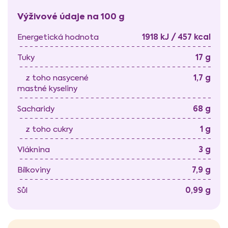
Výživové údaje na 100 g
1918 kJ / 457 kcal
Energetická hodnota
17 g
Tuky
1,7 g
z toho nasycené
mastné kyseliny
68 g
Sacharidy
1 g
z toho cukry
3 g
Vláknina
7,9 g
Bílkoviny
0,99 g
Sůl