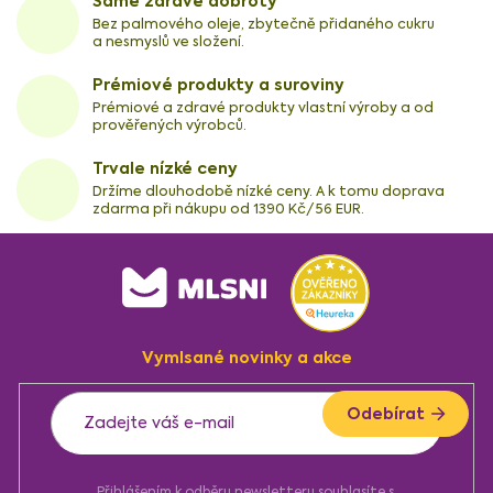
Samé zdravé dobroty
Bez palmového oleje, zbytečně přidaného cukru
a nesmyslů ve složení.
Prémiové produkty a suroviny
Prémiové a zdravé produkty vlastní výroby a od
prověřených výrobců.
Trvale nízké ceny
Držíme dlouhodobě nízké ceny. A k tomu doprava
zdarma při nákupu od 1390 Kč/56 EUR.
Z
á
p
a
Vymlsané novinky a akce
t
í
Odebírat
Přihlášením k odběru newsletteru souhlasíte s