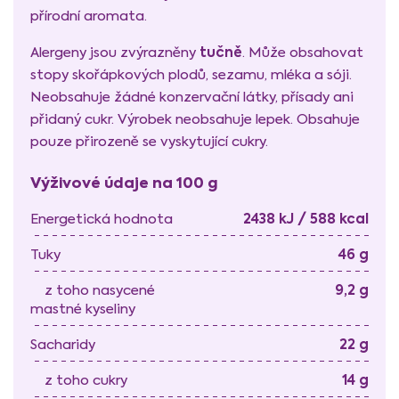
přírodní aromata.
tučně
Alergeny jsou zvýrazněny
. Může obsahovat
stopy skořápkových plodů, sezamu, mléka a sóji.
Neobsahuje žádné konzervační látky, přísady ani
přidaný cukr. Výrobek neobsahuje lepek. Obsahuje
pouze přirozeně se vyskytující cukry.
Výživové údaje na 100 g
2438 kJ / 588 kcal
Energetická hodnota
46 g
Tuky
9,2 g
z toho nasycené
mastné kyseliny
22 g
Sacharidy
14 g
z toho cukry