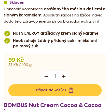
Skladem
arašídového másla s datlemi a
Dokonalá kombinace
slaným karamelem
. Absolutní radost na lžičce, navíc
dodá tělu zdravou energii plnou blahodárných živin!
NUTS ENERGY arašídový krém slaný karamel
Neobsahuje žádný přidaný cukr, mléko ani
palmový tuk
99 Kč
Měrná
33 Kč / 100 g
cena:
Přidat do košíku
BOMBUS Nut Cream Cocoa & Cocoa