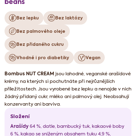
beans
Bez lepku
Bez laktózy
Bez palmového oleje
Bez přidaného cukru
Vhodné i pro diabetiky
Vegan
Bombus NUT CREAM
jsou lahodné, veganské arašídové
krémy, na kterých si pochutnáte při nejrůznějších
příležitostech. Jsou vyrobené bez lepku a nenajde v nich
žádný přidaný cukr, mléko ani palmový olej. Neobsahují
konzervanty ani barviva.
Složení
Arašídy
64 %, datle, bambucký tuk, kakaové boby
6 %, kakao se sníženým obsahem tuku 4,9 %,