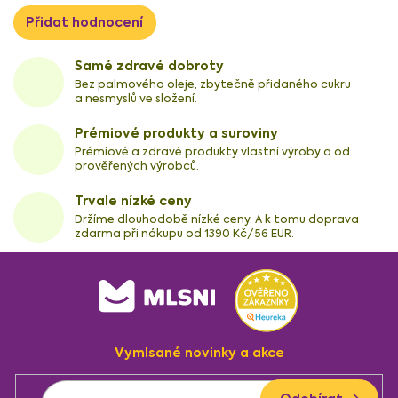
Přidat hodnocení
Samé zdravé dobroty
Bez palmového oleje, zbytečně přidaného cukru
a nesmyslů ve složení.
Prémiové produkty a suroviny
Prémiové a zdravé produkty vlastní výroby a od
prověřených výrobců.
Trvale nízké ceny
Držíme dlouhodobě nízké ceny. A k tomu doprava
zdarma při nákupu od 1390 Kč/56 EUR.
Z
á
p
a
Vymlsané novinky a akce
t
í