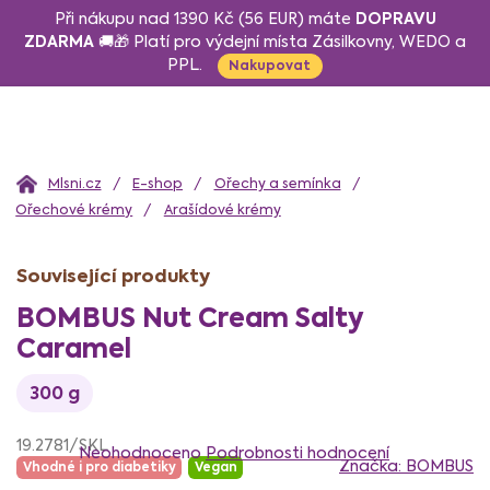
Přejít
DOPRAVU
Při nákupu nad 1390 Kč (56 EUR) máte
na
ZDARMA
🚚🎁 Platí pro výdejní místa Zásilkovny, WEDO a
PPL.
obsah
Nakupovat
Domů
E-shop
Ořechy a semínka
Ořechové krémy
Arašídové krémy
Související produkty
BOMBUS Nut Cream Salty
Caramel
300 g
Průměrné
19.2781/SKL
hodnocení
Neohodnoceno
Podrobnosti hodnocení
Značka:
BOMBUS
Vhodné i pro diabetiky
Vegan
produktu