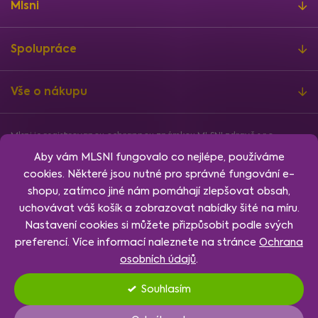
Mlsni
Spolupráce
Vše o nákupu
Mlsni je registrovanou ochrannou známkou MLSNI zdravě s.r.o.
Informace o finanční podpoře
Aby vám MLSNI fungovalo co nejlépe, používáme
Vytvořil
Shoptet
, design
Rency
, nakódoval
Jan Klubus
.
cookies. Některé jsou nutné pro správné fungování e-
Nastavení cookies.
shopu, zatímco jiné nám pomáhají zlepšovat obsah,
uchovávat váš košík a zobrazovat nabídky šité na míru.
Nastavení cookies si můžete přizpůsobit podle svých
preferencí. Více informací naleznete na stránce
Ochrana
osobních údajů
.
Souhlasím
Nastavení